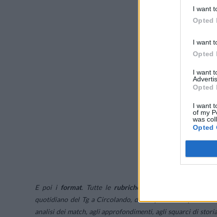
I want t
Opted 
I want t
Opted 
I want 
Advertis
Opted 
I want t
of my P
was col
Opted 
E poi i
format
. Tutte le
rubriche di maggior successo d
quotidiano del Tg a Circolando, da Colpo da Campione a Ten
analisi dei match, agli approfondimenti, agli squarci di storia