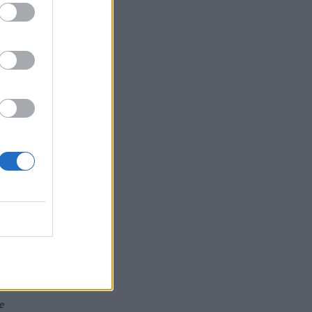
o
e
e