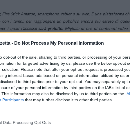
, Fire Stick Amazon, smartphone, tablet o su web. È una piattaforma ch
 con i tempi, per raggiungere un pubblico ancora più esteso di quell
per i quali l
’accesso sarà gratuito
. Migliaia di ore di contenuti video 
eguire gli eventi in diretta o selezionare uno dei tanti video on demand. I
etta -
Do Not Process My Personal Information
to opt-out of the sale, sharing to third parties, or processing of your per
egrali di tutti i campi dei grandi tornei ATP e WTA dotati di copertur
formation for targeted advertising by us, please use the below opt-out s
on riuscisse a sintonizzarsi in diretta, ecco la
funzione on demand
dell
r selection. Please note that after your opt-out request is processed y
più belli di giornata e di poterne fruire secondo i propri tempi, mettend
eing interest-based ads based on personal information utilized by us or
chi non avesse tempo di vedere il match intero, ecco gli highlights dell
disclosed to third parties prior to your opt-out. You may separately opt-
losure of your personal information by third parties on the IAB’s list of
na fruizione più rapida.
. This information may also be disclosed by us to third parties on the
IA
Participants
that may further disclose it to other third parties.
l Data Processing Opt Outs