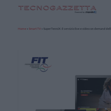
TecnoGazzetta
Home
»
Smart TV
»
SuperTenniX: il servizio live e video on demand del