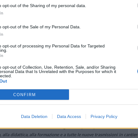
o opt-out of the Sharing of my personal data.
In
o opt-out of the Sale of my Personal Data.
In
to opt-out of processing my Personal Data for Targeted
ing.
In
o opt-out of Collection, Use, Retention, Sale, and/or Sharing
ersonal Data that Is Unrelated with the Purposes for which it
lected.
Out
CONFIRM
Data Deletion
Data Access
Privacy Policy
i SuperTennis
saranno proposte anche on demand: dall’appuntament
nis Parade, dal settimanale magazine Atp alle più belle interviste, all
, alla didattica, alla formazione e a tutte le nuove trasmissioni in cantier