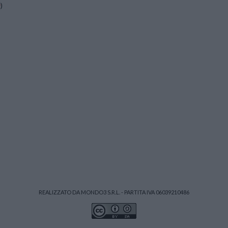
y
)
REALIZZATO DA MONDO3 S.R.L. - PARTITA IVA 06039210486