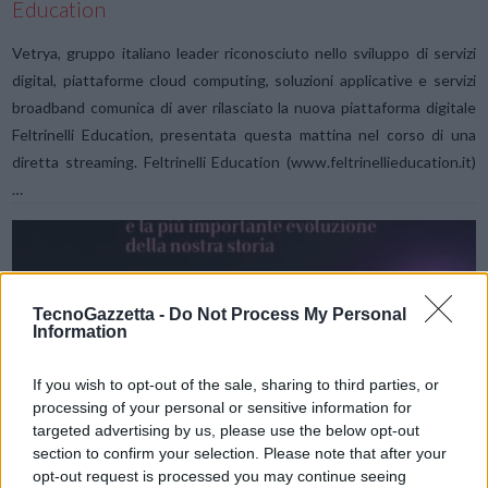
Education
Vetrya, gruppo italiano leader riconosciuto nello sviluppo di servizi
digital, piattaforme cloud computing, soluzioni applicative e servizi
broadband comunica di aver rilasciato la nuova piattaforma digitale
Feltrinelli Education, presentata questa mattina nel corso di una
diretta streaming. Feltrinelli Education (www.feltrinellieducation.it)
…
TecnoGazzetta -
Do Not Process My Personal
Information
If you wish to opt-out of the sale, sharing to third parties, or
VIEW POST
processing of your personal or sensitive information for
targeted advertising by us, please use the below opt-out
section to confirm your selection. Please note that after your
opt-out request is processed you may continue seeing