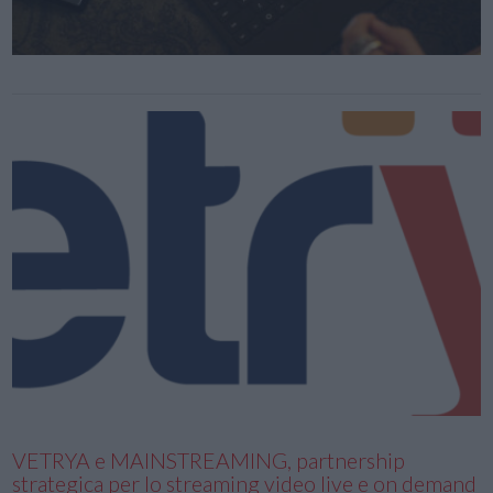
VETRYA e MAINSTREAMING, partnership
strategica per lo streaming video live e on demand