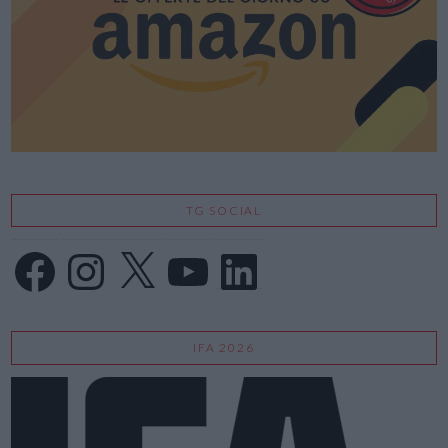
TG SOCIAL
Facebook
Instagram
X
YouTube
LinkedIn
IFA 2026