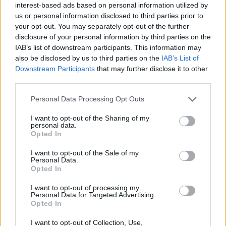
interest-based ads based on personal information utilized by
us or personal information disclosed to third parties prior to
your opt-out. You may separately opt-out of the further
Nelle librerie “Il Grande salto”, il nuovo libro di
disclosure of your personal information by third parties on the
Luca Tomassini
IAB’s list of downstream participants. This information may
also be disclosed by us to third parties on the
IAB’s List of
Dal 12 novembre nelle principali librerie e online su Ibs e Amazon è
Downstream Participants
that may further disclose it to other
third parties.
disponibile Il grande salto. L’uomo, il digitale e la piuÌ importante
evoluzione della nostra storia di Luca Tomassini, acuto osservatore
Personal Data Processing Opt Outs
del presente e oggi tra i più …
I want to opt-out of the Sharing of my
VETRYA e il Comitato Leonardo di nuovo insieme
personal data.
a sostegno della trasformazione digitale con i
Opted In
Premi di Laurea 2020
I want to opt-out of the Sale of my
Personal Data.
La borsa di studio verrà assegnata alla tesi di laurea che si
Opted In
distinguerà per il carattere innovativo nelle “Applicazioni e servizi in
I want to opt-out of processing my
cloud computing per la trasformazione digitale”. Vetrya, gruppo
Personal Data for Targeted Advertising.
Opted In
italiano leader nello sviluppo di servizi digital, piattaforme cloud
computing, …
I want to opt-out of Collection, Use,
VIEW POST