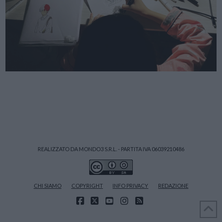
REALIZZATO DA MONDO3 S.R.L. - PARTITA IVA 06039210486
CHI SIAMO
COPYRIGHT
INFO PRIVACY
REDAZIONE
FACEBOOK
X
YOUTUBE
INSTAGRAM
RSS