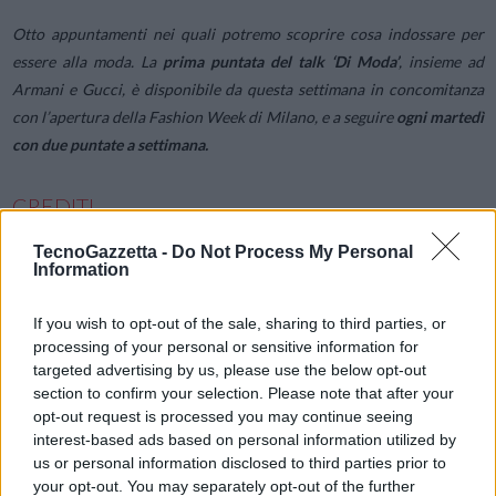
Otto appuntamenti nei quali potremo scoprire cosa indossare per
essere alla moda. La
prima puntata del talk ‘Di Moda’
, insieme ad
Armani e Gucci, è disponibile da questa settimana in concomitanza
con l’apertura della Fashion Week di Milano, e a seguire
ogni martedì
con due puntate a settimana.
CREDITI
TecnoGazzetta -
Do Not Process My Personal
Information
If you wish to opt-out of the sale, sharing to third parties, or
processing of your personal or sensitive information for
targeted advertising by us, please use the below opt-out
section to confirm your selection. Please note that after your
opt-out request is processed you may continue seeing
interest-based ads based on personal information utilized by
us or personal information disclosed to third parties prior to
your opt-out. You may separately opt-out of the further