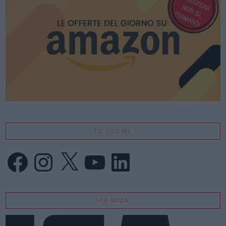
TG SOCIAL
Facebook
Instagram
X
YouTube
LinkedIn
IFA 2026