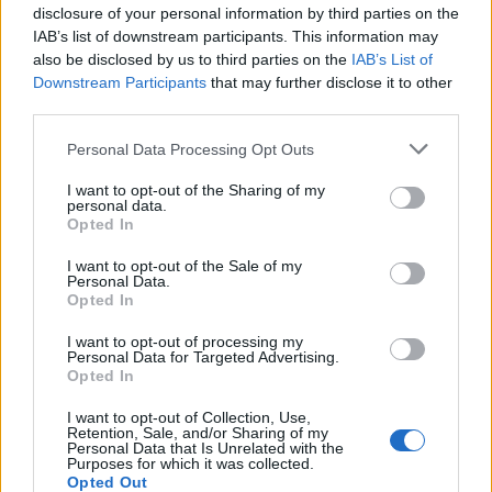
disclosure of your personal information by third parties on the
IAB’s list of downstream participants. This information may
Produzione Original
also be disclosed by us to third parties on the
IAB’s List of
Downstream Participants
that may further disclose it to other
e
TimVision
third parties.
Produttore esecutivo:
Paolo Urbani per Èliseo Multimedia
Personal Data Processing Opt Outs
Autori
: Alessandra Torre, Davide Tappero Merlo
Regia:
Alessio Muzi
I want to opt-out of the Sharing of my
personal data.
Opted In
Condividi questo articolo:
I want to opt-out of the Sale of my
Personal Data.
E-mail
LinkedIn
Facebook
X
Opted In
Mastodon
Telegram
WhatsApp
I want to opt-out of processing my
Personal Data for Targeted Advertising.
Stampa
Altro
Opted In
I want to opt-out of Collection, Use,
Retention, Sale, and/or Sharing of my
Vuoi ricevere gli aggiornamenti delle news di TecnoGazzetta?
Personal Data that Is Unrelated with the
Inserisci nome ed indirizzo E-Mail:
Purposes for which it was collected.
Opted Out