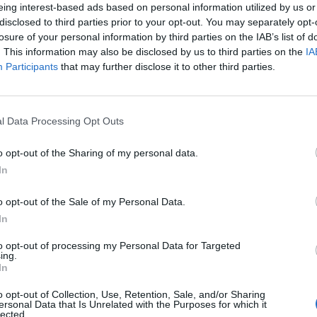
eing interest-based ads based on personal information utilized by us or
disclosed to third parties prior to your opt-out. You may separately opt-
losure of your personal information by third parties on the IAB’s list of
. This information may also be disclosed by us to third parties on the
IA
Participants
that may further disclose it to other third parties.
pei su dieci (pari al 69%) hanno visto una partita di calcio dal vivo ne
ona
. Lo stesso
spostarsi per andare a vedere una partita
è considerat
erge infatti che ben al
50%
dei tifosi è mancata la straordinaria
atmosfer
l Data Processing Opt Outs
mici o alla propria famiglia in occasione degli eventi calcistici
(37%)
.
o opt-out of the Sharing of my personal data.
In
 la popolarità del calcio aumenterà ulteriormente nel corso di quest’anno
ermi il re degli sport per popolarità tra gli italiani nelle previsioni per i
o opt-out of the Sale of my Personal Data.
ederlo dal vivo
.
In
to opt-out of processing my Personal Data for Targeted
ing.
In
o opt-out of Collection, Use, Retention, Sale, and/or Sharing
ersonal Data that Is Unrelated with the Purposes for which it
lected.