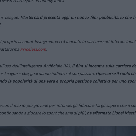
erca Mastercard Sport Economy Index
ns League,
Mastercard presenta oggi un nuovo film pubblicitario che h
i
.
 il proprio account Instagram, verrà lanciato in vari mercati interanzionali
 piattaforma
Priceless.com
.
’uso dell’Intelligenza Artificiale (IA),
il film si incentra sulla carriera de
ns League –
che
, guardando indietro al suo passato,
ripercorre il ruolo ch
ando la popolarità di una vera e propria passione collettiva per uno spor
e con il mio io più giovane per infondergli fiducia e fargli sapere che il su
a continuando a giocare lo sport che ama di più”
,
ha affermato Lionel Messi