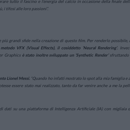
are tutto il fascino e l’energia del calcio in occasione della finale dell
i tifosi alle loro passioni”.
e più grandi sfide nella creazione di questo film. Per renderlo possibile,
metodo VFX (Visual Effects), il cosiddetto ‘Neural Rendering’
. Invec
ter Graphics
è stato inoltre sviluppato un ‘Synthetic Render’
sfruttando 
nto Lionel Messi.
“Quando ho infatti mostrato lo spot alla mia famiglia e a
otesse essere stato mai realizzato, tanto da far venire anche a me la pell
 dati su una piattaforma di Intelligenza Artificiale (IA) con migliaia d