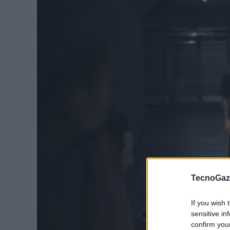
TecnoGazz
If you wish 
sensitive in
confirm you