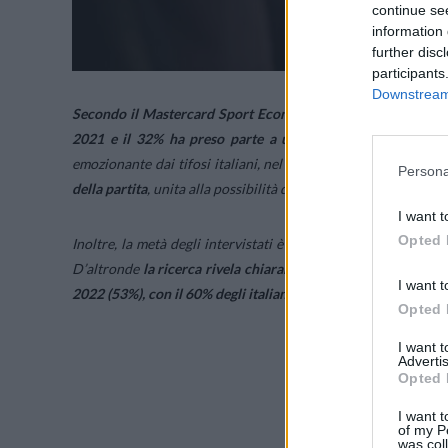
continue se
information 
further disc
participants
Downstream 
Secondo il Mastercard Sport Economy Index*, quasi sette euro
2021 e il 32% ha preso parte a una partita in prima pers
emozionante dai tifosi italiani, nel
34%
dei casi: dai dati em
Persona
della partita
, unita alla possibilità di
stare insieme
ai propri a
I want t
Opted 
Inoltre, la metà degli intervistati è fortemente convinta che
D’altronde
la ricerca rivela chiaramente come il calcio si conf
I want t
2022 (53%), con il 60% degli italiani desiderosi di tornare a v
Opted 
I want 
Advertis
Opted 
I want t
of my P
was col