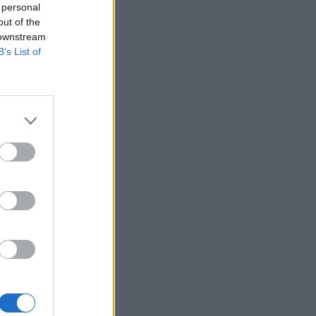
 personal
out of the
 downstream
B’s List of
l
o
a
.
l