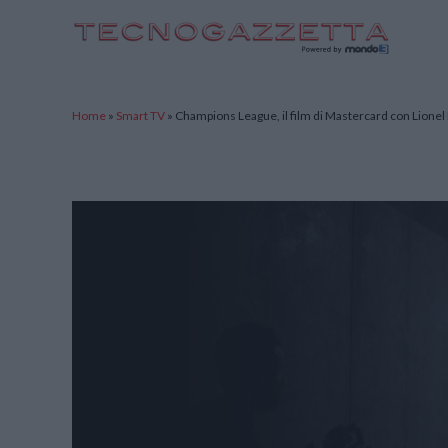
TecnoGazzetta
Home
»
Smart TV
»
Champions League, il film di Mastercard con Lionel