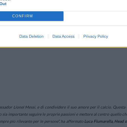
Out
CONFIRM
Data Deletion
Data Access
Privacy Policy
assador Lionel Messi, e di condividere il suo amore per il calcio. Questa 
 sia importante seguire le proprie passioni e mettere al centro quello ch
empre più rilevante per le persone”,
ha affermato
Luca Fiumarella, Head o