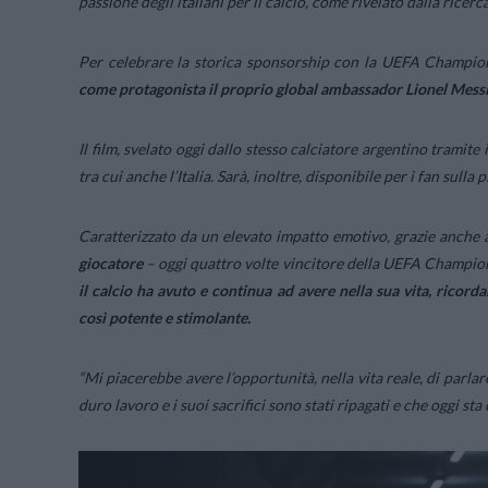
passione degli italiani per il calcio, come rivelato dalla ric
Per celebrare la storica sponsorship con la UEFA Champio
come protagonista il proprio global ambassador Lionel Mess
Il film, svelato oggi dallo stesso calciatore argentino tramite
tra cui anche l’Italia. Sarà, inoltre, disponibile per i fan sulla
Caratterizzato da un elevato impatto emotivo, grazie anche all
giocatore
– oggi quattro volte vincitore della UEFA Champio
il calcio ha avuto e continua ad avere nella sua vita, ricord
così potente e stimolante.
“Mi piacerebbe avere l’opportunità, nella vita reale, di parlar
duro lavoro e i suoi sacrifici sono stati ripagati e che oggi st