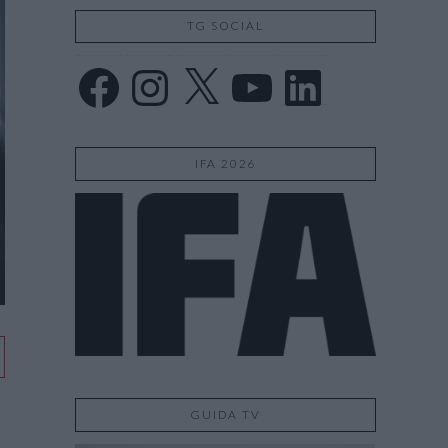
TG SOCIAL
Facebook
Instagram
X
YouTube
LinkedIn
IFA 2026
GUIDA TV