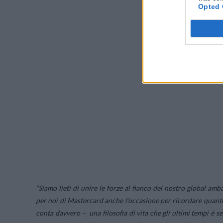
Opted 
“Siamo lieti di unire le forze al fianco del nostro global amb
per noi di Mastercard anche l’occasione per ricordare quanto
conta davvero – una filosofia di vita che gli ultimi tempi è s