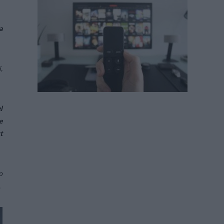
a
,
l
e
t
o
.