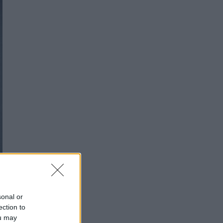
sonal or
ection to
ou may