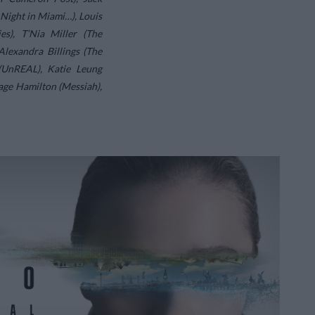
Night in Miami…), Louis
s), T’Nia Miller (The
Alexandra Billings (The
(UnREAL), Katie Leung
age Hamilton (Messiah),