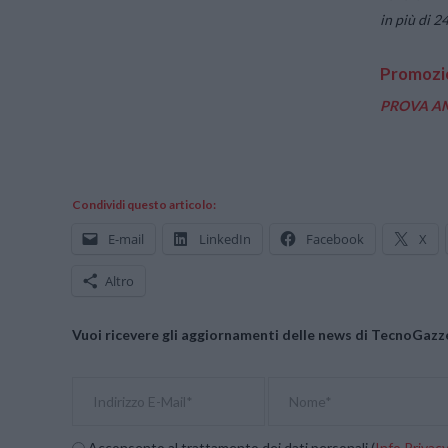
in più di 2
Promozi
PROVA AM
Condividi questo articolo:
E-mail
LinkedIn
Facebook
X
Altro
Vuoi ricevere gli aggiornamenti delle news di TecnoGazze
Acconsento al trattamento dei dati personali (
Info Privac