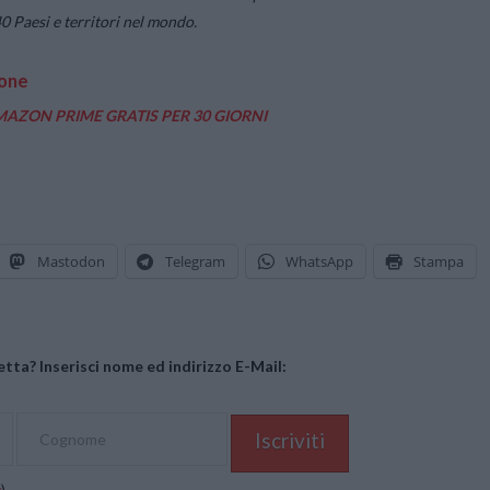
40 Paesi e territori nel mondo.
one
AZON PRIME GRATIS PER 30 GIORNI
Mastodon
Telegram
WhatsApp
Stampa
tta? Inserisci nome ed indirizzo E-Mail:
y
)