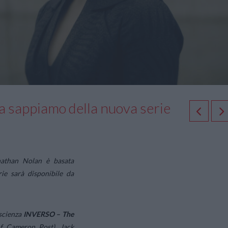
 sappiamo della nuova serie
nathan Nolan è basata
rie sarà disponibile da
ascienza
INVERSO – The
f Cameron Post), Jack