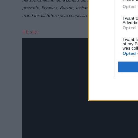
Opted 
presente, Flynne e Burton, insieme alla ex unità militare di
mandate dal futuro per recuperare i segreti vitali rubati da F
I want 
Advertis
Opted 
Il trailer
I want t
of my P
was col
Opted 