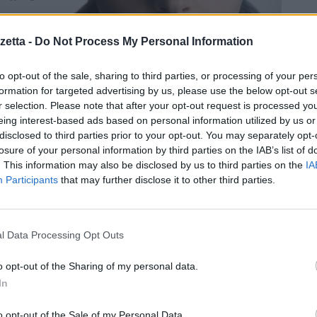
etta -
Do Not Process My Personal Information
to opt-out of the sale, sharing to third parties, or processing of your per
formation for targeted advertising by us, please use the below opt-out s
r selection. Please note that after your opt-out request is processed y
eing interest-based ads based on personal information utilized by us or
disclosed to third parties prior to your opt-out. You may separately opt-
losure of your personal information by third parties on the IAB’s list of
 Reynor), veterano dei Marines, e la loro madre sul letto di morte, vivon
. This information may also be disclosed by us to third parties on the
IA
n il peggiorare della salute della madre e con l’aumentare delle spes
Participants
that may further disclose it to other third parties.
a delle simulazioni (“Sims”). I due fratelli condividono l’avatar di Burto
e impegnative di alcuni giochi. Quando a Burton viene data la possibilità d
itrova a giocarci, facendo finta di essere suo fratello. Questo nuovo Sim s
l Data Processing Opt Outs
iose informazioni segrete ad una azienda nota con il nome di Researc
e che il Sim è più reale di quanto avesse potuto immaginare. La Londra ch
o opt-out of the Sharing of my personal data.
opre al Reaserch Institute mette lei e la sua famiglia in grave pericolo. C
In
formazioni che ha rubato, altre invece la vogliono morta. Flynne incontr
o opt-out of the Sale of my Personal Data.
 uomo che potrebbe essere la chiave per svelare il mistero. Ma prima, ne