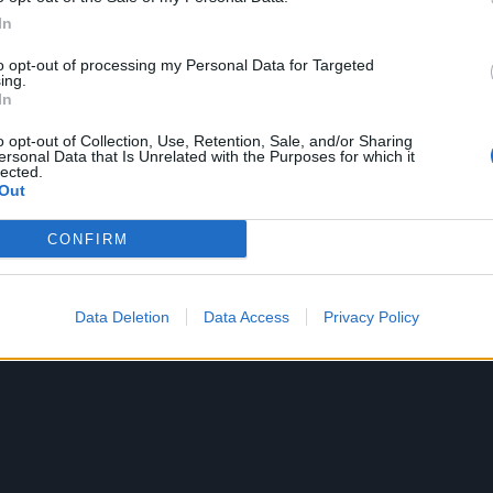
In
 lui, devono sfuggire alle forze che hanno intenzione di ucciderli, forz
lynne.
to opt-out of processing my Personal Data for Targeted
ing.
In
o opt-out of Collection, Use, Retention, Sale, and/or Sharing
ersonal Data that Is Unrelated with the Purposes for which it
lected.
Out
CONFIRM
Data Deletion
Data Access
Privacy Policy