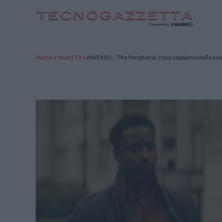
TecnoGazzetta
Home
»
Smart TV
»
INVERSO – The Peripheral, cosa sappiamo della nu