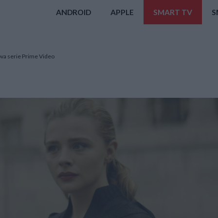
ANDROID
APPLE
SMART TV
S
ova serie Prime Video