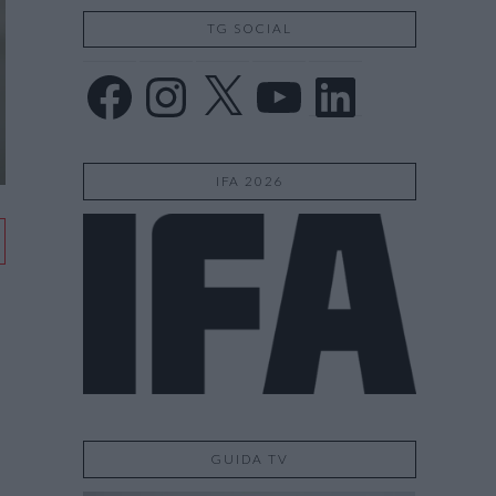
TG SOCIAL
Facebook
Instagram
X
YouTube
LinkedIn
IFA 2026
GUIDA TV