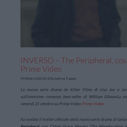
INVERSO – The Peripheral, cosa
Prime Video
19 Ottobre 2022 20:33
by Andrea Trapani
La nuova serie drama da Kilter Films di Lisa Joy e Jo
sull’omonimo romanzo best-seller di William Gibson
La se
venerdì 21 ottobre su Prime Video
Prime Video
ha svelato il trailer ufficiale della nuova serie drama di fant
Peripheral
con Chloë Grace Moretz (The Miseducation o