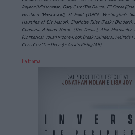
Reynor (Midsommar), Gary Carr (The Deuce), Eli Goree (One 
Herthum (Westworld), JJ Feild (TURN: Washington’s Spie
Haunting of Bly Manor), Charlotte Riley (Peaky Blinders), 
Conners), Adelind Horan (The Deuce), Alex Hernandez 
(Chimerica), Julian Moore-Cook (Peaky Blinders), Melinda P
Chris Coy (The Deuce) e Austin Rising (Alt).
La trama