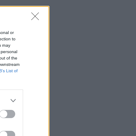
sonal or
ection to
ou may
 personal
out of the
 downstream
o
B’s List of
e
n
i
i
h
e
i
a
l