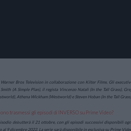
rner Bros Television in collaborazione con Kilter Films. Gli executiv
mith (A Simple Plan), il regista Vincenzo Natali (In the Tall Grass), Gre
estworld), Athena Wickham (Westworld) e Steven Hoban (In the Tall Grass)
ono trasmessi gli episodi di INVERSO su Prime Video?
isodio debutterà il 21 ottobre, con gli episodi successivi disponibili ogn
o al 9 dicembre 2022. La serie sarà disponibile in esclusiva su Prime Vide