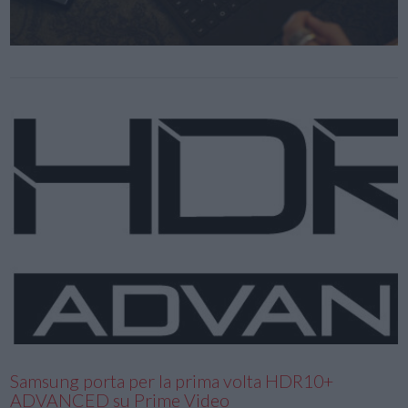
Samsung porta per la prima volta HDR10+
ADVANCED su Prime Video