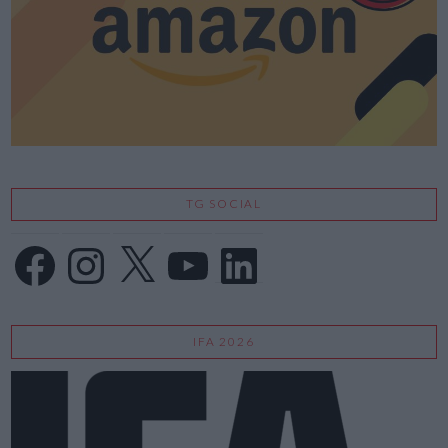
TG SOCIAL
Facebook
Instagram
X
YouTube
LinkedIn
IFA 2026