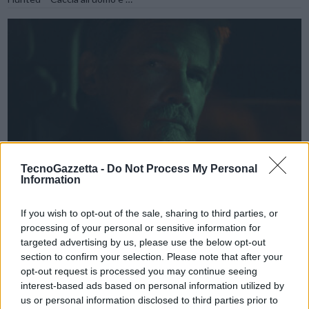
VIEW POST
TecnoGazzetta -
Do Not Process My Personal
Information
If you wish to opt-out of the sale, sharing to third parties, or
processing of your personal or sensitive information for
Quando torna “Outer Range” con la seconda
targeted advertising by us, please use the below opt-out
stagione su Prime Video
section to confirm your selection. Please note that after your
opt-out request is processed you may continue seeing
Prime Video ha annunciato che l’attesa seconda stagione di Outer
interest-based ads based on personal information utilized by
Range, la serie drama in grado di attraversare i generi, debutterà su
us or personal information disclosed to third parties prior to