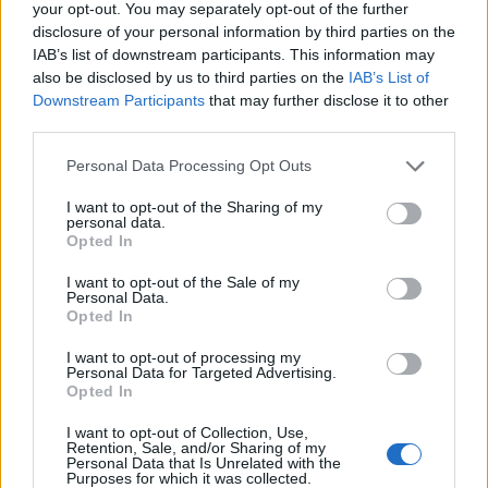
Prime Video il 16 maggio, e svela le prime immagini ufficiali. Prime
your opt-out. You may separately opt-out of the further
disclosure of your personal information by third parties on the
Video, inoltre, è lieta di annunciare …
IAB’s list of downstream participants. This information may
also be disclosed by us to third parties on the
IAB’s List of
Downstream Participants
that may further disclose it to other
third parties.
Personal Data Processing Opt Outs
I want to opt-out of the Sharing of my
personal data.
Opted In
I want to opt-out of the Sale of my
VIEW POST
Personal Data.
Opted In
I want to opt-out of processing my
Personal Data for Targeted Advertising.
Opted In
Prime Video: la data d’uscita di “Celebrity Hunted
– Caccia all’uomo” S4
I want to opt-out of Collection, Use,
Retention, Sale, and/or Sharing of my
Personal Data that Is Unrelated with the
Purposes for which it was collected.
La quarta stagione della serie seguirà la fuga di Raoul Bova, Rocío