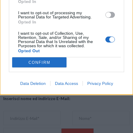
Opted In
dai disservizi durante le partite Inter-Napoli e
Lazio-Empoli del 4
gennaio
sarà automatico, stando a quanto annunciato da Dazn, e sarà
I want to opt-out of processing my
Personal Data for Targeted Advertising.
completato entro l’inizio di febbraio.
Opted In
I want to opt-out of Collection, Use,
Retention, Sale, and/or Sharing of my
Condividi questo articolo:
Personal Data that Is Unrelated with the
Purposes for which it was collected.
E-mail
LinkedIn
Facebook
X
Opted Out
Mastodon
Telegram
WhatsApp
CONFIRM
Stampa
Altro
Data Deletion
Data Access
Privacy Policy
Vuoi ricevere gli aggiornamenti delle news di TecnoGazzetta?
Inserisci nome ed indirizzo E-Mail: