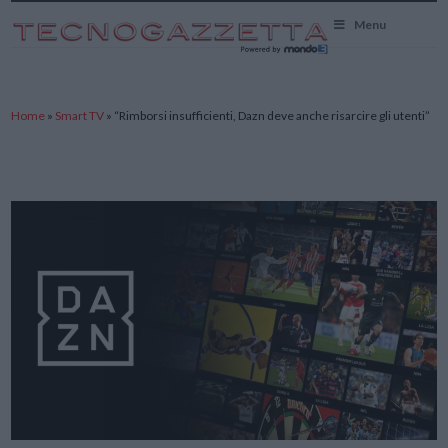
TecnoGazzetta
Menu
Home
»
Smart TV
»
“Rimborsi insufficienti, Dazn deve anche risarcire gli utenti”