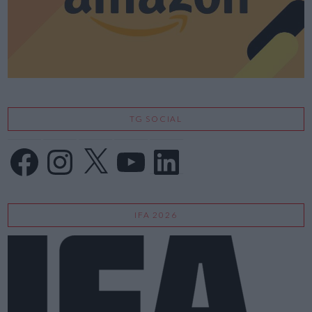
TG SOCIAL
Facebook
Instagram
X
YouTube
LinkedIn
IFA 2026