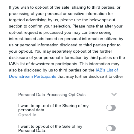
diritto di usufruire di un servizio e non di un disservizio, e in caso di
If you wish to opt-out of the sale, sharing to third parties, or
problemi devono essere messi nelle condizioni di far valere i propri
processing of your personal or sensitive information for
diritti in maniera semplice, non con un iter che sembra rivolto ad
targeted advertising by us, please use the below opt-out
section to confirm your selection. Please note that after your
addetti ai lavori. Prendiamo atto dell’ennesimo impegno di Dazn e
opt-out request is processed you may continue seeing
continueremo a vigilare sulla situazione per tutelare i consumatori”.
interest-based ads based on personal information utilized by
us or personal information disclosed to third parties prior to
your opt-out. You may separately opt-out of the further
Entro febbraio
#DAZN
rimborserà automaticamente
disclosure of your personal information by third parties on the
IAB’s list of downstream participants. This information may
gli spettatori di
#LazioEmpoli
also be disclosed by us to third parties on the
IAB’s List of
https://t.co/h8MIJ2QR4U
Downstream Participants
that may further disclose it to other
third parties.
— CalcioToscano (@calciotoscano)
January 11, 2023
Personal Data Processing Opt Outs
I want to opt-out of the Sharing of my
personal data.
Opted In
I want to opt-out of the Sale of my
Il rimborso di un quarto di abbonamento per gli utenti danneggiati
Personal Data.