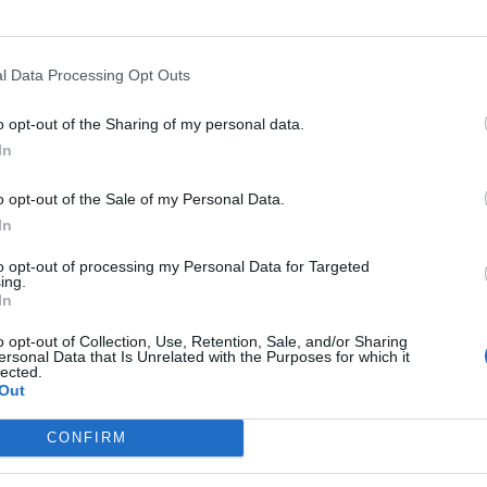
sponibile a metà prezzo, per soli
3,99€ al mese
.
l Data Processing Opt Outs
 di Paramount+ Italia.
o opt-out of the Sharing of my personal data.
prende blockbuster, originals e serie esclusive, show di successo e 
In
verà successi internazionali come
Compagni di viaggio, The Curse, Halo 
 the Beach, Vita da Carlo Seconda Stagione e Drag Race Italia
, e i popolar
o opt-out of the Sale of my Personal Data.
 Scene Investigation e NCIS; il meglio dell’animazione, come
SpongeBo
In
; le serie young-adult e gli iconici show musicali di MTV e molto altr
to opt-out of processing my Personal Data for Targeted
ing.
In
 mensile (7,99€/mese) fino alla cancellazione. Solo per i nuovi abbonati 
o opt-out of Collection, Use, Retention, Sale, and/or Sharing
ersonal Data that Is Unrelated with the Purposes for which it
lected.
Out
CONFIRM
Mastodon
Telegram
WhatsApp
Stampa