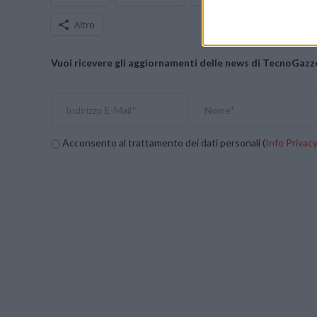
Altro
Vuoi ricevere gli aggiornamenti delle news di TecnoGazze
Acconsento al trattamento dei dati personali (
Info Privac