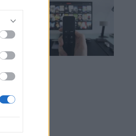
i
e
i
b
o
e