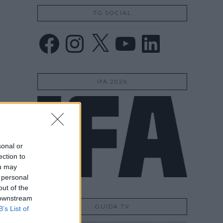
TG SOCIAL
Facebook
Instagram
X
YouTube
LinkedIn
IFA 2026
sonal or
ection to
ou may
 personal
out of the
 downstream
GUIDA TV
B’s List of