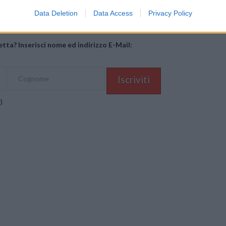
Data Deletion
Data Access
Privacy Policy
tta? Inserisci nome ed indirizzo E-Mail:
y
)