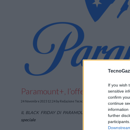
TecnoGazz
If you wish 
Paramount+, l’offerta per il Bla
sensitive in
confirm you
24 Novembre 2023 12:24
by Redazione TecnoGazzetta
continue se
information 
IL BLACK FRIDAY DI PARAMOUNT+
In occasione del Bla
further disc
speciale
participants
Downstream 