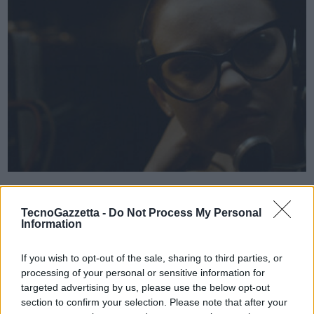
VIEW POST
The Vast of Night, lungometraggio di debutto alla
regia di Andrew Patterson
TecnoGazzetta -
Do Not Process My Personal
Information
In occasione dell’arrivo su Amazon Prime Video di The Vast of Night,
If you wish to opt-out of the sale, sharing to third parties, or
lungometraggio di debutto alla regia di Andrew Patterson,
processing of your personal or sensitive information for
acclamato dalla critica e vincitore di svariati premi in vari festival
targeted advertising by us, please use the below opt-out
internazionali, definito dal Guardian “un mistery sci-fi intelligente e
section to confirm your selection. Please note that after your
audace”, …