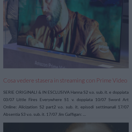
VIEW POST
Cosa vedere stasera in streaming con Prime Video
SERIE ORIGINALI & IN ESCLUSIVA Hanna S2 v.o. sub. it. e doppiata
03/07 Little Fires Everywhere S1 v. doppiata 10/07 Sword Art
Online: Alicization S2 part2 v.o. sub. it. episodi settimanali 17/07
Absentia S3 v.o. sub. it. 17/07 Jim Gaffigan: …