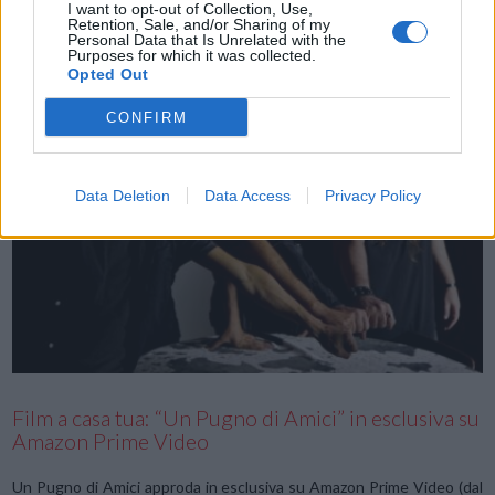
Futterman (Josh Hutcherson), addetto alle pulizie di giorno e gamer
I want to opt-out of Collection, Use,
Retention, Sale, and/or Sharing of my
di fama mondiale di notte. …
Personal Data that Is Unrelated with the
Purposes for which it was collected.
Opted Out
CONFIRM
Data Deletion
Data Access
Privacy Policy
VIEW POST
Film a casa tua: “Un Pugno di Amici” in esclusiva su
Amazon Prime Video
Un Pugno di Amici approda in esclusiva su Amazon Prime Video (dal