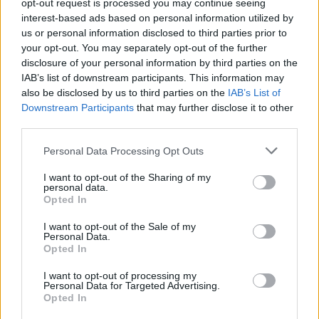
opt-out request is processed you may continue seeing
interest-based ads based on personal information utilized by
us or personal information disclosed to third parties prior to
your opt-out. You may separately opt-out of the further
disclosure of your personal information by third parties on the
IAB’s list of downstream participants. This information may
also be disclosed by us to third parties on the
IAB’s List of
Downstream Participants
that may further disclose it to other
third parties.
VIEW POST
Personal Data Processing Opt Outs
I want to opt-out of the Sharing of my
personal data.
Opted In
I want to opt-out of the Sale of my
Personal Data.
Cosa vedere vedere con Amazon Prime Video nel
Opted In
mese di giugno
I want to opt-out of processing my
Personal Data for Targeted Advertising.
FUTURE MAN: dal 1° giugno solo su Amazon Prime Video è in onda
Opted In
la terza e ultima stagione. Future Man narra la storia di Josh