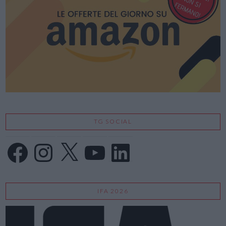
VIEW POST
TG SOCIAL
Facebook
Instagram
X
YouTube
LinkedIn
IFA 2026