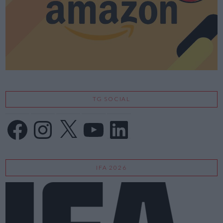
TG SOCIAL
Facebook
Instagram
X
YouTube
LinkedIn
IFA 2026