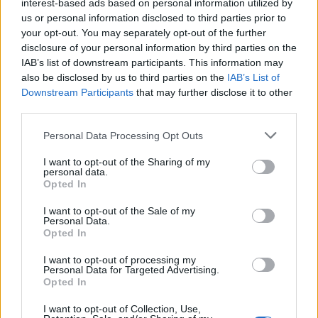
interest-based ads based on personal information utilized by
CUPRA Leon elettrificata, lanciata sul mercato nella sua versione
us or personal information disclosed to third parties prior to
your opt-out. You may separately opt-out of the further
alimentata dal propulsore …
disclosure of your personal information by third parties on the
IAB’s list of downstream participants. This information may
also be disclosed by us to third parties on the
IAB’s List of
Downstream Participants
that may further disclose it to other
third parties.
Personal Data Processing Opt Outs
I want to opt-out of the Sharing of my
personal data.
Opted In
VIEW POST
I want to opt-out of the Sale of my
Personal Data.
Opted In
I want to opt-out of processing my
Personal Data for Targeted Advertising.
Ansu Fati diventa CUPRA Ambassador
Opted In
CUPRA conferma Ansu Fati, attaccante del FC Barcelona, tra i suoi
I want to opt-out of Collection, Use,