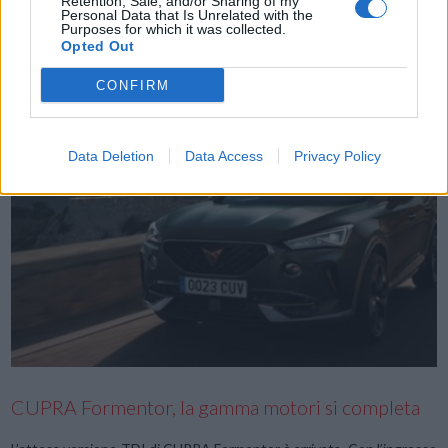
Retention, Sale, and/or Sharing of my
global ambassador. La giovane stella del calcio si unisce a CUPRA
Personal Data that Is Unrelated with the
Purposes for which it was collected.
con l’obiettivo di incrementare l’awareness globale del marchio.
Opted Out
Ansu Fati è il secondo calciatore del club a diventare …
CONFIRM
Data Deletion
Data Access
Privacy Policy
VIEW POST
CUPRA Formentor, la gamma motori si completa