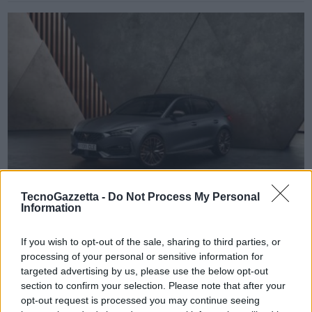
VIEW POST
TecnoGazzetta -
Do Not Process My Personal
Information
CUPRA prosegue l’elettrificazione della gamma
If you wish to opt-out of the sale, sharing to third parties, or
con CUPRA Leon e-HYBRID da 204 CV
processing of your personal or sensitive information for
targeted advertising by us, please use the below opt-out
CUPRA Leon, modello chiave del marchio indipendente, guida
section to confirm your selection. Please note that after your
l’offensiva di prodotto di CUPRA verso un futuro elettrificato. A
opt-out request is processed you may continue seeing
cominciare dallo scorso anno, quando è stata presentata la prima