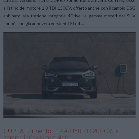
L’attesa versione TDI di CUPRA Formentor è arrivata. Con l’ingresso
a listino del motore 2.0 TDI 150CV, offerto anche con il cambio DSG
abbinato alla trazione integrale 4Drive, la gamma motori del SUV
coupé, che già annovera versioni TSI ed …
VIEW POST
CUPRA Formentor 1.4 e-HYBRID 204 CV, la
gamma ibrida si completa