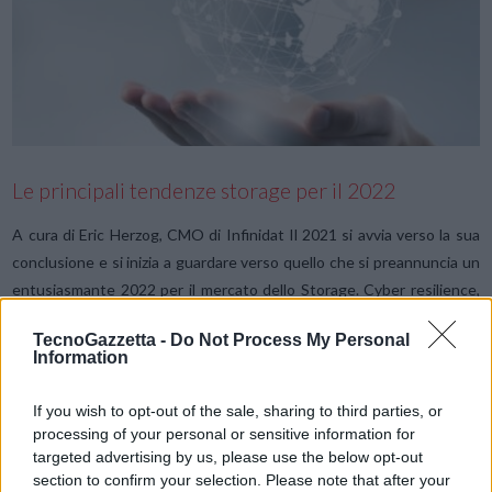
VIEW POST
Le principali tendenze storage per il 2022
A cura di Eric Herzog, CMO di Infinidat Il 2021 si avvia verso la sua
conclusione e si inizia a guardare verso quello che si preannuncia un
entusiasmante 2022 per il mercato dello Storage. Cyber resilience,
Intelligenza Artificiale, prestazioni elevate …
TecnoGazzetta -
Do Not Process My Personal
Information
If you wish to opt-out of the sale, sharing to third parties, or
processing of your personal or sensitive information for
targeted advertising by us, please use the below opt-out
section to confirm your selection. Please note that after your