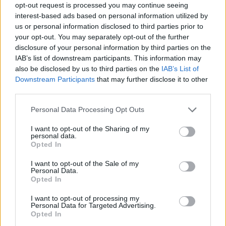
opt-out request is processed you may continue seeing
interest-based ads based on personal information utilized by
us or personal information disclosed to third parties prior to
your opt-out. You may separately opt-out of the further
disclosure of your personal information by third parties on the
VIEW POST
IAB’s list of downstream participants. This information may
also be disclosed by us to third parties on the
IAB’s List of
Downstream Participants
that may further disclose it to other
third parties.
Soluzioni per il ramsoware, l’idea di uno storage
che crea copie continuamente
Personal Data Processing Opt Outs
Donato Ceccomancini di INFINIDAT: “Ogni 14 secondi avviene un
I want to opt-out of the Sharing of my
personal data.
attacco ransomware con richiesta di riscatto. La soluzione c’è: uno
Opted In
storage che crea copie di dati in tempo reale, non modificabili e non
cancellabili, senza costi aggiuntivi. Duplicando i documenti, il …
I want to opt-out of the Sale of my
Personal Data.
Opted In
LE MIGLIORI OFFERTE AMAZON
I want to opt-out of processing my
Personal Data for Targeted Advertising.
Opted In