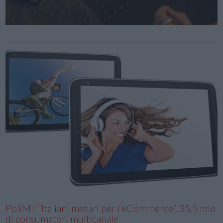
PoliMi: “Italiani maturi per l’eCommerce”. 35,5 mln
di consumatori multicanale