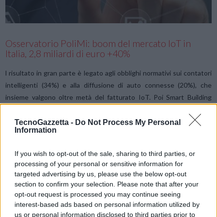
Osservatorio PoliMi: boom del mercato IoT in
Italia, 2,8 miliardi di euro +40%
l risultato in gran parte è legato agli obblighi normativi sui contatori
intelligenti (34%) e alla diffusione di auto connesse (20%), che
insieme valgono oltre metà del fatturato IoT. Poi Smart Building
(18%), Smart Logistics (9%) e Smart Home (7%). …
TecnoGazzetta -
Do Not Process My Personal
Information
1
2
3
If you wish to opt-out of the sale, sharing to third parties, or
processing of your personal or sensitive information for
LE MIGLIORI OFFERTE AMAZON
targeted advertising by us, please use the below opt-out
section to confirm your selection. Please note that after your
opt-out request is processed you may continue seeing
interest-based ads based on personal information utilized by
us or personal information disclosed to third parties prior to