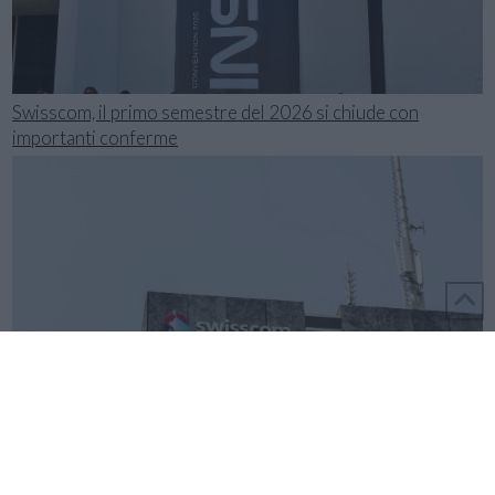
Swisscom, il primo semestre del 2026 si chiude con
importanti conferme