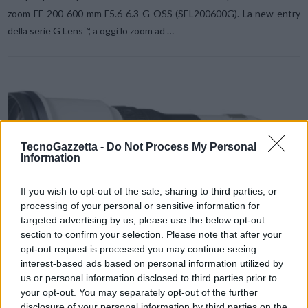
zoom FE 200-600 mm F5.6-6.3 G OSS (SEL200600G). La new entry
della serie G Lens™, a oggi lo zoom ad …
TecnoGazzetta -
Do Not Process My Personal
Information
If you wish to opt-out of the sale, sharing to third parties, or
VIEW POST
processing of your personal or sensitive information for
targeted advertising by us, please use the below opt-out
section to confirm your selection. Please note that after your
opt-out request is processed you may continue seeing
interest-based ads based on personal information utilized by
us or personal information disclosed to third parties prior to
Sony presenta il nuovo super teleobiettivo a focale
your opt-out. You may separately opt-out of the further
fissa G Master F4 da 600 mm
disclosure of your personal information by third parties on the