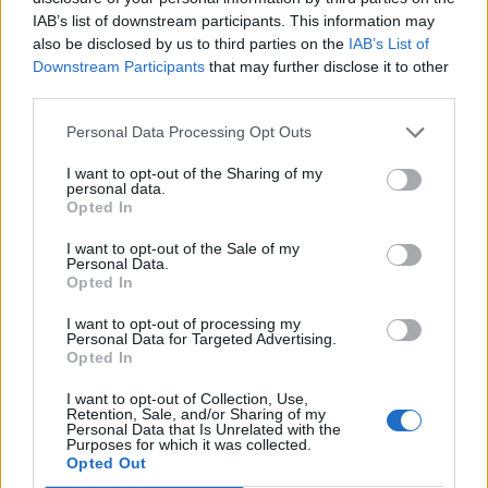
IAB’s list of downstream participants. This information may
L’obiettivo a focale fissa con la maggiore lunghezza focale di Sony è il
also be disclosed by us to third parties on the
IAB’s List of
più leggero al mondo nella sua categoria e vanta AF ad alte
Downstream Participants
that may further disclose it to other
prestazioni, elevata risoluzione e splendidi bokeh Sony annuncia
third parties.
oggi un’altra importante novità che va ad …
Personal Data Processing Opt Outs
I want to opt-out of the Sharing of my
personal data.
Opted In
I want to opt-out of the Sale of my
Personal Data.
Opted In
I want to opt-out of processing my
Personal Data for Targeted Advertising.
Opted In
VIEW POST
I want to opt-out of Collection, Use,
Retention, Sale, and/or Sharing of my
Personal Data that Is Unrelated with the
Purposes for which it was collected.
Opted Out