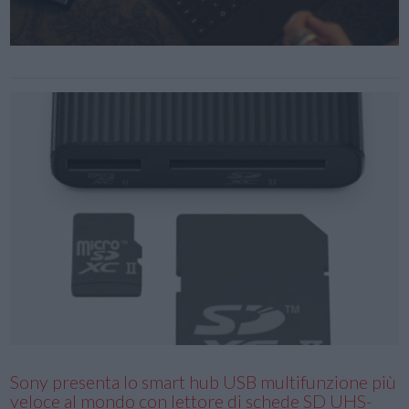
Sony presenta lo smart hub USB multifunzione più
veloce al mondo con lettore di schede SD UHS-