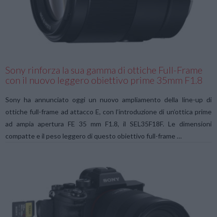
VIEW POST
Sony rinforza la sua gamma di ottiche Full-Frame
con il nuovo leggero obiettivo prime 35mm F1.8
Sony ha annunciato oggi un nuovo ampliamento della line-up di
ottiche full-frame ad attacco E, con l’introduzione di un’ottica prime
ad ampia apertura FE 35 mm F1.8, il SEL35F18F. Le dimensioni
compatte e il peso leggero di questo obiettivo full-frame …