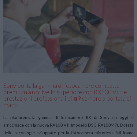
VIEW POST
Sony porta la gamma di fotocamere compatte
premium a un livello superiore con RX100 VII: le
prestazioni professionali di α9 sempre a portata di
mano
La pluripremiata gamma di fotocamere RX di Sony da oggi si
arricchisce con la nuova RX100 VII (modello DSC-RX100M7). Dotata
delle tecnologie sviluppate per la fotocamera mirrorless full-frame