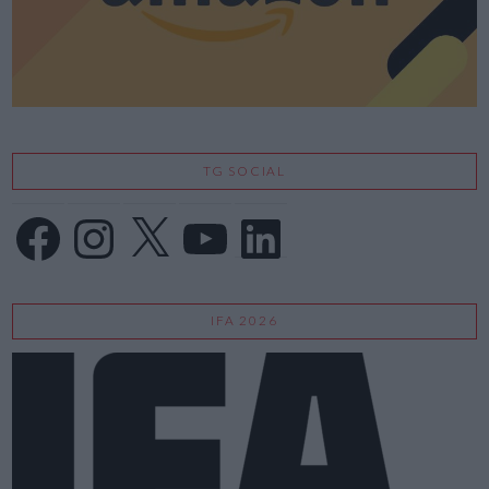
TG SOCIAL
Facebook
Instagram
X
YouTube
LinkedIn
IFA 2026