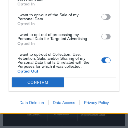
Opted In
Sony annuncia un nuovo telecomando dotato di tecnologia wireless
I want to opt-out of the Sale of my
Bluetooth, l’RMT-P1BT, una soluzione affidabile e reattiva per
Personal Data.
Opted In
appassionati di fotografia che desiderano controllare in modo
preciso la propria fotocamera negli scatti di paesaggio,architettura,
I want to opt-out of processing my
Personal Data for Targeted Advertising.
astrofotografia, ritratti di gruppo e tanto ancora. …
Opted In
I want to opt-out of Collection, Use,
Retention, Sale, and/or Sharing of my
Personal Data that Is Unrelated with the
Purposes for which it was collected.
Opted Out
CONFIRM
VIEW POST
Data Deletion
Data Access
Privacy Policy