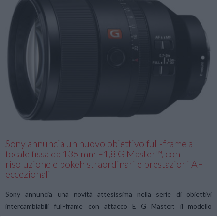
VIEW POST
Sony annuncia un nuovo obiettivo full-frame a
focale fissa da 135 mm F1,8 G Master™, con
risoluzione e bokeh straordinari e prestazioni AF
eccezionali
Sony annuncia una novità attesissima nella serie di obiettivi
intercambiabili full-frame con attacco E G Master: il modello