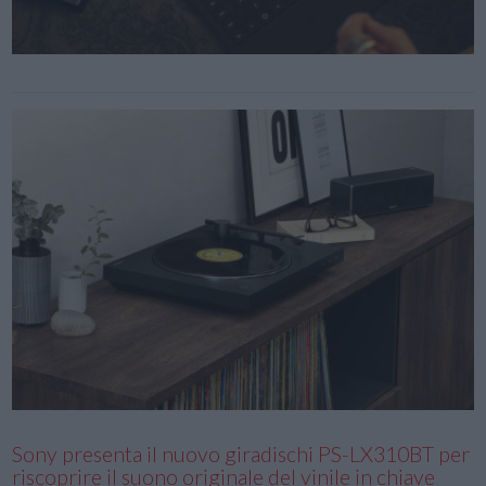
Sony presenta il nuovo giradischi PS-LX310BT per
riscoprire il suono originale del vinile in chiave