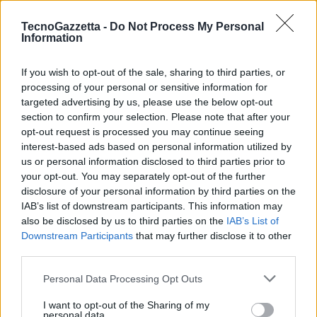
SEL135F18GM, un teleobiettivo full-frame a focale fissa da 135 mm
F1,8 ad ampia apertura. Dotato delle tecnologie ottiche più avanzate
TecnoGazzetta -
Do Not Process My Personal
di Sony, …
Information
If you wish to opt-out of the sale, sharing to third parties, or
processing of your personal or sensitive information for
targeted advertising by us, please use the below opt-out
section to confirm your selection. Please note that after your
opt-out request is processed you may continue seeing
interest-based ads based on personal information utilized by
VIEW POST
us or personal information disclosed to third parties prior to
your opt-out. You may separately opt-out of the further
disclosure of your personal information by third parties on the
IAB’s list of downstream participants. This information may
also be disclosed by us to third parties on the
IAB’s List of
Downstream Participants
that may further disclose it to other
third parties.
Personal Data Processing Opt Outs
Sony presenta un nuovo telecomando dotato di
I want to opt-out of the Sharing of my
tecnologia wireless Bluetooth
personal data.