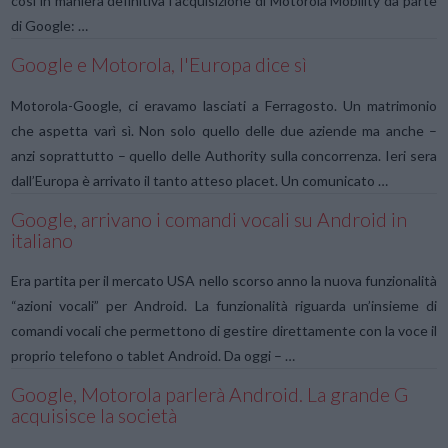
così in maniera definitiva l’acquisizione di Motorola Mobility da parte
di Google: …
Google e Motorola, l'Europa dice sì
Motorola-Google, ci eravamo lasciati a Ferragosto. Un matrimonio
che aspetta varì sì. Non solo quello delle due aziende ma anche –
anzi soprattutto – quello delle Authority sulla concorrenza. Ieri sera
dall’Europa è arrivato il tanto atteso placet. Un comunicato …
Google, arrivano i comandi vocali su Android in
italiano
Era partita per il mercato USA nello scorso anno la nuova funzionalità
“azioni vocali” per Android. La funzionalità riguarda un’insieme di
comandi vocali che permettono di gestire direttamente con la voce il
proprio telefono o tablet Android. Da oggi – …
Google, Motorola parlerà Android. La grande G
acquisisce la società