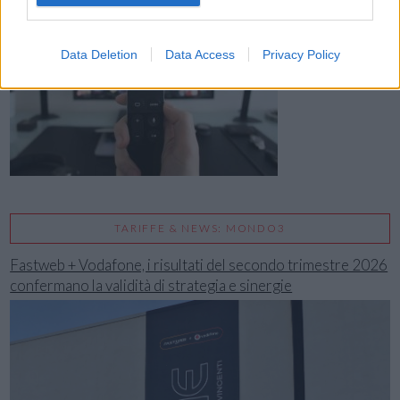
Data Deletion
Data Access
Privacy Policy
TARIFFE & NEWS: MONDO3
Fastweb + Vodafone, i risultati del secondo trimestre 2026
confermano la validità di strategia e sinergie