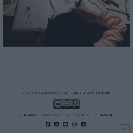
REALIZZATO DA MONDO3 S.R.L. - PARTITA IVA 06039210486
CHI SIAMO
COPYRIGHT
INFO PRIVACY
REDAZIONE
FACEBOOK
X
YOUTUBE
INSTAGRAM
RSS