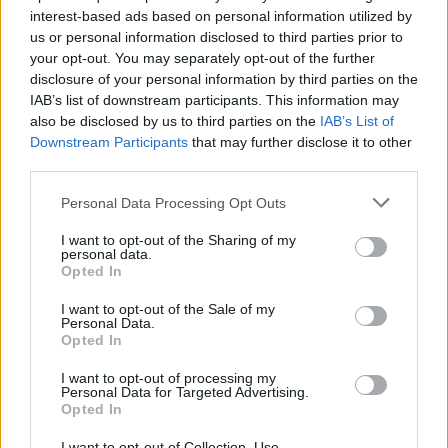
interest-based ads based on personal information utilized by
VIEW POST
us or personal information disclosed to third parties prior to
your opt-out. You may separately opt-out of the further
disclosure of your personal information by third parties on the
IAB’s list of downstream participants. This information may
also be disclosed by us to third parties on the
IAB’s List of
Downstream Participants
that may further disclose it to other
Mahindra Adventure 2019, le più belle immagini
third parties.
del raduno
Personal Data Processing Opt Outs
La terza edizione del raduno annuale riservato ai proprietari del
I want to opt-out of the Sharing of my
Mahindra XUV500, il modello top di gamma della Casa indiana, ha
personal data.
avuto come splendido scenario quello dei colli pavesi e piacentini. Si
Opted In
è trattato di un raduno esteso… dato che …
I want to opt-out of the Sale of my
Personal Data.
Opted In
LE MIGLIORI OFFERTE AMAZON
I want to opt-out of processing my
Personal Data for Targeted Advertising.
Opted In
I want to opt-out of Collection, Use,