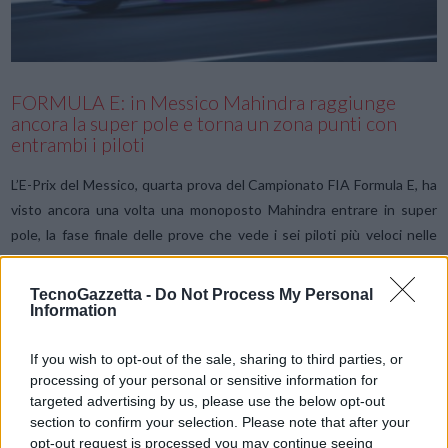
FORMULA E: in Messico Mahindra raggiunge
ancora la super pole e torna un zona punti con
entrambi i piloti
L’E-Prix del Messico, quarta prova del Campionato FIA Formula E, ha
visto ancora una volta una monoposto Mahindra entrare in super
pole, la fase finale delle prove che vede i sei piloti più veloci nelle
qualifiche, lottare per la pole …
TecnoGazzetta -
Do Not Process My Personal
Information
If you wish to opt-out of the sale, sharing to third parties, or
processing of your personal or sensitive information for
targeted advertising by us, please use the below opt-out
section to confirm your selection. Please note that after your
opt-out request is processed you may continue seeing