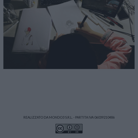
REALIZZATO DA MONDO3 S.R.L. - PARTITA IVA 06039210486