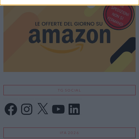
VIEW POST
TG SOCIAL
Facebook
Instagram
X
YouTube
LinkedIn
IFA 2026