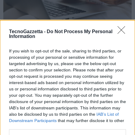
VIEW POST
TecnoGazzetta -
Do Not Process My Personal
Information
Pagamenti digitali, alleanza tra Olivetti e Nexi
If you wish to opt-out of the sale, sharing to third parties, or
processing of your personal or sensitive information for
Olivetti e Nexi hanno annunciato di aver avviato una collaborazione
targeted advertising by us, please use the below opt-out
per sviluppare soluzioni di pagamento integrate per il mercato retail.
section to confirm your selection. Please note that after your
Olivetti, specializzata nell’IoT e operante all’interno di TIM
opt-out request is processed you may continue seeing
interest-based ads based on personal information utilized by
Enterprise, arricchirà la propria offerta di sistemi di cassa con le
us or personal information disclosed to third parties prior to
soluzioni …
your opt-out. You may separately opt-out of the further
disclosure of your personal information by third parties on the
IAB’s list of downstream participants. This information may
also be disclosed by us to third parties on the
IAB’s List of
Downstream Participants
that may further disclose it to other
third parties.