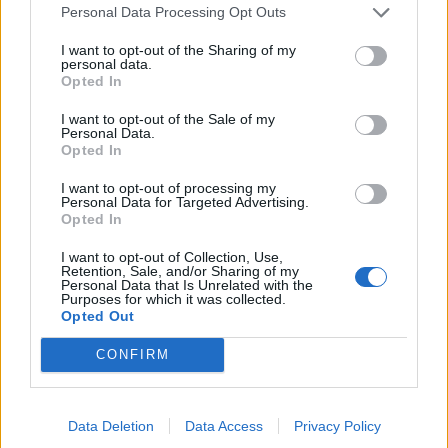
Personal Data Processing Opt Outs
I want to opt-out of the Sharing of my
personal data.
Opted In
VIEW POST
I want to opt-out of the Sale of my
Personal Data.
Opted In
I want to opt-out of processing my
Mobyt sceglie XPay di Nexi per rendere i Mobile
Personal Data for Targeted Advertising.
Payment ancora più performanti
Opted In
I want to opt-out of Collection, Use,
Mobyt, tra i principali business provider di soluzioni professionali per
Retention, Sale, and/or Sharing of my
Personal Data that Is Unrelated with the
la comunicazione mobile, e Nexi, la società di riferimento nei
Purposes for which it was collected.
pagamenti digitali in Italia, hanno stretto una partnership strategica
Opted Out
per supportare i Mobile Payment via SMS. L’accordo prevede che la
CONFIRM
…
LE MIGLIORI OFFERTE AMAZON
Data Deletion
Data Access
Privacy Policy