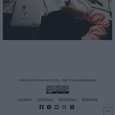
REALIZZATO DA MONDO3 S.R.L. - PARTITA IVA 06039210486
CHI SIAMO
COPYRIGHT
INFO PRIVACY
REDAZIONE
FACEBOOK
X
YOUTUBE
INSTAGRAM
RSS