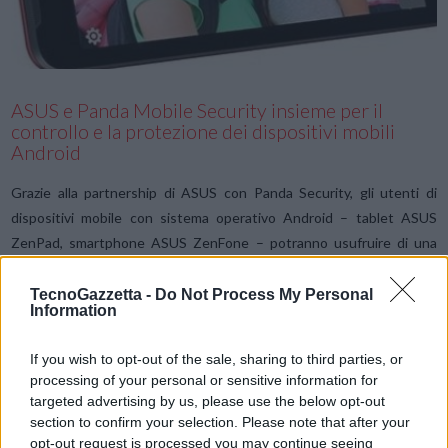
ASUS e Panda Mobile Security insieme per il
controllo e la protezione dei dispositivi mobili
Android
Grazie alla partnership di ASUS con Panda Security, gli utenti di
dispositivi mobile con sistema operativo Android – tablet ASUS
ZenPad, smartphone ASUS ZenFone – potranno usufruire di una
speciale promozione gratuita per tre mesi: il pacchetto completo
Panda Mobile …
TecnoGazzetta -
Do Not Process My Personal
Information
LE MIGLIORI OFFERTE AMAZON
If you wish to opt-out of the sale, sharing to third parties, or
processing of your personal or sensitive information for
targeted advertising by us, please use the below opt-out
section to confirm your selection. Please note that after your
opt-out request is processed you may continue seeing