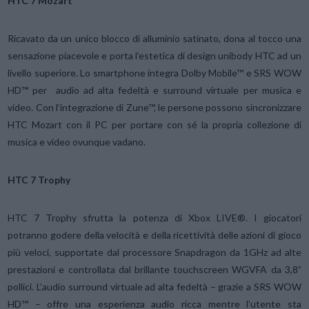
HTC 7 Mozart
Ricavato da un unico blocco di alluminio satinato, dona al tocco una
sensazione piacevole e porta l’estetica di design unibody HTC ad un
livello superiore. Lo smartphone integra Dolby Mobile™ e SRS WOW
HD™ per audio ad alta fedeltà e surround virtuale per musica e
video. Con l’integrazione di Zune™, le persone possono sincronizzare
HTC Mozart con il PC per portare con sé la propria collezione di
musica e video ovunque vadano.
HTC 7 Trophy
HTC 7 Trophy sfrutta la potenza di Xbox LIVE®. I giocatori
potranno godere della velocità e della ricettività delle azioni di gioco
più veloci, supportate dal processore Snapdragon da 1GHz ad alte
prestazioni e controllata dal brillante touchscreen WGVFA da 3,8”
pollici. L’audio surround virtuale ad alta fedeltà – grazie a SRS WOW
HD™ – offre una esperienza audio ricca mentre l’utente sta