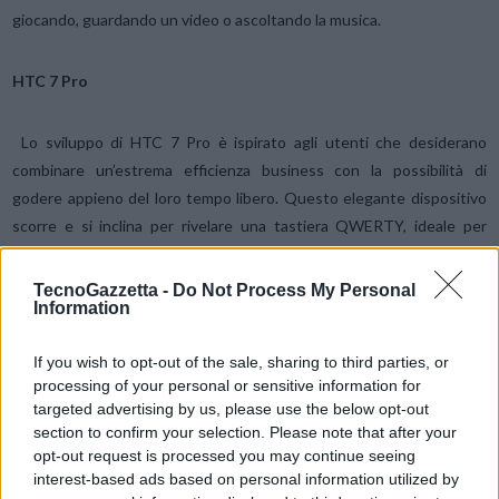
giocando, guardando un video o ascoltando la musica.
HTC 7 Pro
Lo sviluppo di HTC 7 Pro è ispirato agli utenti che desiderano
combinare un’estrema efficienza business con la possibilità di
godere appieno del loro tempo libero. Questo elegante dispositivo
scorre e si inclina per rivelare una tastiera QWERTY, ideale per
scrivere in modo comodo e veloce, mentre le caratteristiche di
produttività come smistare, controllare e gestire le mail di Outlook,
TecnoGazzetta -
Do Not Process My Personal
Information
aprire e editare i più recenti documenti di Office sul telefono e
tenere traccia dei mercati con l’applicazione di borsa HTC, offrono
If you wish to opt-out of the sale, sharing to third parties, or
nuovi modi di ottimizzare la giornata lavorativa.
processing of your personal or sensitive information for
targeted advertising by us, please use the below opt-out
HTC HD7
section to confirm your selection. Please note that after your
opt-out request is processed you may continue seeing
interest-based ads based on personal information utilized by
Gli utenti di HTC HD7 possono godersi video e film preferiti in stile