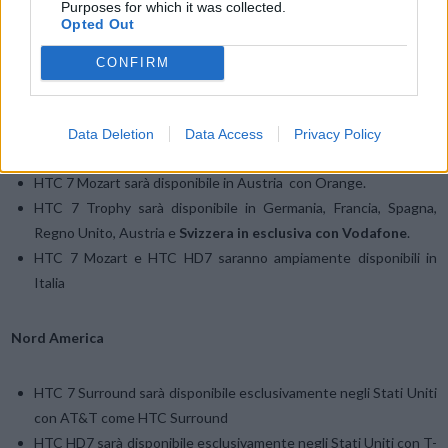
Purposes for which it was collected.
HTC HD7 sarà disponibile in Francia con Bouygues Telecom
Opted Out
HTC 7 Mozart sarà disponibile in Francia, Regno Unito, Svizzera e
Spagna con Orange
CONFIRM
HTC 7 Mozart sarà disponibile in Germania in esclusiva con
Deutsche Telekom AG.
HTC 7 Mozart sarà disponibile in Austria con Deutsche Telekom
Data Deletion
Data Access
Privacy Policy
AG.
HTC 7 Mozart sarà disponibile in Austria con Orange.
HTC 7 Trophy sarà disponibile in Germania, Francia, Spagna,
Regno Unito, Austria e
Svizzera in esclusiva con Vodafone
.
HTC 7 Mozart e HTC HD7 saranno ampiamente disponibili in
Italia
Nord America
HTC 7 Surround sarà disponibile esclusivamente negli Stati Uniti
con AT&T come HTC Surround
HTC HD7 sarà disponibile esclusivamente negli Stati Uniti con T-