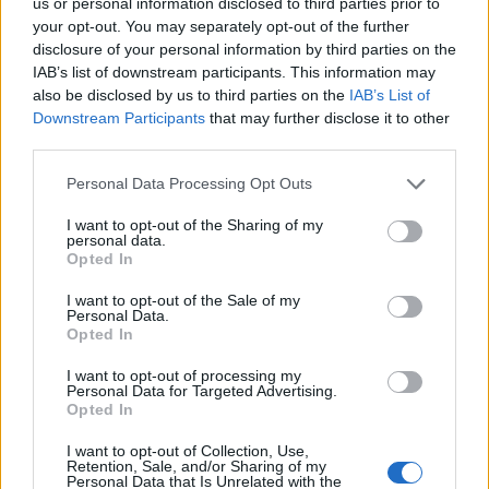
us or personal information disclosed to third parties prior to
cinematografico grazie allo schermo da 4,3” ad alta risoluzione,
your opt-out. You may separately opt-out of the further
mentre l’uso del cavalletto permette di vivere l’azione stando
disclosure of your personal information by third parties on the
comodamente seduti in prima fila. Per coloro che invece rifiutano
IAB’s list of downstream participants. This information may
also be disclosed by us to third parties on the
IAB’s List of
compromessi nell’esperienza di gioco in mobilità, HTC HD7 utilizza la
Downstream Participants
that may further disclose it to other
potenza di Xbox LIVE®, per ricreare il campo di gioco portando fuori
third parties.
casa le tradizionali console.
Personal Data Processing Opt Outs
Disponibilità
. I cinque nuovi smartphone HTC saranno disponibili
I want to opt-out of the Sharing of my
presso i principali operatori mobili e i distributori sui maggiori mercati
personal data.
Opted In
Europei e del Nord America così come in India, Singapore, Hong
Kong e Australia da fine ottobre.
I want to opt-out of the Sale of my
Personal Data.
Opted In
Europa
I want to opt-out of processing my
Personal Data for Targeted Advertising.
Opted In
HTC HD7 sarà disponibile nel Regno Unito, in Germania e in
Irlanda in esclusiva con Telefonica O2. HTC HD 7 sarà
I want to opt-out of Collection, Use,
Retention, Sale, and/or Sharing of my
disponibile anche in Spagna con Telefonica Movistar.
Personal Data that Is Unrelated with the