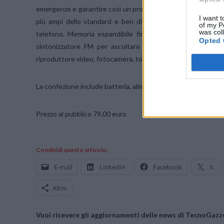
emergenze e garantire così un pronto soccorso in caso di nece
I want t
più ampi dello standard e ben distanziati tra loro per sempl
of my P
was col
telefono. Memoria espandibile fino a 16 GB, Bluetooth 3.0
Opted 
sintonizzatore FM per ascoltare la radio e seguire ovunq
riproduttore video, fotocamera, torcia, tastiera numerica voc
La confezione include batteria, alimentatore, manuale e tagli
Prezzo al pubblico 79,00 euro
Condividi questo articolo:
E-mail
LinkedIn
Facebook
X
Altro
Vuoi ricevere gli aggiornamenti delle news di TecnoGazze