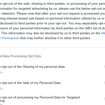
to opt-out of the sale, sharing to third parties, or processing of your per
d arricchire la già
formation for targeted advertising by us, please use the below opt-out s
gero (solo 180g con
r selection. Please note that after your opt-out request is processed y
eing interest-based ads based on personal information utilized by us or
fare qualsiasi tipo
disclosed to third parties prior to your opt-out. You may separately opt-
103,7 x 51,8 x 19,8
losure of your personal information by third parties on the IAB’s list of
interno di giacche,
. This information may also be disclosed by us to third parties on the
IA
Participants
that may further disclose it to other third parties.
ettono di avere
andby, ad esempio,
l Data Processing Opt Outs
 scegliere ed utilizzare dallo stesso dispositivo i piani tariffari degl
o opt-out of the Sharing of my personal data.
comodità del Nodis SN-08, è il
doppio display
che rende questo cellular
In
i. Il display interno da 2,4” vanta uno schermo estremamente luminoso ch
razione di settaggio che si desidera effettuare. Il display esterno da 1,8”
o opt-out of the Sale of my Personal Data.
la batteria, l’ora, l’intensità del segnale, l’arrivo di un sms, nonché nom
In
to opt-out of processing my Personal Data for Targeted
ing.
nato sul retro del dispositivo, impostato per chiamare 5 contatti per l
In