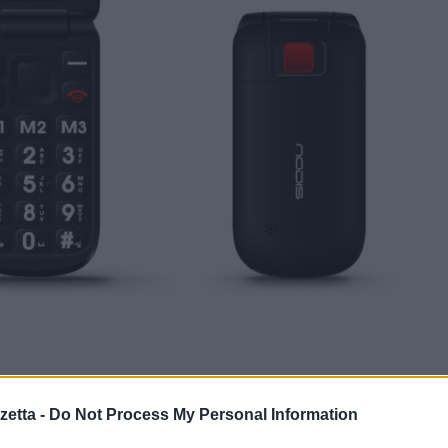
l sim di casa Nodis
etta -
Do Not Process My Personal Information