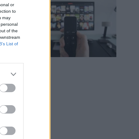
sonal or
ection to
ou may
 personal
out of the
 downstream
B’s List of
i
e
e
,
e
e