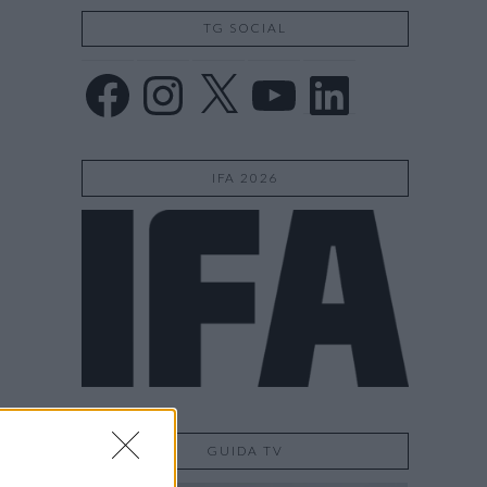
TG SOCIAL
Facebook
Instagram
X
YouTube
LinkedIn
IFA 2026
GUIDA TV