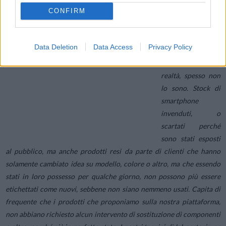
CONFIRM
“
Con Refurbed,
noi vendiamo
dispositivi che
Data Deletion
Data Access
Privacy Policy
vengono definiti
usati
ma che, in
realtà, spesso non
lo sono. Stock di
smartphone
invenduti, o
scartati perché
sono stati esposti
al pubblico, ma anche prodotti resi da parte di clienti che hanno
solamente cambiato idea su modello, colore o altro, ma che essendo
stati in loro possesso per qualche giorno, non possono più essere
etichettati come nuovi, sebbene non siano nemmeno usati. Capita di
frequente che i prodotti che proponiamo sulla nostra piattaforma,
non abbiano richiesto alcun intervento di sostituzione di componenti