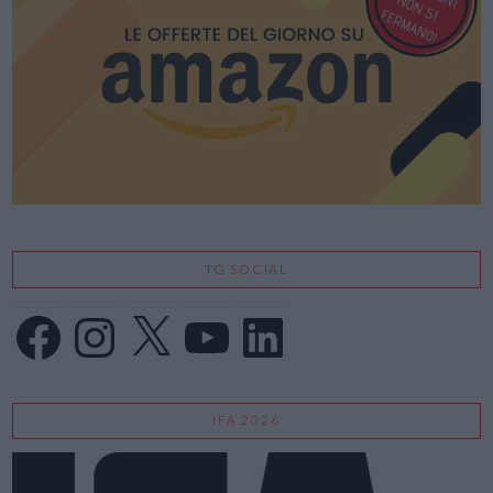
TG SOCIAL
Facebook
Instagram
X
YouTube
LinkedIn
IFA 2026