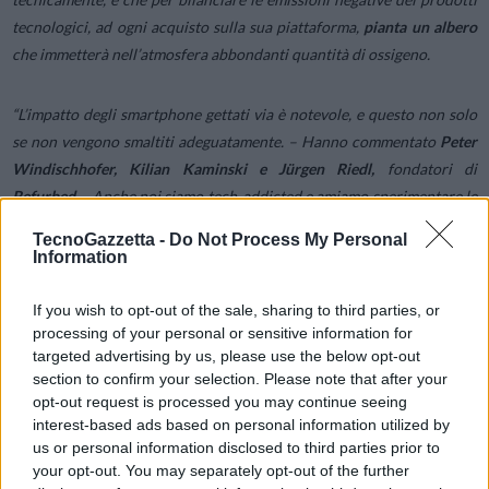
tecnologici, ad ogni acquisto sulla sua piattaforma,
pianta un albero
che immetterà nell’atmosfera abbondanti quantità di ossigeno.
“
L’impatto degli smartphone gettati via è notevole, e questo non solo
se non vengono smaltiti adeguatamente.
– Hanno commentato
Peter
Windischhofer, Kilian Kaminski e Jürgen Riedl,
fondatori di
Refurbed
–
Anche noi siamo tech-addicted e amiamo sperimentare le
nuove app e, più in generale, le nuove tecnologie, ma non crediamo
TecnoGazzetta -
Do Not Process My Personal
sia giusto farlo ai danni dell’ambiente. Spesso, non è necessario
Information
acquistare un dispositivo nuovo per avere l’ultimo modello uscito,
ma ancora c’è una generale diffidenza nei confronti dei prodotti che
If you wish to opt-out of the sale, sharing to third parties, or
non siano nuovi di zecca
.”
processing of your personal or sensitive information for
targeted advertising by us, please use the below opt-out
section to confirm your selection. Please note that after your
opt-out request is processed you may continue seeing
interest-based ads based on personal information utilized by
us or personal information disclosed to third parties prior to
your opt-out. You may separately opt-out of the further