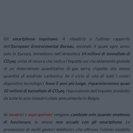
Gli
smartphone inquinano
. A ribadirlo è l’ultimo rapporto
dell’
European Environmental Bureau,
secondo il quale ogni anno,
solo in Europa, immettono nell’atmosfera
14 milioni di tonnellate di
CO
eq
, unità di misura che indica l’impatto sul riscaldamento globale
2
di un determinato quantitativo di gas serra, rispetto alla stessa
quantità di anidride carbonica. Se il ciclo di vita di tutti i nostri
dispositivi tecnologici
fosse 5 anni più lungo
,
risparmieremmo quasi
10 milioni di tonnellate di CO
eq
, l’equivalente dell’impatto prodotto
2
da tutte le auto immatricolate annualmente in Belgio.
Se
lavatrici
e
aspirapolveri
vengono
cambiate solo quando smettono
di funzionare
, lo stesso
non accade con gli smartphone
. Le
promozioni di molti gestori telefonici, che offrono l’ultimo modello