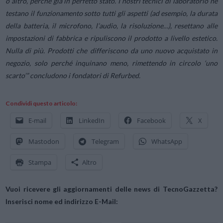
o altro, perché già in perfetto stato. I nostri tecnici di laboratorio ne
testano il funzionamento sotto tutti gli aspetti (ad esempio, la durata
della batteria, il microfono, l’audio, la risoluzione…), resettano alle
impostazioni di fabbrica e ripuliscono il prodotto a livello estetico.
Nulla di più. Prodotti che differiscono da uno nuovo acquistato in
negozio, solo perché inquinano meno, rimettendo in circolo ‘uno
scarto’
” concludono i fondatori di Refurbed.
Condividi questo articolo:
E-mail
LinkedIn
Facebook
X
Mastodon
Telegram
WhatsApp
Stampa
Altro
Vuoi ricevere gli aggiornamenti delle news di TecnoGazzetta?
Inserisci nome ed indirizzo E-Mail: