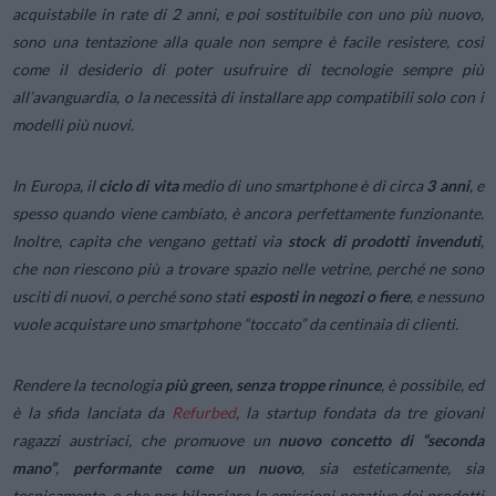
acquistabile in rate di 2 anni, e poi sostituibile con uno più nuovo,
sono una tentazione alla quale non sempre è facile resistere, così
come il desiderio di poter usufruire di tecnologie sempre più
all’avanguardia, o la necessità di installare app compatibili solo con i
modelli più nuovi.
In Europa, il
ciclo di vita
medio di uno smartphone è di circa
3 anni
, e
spesso quando viene cambiato, è ancora perfettamente funzionante.
Inoltre, capita che vengano gettati via
stock di prodotti invenduti
,
che non riescono più a trovare spazio nelle vetrine, perché ne sono
usciti di nuovi, o perché sono stati
esposti
in negozi o fiere
, e nessuno
vuole acquistare uno smartphone “toccato” da centinaia di clienti.
Rendere la tecnologia
più green, senza troppe rinunce
, è possibile, ed
è la sfida lanciata da
Refurbed
, la startup fondata da tre giovani
ragazzi austriaci, che promuove un
nuovo concetto di “seconda
mano”
,
performante come un nuovo
, sia esteticamente, sia
tecnicamente, e che per bilanciare le emissioni negative dei prodotti