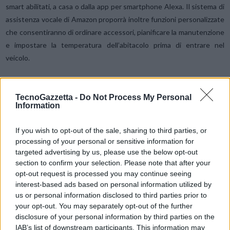
smart abilitati, a casa o dalla app per smartphone Alexa. Il sistema di
assistenza vocale di Amazon proporrà inoltre funzioni personalizzate
che consentiranno di ordinare accessori, pianificare la manutenzione
e impostare la temperatura dell’abitacolo prima di entrare nel
veicolo.
Il lavoro di sviluppo su STLA SmartCockpit sfrutterà
Mobile Drive, la
TecnoGazzetta -
Do Not Process My Personal
joint venture costituita nel 2021 da Stellantis e Foxconn
per
Information
sviluppare cockpit digitali innovativi e servizi connessi personalizzati.
If you wish to opt-out of the sale, sharing to third parties, or
Ingegneria collaborativa e innovazione
processing of your personal or sensitive information for
targeted advertising by us, please use the below opt-out
Nell’ambito di un impegno pluriennale, Stellantis ha selezionato AWS
section to confirm your selection. Please note that after your
come provider cloud prescelto per le piattaforme di veicoli. Insieme,
opt-out request is processed you may continue seeing
le due aziende prevedono di costruire la prossima generazione di
interest-based ads based on personal information utilized by
infrastrutture abilitate dal cloud per la produzione di automobili,
us or personal information disclosed to third parties prior to
your opt-out. You may separately opt-out of the further
anche per STLA SmartCockpit.
disclosure of your personal information by third parties on the
IAB’s list of downstream participants. This information may