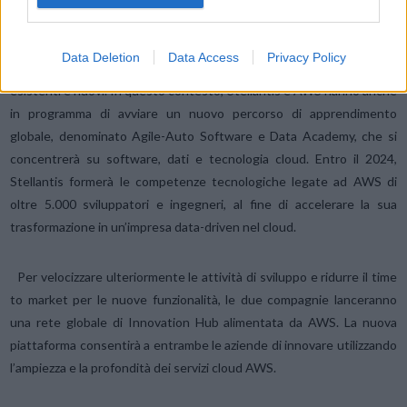
Academy
Stellantis ha annunciato di recente il
lancio di una Software
Data Deletion
Data Access
Privacy Policy
Academy
per l’aggiornamento e la riqualificazione di dipendenti
esistenti e nuovi. In questo contesto, Stellantis e AWS hanno anche
in programma di avviare un nuovo percorso di apprendimento
globale, denominato Agile-Auto Software e Data Academy, che si
concentrerà su software, dati e tecnologia cloud. Entro il 2024,
Stellantis formerà le competenze tecnologiche legate ad AWS di
oltre 5.000 sviluppatori e ingegneri, al fine di accelerare la sua
trasformazione in un’impresa data-driven nel cloud.
Per velocizzare ulteriormente le attività di sviluppo e ridurre il time
to market per le nuove funzionalità, le due compagnie lanceranno
una rete globale di Innovation Hub alimentata da AWS. La nuova
piattaforma consentirà a entrambe le aziende di innovare utilizzando
l’ampiezza e la profondità dei servizi cloud AWS.