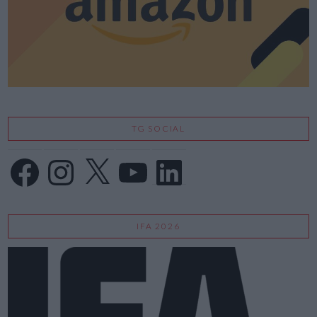
TG SOCIAL
Facebook
Instagram
X
YouTube
LinkedIn
IFA 2026