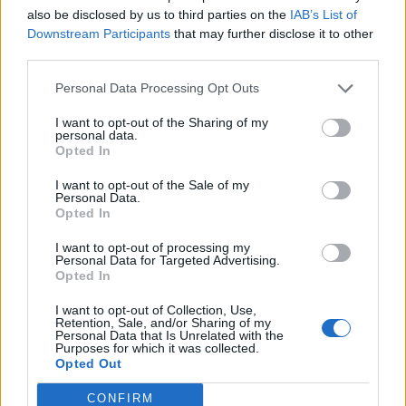
Stellantis prevede di migrare l’attuale pipeline di dati relativa a
also be disclosed by us to third parties on the
IAB’s List of
marchi e aree geografiche sul cloud AWS, facendo uso delle capacità
Downstream Participants
that may further disclose it to other
third parties.
avanzate di AWS per lo streaming scalabile e durevole di informazioni
in tempo reale. Passando a una rete di dati potenziata da AWS, gli
Personal Data Processing Opt Outs
ingegneri di Stellantis potranno utilizzare l’interfaccia e gli strumenti
più adatti a ciascun progetto. Inoltre, Stellantis intende accelerare il
I want to opt-out of the Sharing of my
personal data.
time to market per i nuovi prodotti digitali che sfruttano il machine
Opted In
learning di AWS, in modo da offrire maggiore personalizzazione e una
I want to opt-out of the Sale of my
manutenzione predittiva più accurata.
Personal Data.
Opted In
Entrambe le aziende sono impegnate nello sviluppo di “Virtual
I want to opt-out of processing my
Personal Data for Targeted Advertising.
Engineering Workbench”, ambiente di sviluppo del prodotto basato
Opted In
su cloud. Questo fornirà flussi di lavoro automatizzati per gestire lo
sviluppo e il test di software, effettuare simulazioni ad alte
I want to opt-out of Collection, Use,
Retention, Sale, and/or Sharing of my
prestazioni, fornire formazione su modelli di apprendimento
Personal Data that Is Unrelated with the
Purposes for which it was collected.
automatico, raccolta e analisi di dati.
Opted Out
CONFIRM
Innovation Hub
e Agile-Auto Software e Data