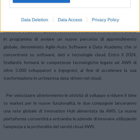
Academy
Stellantis ha annunciato di recente il
lancio di una Software
Data Deletion
Data Access
Privacy Policy
Academy
per l’aggiornamento e la riqualificazione di dipendenti
esistenti e nuovi. In questo contesto, Stellantis e AWS hanno anche
in programma di avviare un nuovo percorso di apprendimento
globale, denominato Agile-Auto Software e Data Academy, che si
concentrerà su software, dati e tecnologia cloud. Entro il 2024,
Stellantis formerà le competenze tecnologiche legate ad AWS di
oltre 5.000 sviluppatori e ingegneri, al fine di accelerare la sua
trasformazione in un’impresa data-driven nel cloud.
Per velocizzare ulteriormente le attività di sviluppo e ridurre il time
to market per le nuove funzionalità, le due compagnie lanceranno
una rete globale di Innovation Hub alimentata da AWS. La nuova
piattaforma consentirà a entrambe le aziende di innovare utilizzando
l’ampiezza e la profondità dei servizi cloud AWS.