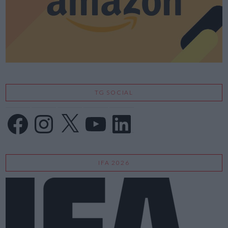
TG SOCIAL
Facebook
Instagram
X
YouTube
LinkedIn
IFA 2026