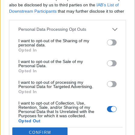
Stellantis prevede di migrare l’attuale pipeline di dati relativa a
also be disclosed by us to third parties on the
IAB’s List of
marchi e aree geografiche sul cloud AWS, facendo uso delle capacità
Downstream Participants
that may further disclose it to other
third parties.
avanzate di AWS per lo streaming scalabile e durevole di informazioni
in tempo reale. Passando a una rete di dati potenziata da AWS, gli
Personal Data Processing Opt Outs
ingegneri di Stellantis potranno utilizzare l’interfaccia e gli strumenti
più adatti a ciascun progetto. Inoltre, Stellantis intende accelerare il
I want to opt-out of the Sharing of my
personal data.
time to market per i nuovi prodotti digitali che sfruttano il machine
Opted In
learning di AWS, in modo da offrire maggiore personalizzazione e una
I want to opt-out of the Sale of my
manutenzione predittiva più accurata.
Personal Data.
Opted In
Entrambe le aziende sono impegnate nello sviluppo di “Virtual
I want to opt-out of processing my
Personal Data for Targeted Advertising.
Engineering Workbench”, ambiente di sviluppo del prodotto basato
Opted In
su cloud. Questo fornirà flussi di lavoro automatizzati per gestire lo
sviluppo e il test di software, effettuare simulazioni ad alte
I want to opt-out of Collection, Use,
Retention, Sale, and/or Sharing of my
prestazioni, fornire formazione su modelli di apprendimento
Personal Data that Is Unrelated with the
Purposes for which it was collected.
automatico, raccolta e analisi di dati.
Opted Out
CONFIRM
Innovation Hub
e Agile-Auto Software e Data