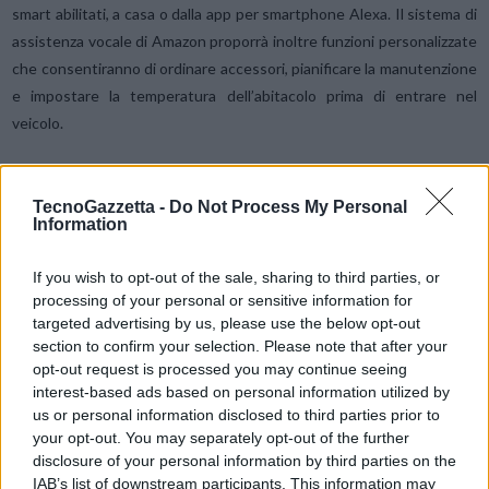
smart abilitati, a casa o dalla app per smartphone Alexa. Il sistema di
assistenza vocale di Amazon proporrà inoltre funzioni personalizzate
che consentiranno di ordinare accessori, pianificare la manutenzione
e impostare la temperatura dell’abitacolo prima di entrare nel
veicolo.
Il lavoro di sviluppo su STLA SmartCockpit sfrutterà
Mobile Drive, la
TecnoGazzetta -
Do Not Process My Personal
joint venture costituita nel 2021 da Stellantis e Foxconn
per
Information
sviluppare cockpit digitali innovativi e servizi connessi personalizzati.
If you wish to opt-out of the sale, sharing to third parties, or
Ingegneria collaborativa e innovazione
processing of your personal or sensitive information for
targeted advertising by us, please use the below opt-out
Nell’ambito di un impegno pluriennale, Stellantis ha selezionato AWS
section to confirm your selection. Please note that after your
come provider cloud prescelto per le piattaforme di veicoli. Insieme,
opt-out request is processed you may continue seeing
le due aziende prevedono di costruire la prossima generazione di
interest-based ads based on personal information utilized by
infrastrutture abilitate dal cloud per la produzione di automobili,
us or personal information disclosed to third parties prior to
your opt-out. You may separately opt-out of the further
anche per STLA SmartCockpit.
disclosure of your personal information by third parties on the
IAB’s list of downstream participants. This information may