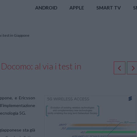
ANDROID
APPLE
SMART TV
S
 i test in Giappone
Docomo: al via i test in
ppone, e Ericsson
all’implementazione
 tecnologia 5G.
 giapponese sta già