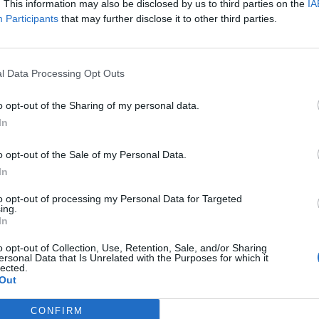
. This information may also be disclosed by us to third parties on the
IA
Participants
that may further disclose it to other third parties.
 ha commentato: “I
l 5G sarà una componente fondamentale nell’evoluzion
essa. Sono entusiasta delle nuove tecnologie che stiamo sperimentando co
l Data Processing Opt Outs
lla fase di trasformazione del settore che stiamo vivendo oggi
”.
o opt-out of the Sharing of my personal data.
ltre tipologie legate ad un’architettura di celle macro e piccole e con un
In
 frequenza di 15GHz e una trasmissione di velocità elevata e grand
o opt-out of the Sale of my Personal Data.
In
che verranno effettuati a Yokosuka, in Giappone.
to opt-out of processing my Personal Data for Targeted
ing.
In
, dal lavoro di ricerca di oggi alle attività di pre-standardizzazione i
, e sarà infatti uno dei player principali nella definizione della tecnologia d
o opt-out of Collection, Use, Retention, Sale, and/or Sharing
ersonal Data that Is Unrelated with the Purposes for which it
tivo della commercializzazione. Ericsson ha inoltre costituito un nuov
lected.
Out
asmissione del 5G. La ricerca a livello industriale sta ancora continuando e 
ro il 2020.
CONFIRM