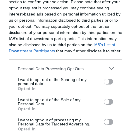
section to confirm your selection. Please note that after your
E-mail
LinkedIn
Facebook
X
opt-out request is processed you may continue seeing
interest-based ads based on personal information utilized by
Mastodon
Telegram
WhatsApp
us or personal information disclosed to third parties prior to
your opt-out. You may separately opt-out of the further
Stampa
Altro
disclosure of your personal information by third parties on the
IAB’s list of downstream participants. This information may
Vuoi ricevere gli aggiornamenti delle news di TecnoGazzetta?
also be disclosed by us to third parties on the
IAB’s List of
Inserisci nome ed indirizzo E-Mail:
Downstream Participants
that may further disclose it to other
third parties.
Personal Data Processing Opt Outs
I want to opt-out of the Sharing of my
personal data.
Opted In
Acconsento al trattamento dei dati personali (
Info Privacy
)
I want to opt-out of the Sale of my
Personal Data.
Opted In
I want to opt-out of processing my
Personal Data for Targeted Advertising.
Opted In