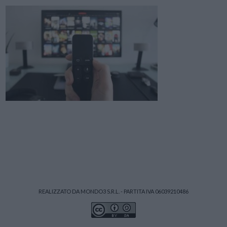
REALIZZATO DA MONDO3 S.R.L. - PARTITA IVA 06039210486