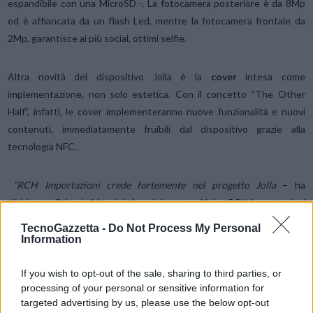
espandibile con una MicroSD -. La fotocamera posteriore è da 8Mp
ed è affiancata da un flash Led, mentre la fotocamera frontale da
2Mp, garantisce ai più social, ottimi selfie.
Altra novità del dispositivo Jolla è la
cover
intesa come
implementazione, non solo estetica. Con il concetto “The Other
Half”, infatti, le cover implementeranno nuove funzionalità e nuovi
contenuti, immediatamente fruibili dal dispositivo grazie alla
tecnologia NFC.
“RCH Importazioni crede fortemente nel progetto Jolla
– ha
dichiarato Orlando Mancini, Amministratore Unico RCH Importazioni
–
Jolla e il sistema operativo Sailfish, sono una piattaforma aperta
TecnoGazzetta -
Do Not Process My Personal
all’innovazione in grado di generare nuove idee e nuove opportunità.
Information
Jolla è un nuovo modo di pensare lo smartphone”.
If you wish to opt-out of the sale, sharing to third parties, or
processing of your personal or sensitive information for
Condividi questo articolo:
targeted advertising by us, please use the below opt-out