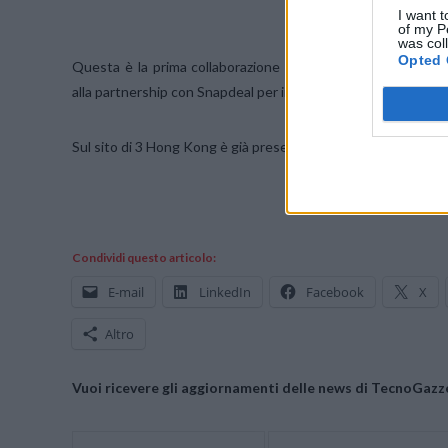
I want t
of my P
was col
Opted 
Questa è la prima
collaborazione
importante
di
Jolla
con u
alla
partnership con
Snapdeal
per iniziare
le vendite
Jolla
in I
Sul sito di 3 Hong Kong è già presente una
pagina dedicata al
Condividi questo articolo:
E-mail
LinkedIn
Facebook
X
Altro
Vuoi ricevere gli aggiornamenti delle news di TecnoGazze