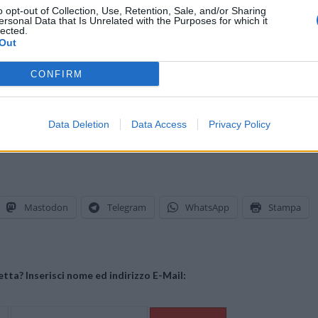
o opt-out of Collection, Use, Retention, Sale, and/or Sharing
ersonal Data that Is Unrelated with the Purposes for which it
lected.
Out
n operatore di rete
in Asia che fa seguito – nello stesso continente 
ndia
.
CONFIRM
l’offerta Jolla
.
Data Deletion
Data Access
Privacy Policy
Mastodon
Telegram
WhatsApp
Stampa
tta? Inserisci nome ed indirizzo E-Mail: