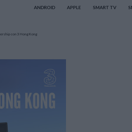
ANDROID
APPLE
SMART TV
S
tnership con 3 Hong Kong