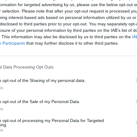
formation for targeted advertising by us, please use the below opt-out s
r selection. Please note that after your opt-out request is processed y
eing interest-based ads based on personal information utilized by us or
disclosed to third parties prior to your opt-out. You may separately opt-
ia della distribuzione di Jolla
nella giornata di ieri, è di oggi l’annuncio (su
losure of your personal information by third parties on the IAB’s list of
a sua collaborazione con
3
Hong
Kong.
. This information may also be disclosed by us to third parties on the
IA
Participants
that may further disclose it to other third parties.
i avviare
le vendite di smartphone
Jolla
già dal
12 agosto nel territori
l Data Processing Opt Outs
o opt-out of the Sharing of my personal data.
ong! Available August 12 through operator 3
In
TW4MGu7YT
o opt-out of the Sale of my Personal Data.
In
to opt-out of processing my Personal Data for Targeted
ing.
In