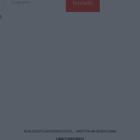
y
)
REALIZZATO DA MONDO3 S.R.L. - PARTITA IVA 06039210486