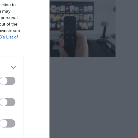
ection to
ou may
 personal
out of the
 downstream
B’s List of
o
.