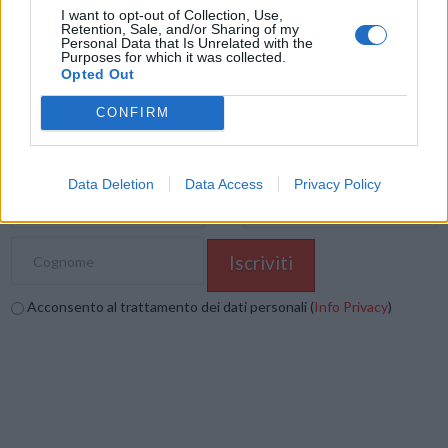
I want to opt-out of Collection, Use,
Mastodon
Telegram
WhatsApp
Retention, Sale, and/or Sharing of my
Personal Data that Is Unrelated with the
Purposes for which it was collected.
Stampa
Altro
Opted Out
Vuoi ricevere gli aggiornamenti delle news di TecnoGazzetta?
CONFIRM
Inserisci nome ed indirizzo E-Mail:
Data Deletion
Data Access
Privacy Policy
Acconsento al trattamento dei dati personali (
Info Privacy
)