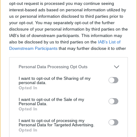
opt-out request is processed you may continue seeing
Tra i tanti beni di consumo analizzati, un posto di rilievo è occupato
interest-based ads based on personal information utilized by
dalla spesa destinata ai
tablet
:
circa 2 milioni di euro al giorno
,
us or personal information disclosed to third parties prior to
mentre la spesa annuale si attesta sugli 808 miliardi di euro.
your opt-out. You may separately opt-out of the further
disclosure of your personal information by third parties on the
L’infografica mostra, inoltre, quanto gli italiani destinano agli acquisti
IAB’s list of downstream participants. This information may
online, un mercato che in Italia è in crescita dal 2010, con un
also be disclosed by us to third parties on the
IAB’s List of
incremento a doppia cifra anno dopo anno e che, nell’anno in corso, è
Downstream Participants
that may further disclose it to other
stimato pari al 17% portando il mercato a un valore totale di 13,2
third parties.
miliardi di euro, con il numero di acquirenti online passati in tre anni
Personal Data Processing Opt Outs
da 9 a 16 milioni.
I want to opt-out of the Sharing of my
personal data.
*Netcomm eCommerce Forum 2014
Opted In
I want to opt-out of the Sale of my
CS signorsconto.it
Personal Data.
Opted In
Condividi questo articolo:
I want to opt-out of processing my
Personal Data for Targeted Advertising.
E-mail
LinkedIn
Facebook
X
Opted In