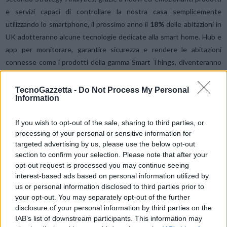
e servizi capaci di controllare la nostra casa semplicemente
utilizzando lo smartphone, il prossimo anno il
18%
delle abitazioni in
UK adotteranno alcune tecnologie dedicate alla smart home. Hub e
app per monitorare, garantire sicurezza e rendere le abitazioni
connesse come i prodotti della gamma Smart Things, diventeranno
rapidamente più popolari.
TecnoGazzetta -
Do Not Process My Personal
Information
Il boom di nuove connessioni non si può fermare alla porta di casa;
innovazioni intelligenti e connesse ad internet si sposteranno dalla
If you wish to opt-out of the sale, sharing to third parties, or
nostra abitazione alla nostra macchina, dando così vita nei prossimi
processing of your personal or sensitive information for
anni alle prime automobili autonome.
targeted advertising by us, please use the below opt-out
section to confirm your selection. Please note that after your
opt-out request is processed you may continue seeing
“
Le auto senza conducente non sono più materia di film
interest-based ads based on personal information utilized by
fantascientifici, ma promettono realmente di poter rendere più
us or personal information disclosed to third parties prior to
sicure le strade e ridurre il traffico in maniera significativa
” –
ha
your opt-out. You may separately opt-out of the further
affermato Camille Hammerer, Head of SDE’s Trend Experience
disclosure of your personal information by third parties on the
IAB’s list of downstream participants. This information may
lab
. “
Ora siamo all’inizio di questo viaggio, ma gli investimenti di