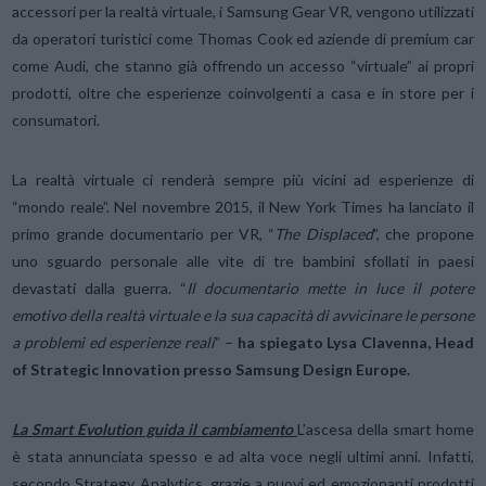
accessori per la realtà virtuale, i Samsung Gear VR, vengono utilizzati
da operatori turistici come Thomas Cook ed aziende di premium car
come Audi, che stanno già offrendo un accesso “virtuale” ai propri
prodotti, oltre che esperienze coinvolgenti a casa e in store per i
consumatori.
La realtà virtuale ci renderà sempre più vicini ad esperienze di
“mondo reale”. Nel novembre 2015, il New York Times ha lanciato il
primo grande documentario per VR, “
The Displaced
”, che propone
uno sguardo personale alle vite di tre bambini sfollati in paesi
devastati dalla guerra. “
Il documentario mette in luce il potere
emotivo della realtà virtuale e la sua capacità di avvicinare le persone
a problemi ed esperienze reali
” –
ha spiegato Lysa Clavenna, Head
of Strategic Innovation presso Samsung Design Europe.
La Smart Evolution guida il cambiamento
L’ascesa della smart home
è stata annunciata spesso e ad alta voce negli ultimi anni. Infatti,
secondo Strategy Analytics, grazie a nuovi ed emozionanti prodotti