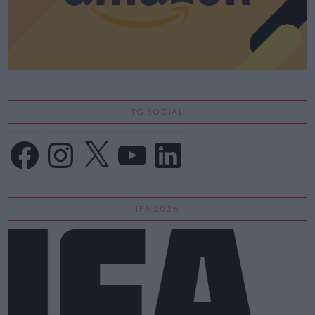
TG SOCIAL
Facebook
Instagram
X
YouTube
LinkedIn
IFA 2026