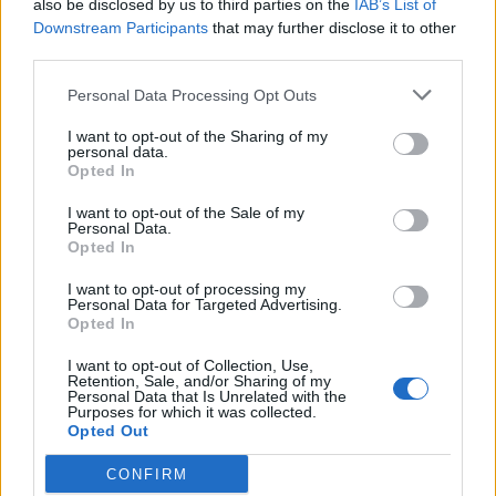
also be disclosed by us to third parties on the
IAB’s List of
grandi aziende stanno accelerando il processo. All’inizio di questo
Downstream Participants
that may further disclose it to other
mese, Samsung ha annunciato la creazione di un nuovo team
third parties.
focalizzato principalmente sull’automotive technology, che
comprende auto senza conducente così come entertainment e
Personal Data Processing Opt Outs
navigazione specifici per auto
”.
I want to opt-out of the Sharing of my
personal data.
Opted In
Grande attesa per un cambiamento guidato dalla coscienza
I
Millenials stanno chiedendo sempre di più che le aziende adeguino i
I want to opt-out of the Sale of my
Personal Data.
propri processi e prodotti alle loro opinioni ed il bisogno di creare
Opted In
un’economia guidata sempre più dalla coscienza. Samsung svilupperà
I want to opt-out of processing my
nuovi processi e tecnologie smart per aiutare le imprese a
Personal Data for Targeted Advertising.
rispondere a questo desiderio di brand maggiormente consapevoli
Opted In
dal punto di vista sociale. Attraverso idee nate in crowdsourcing ed
I want to opt-out of Collection, Use,
investimenti per finanziarle provenienti dal crowdfunding, gli sviluppi
Retention, Sale, and/or Sharing of my
Personal Data that Is Unrelated with the
di nuove tecnologie affronteranno temi come la sostenibilità e la
Purposes for which it was collected.
Opted Out
carenza di competenze ICT nel mondo del lavoro.
CONFIRM
Samsung si pone l’obiettivo di colmare la scarsità di skills ICT; finora,