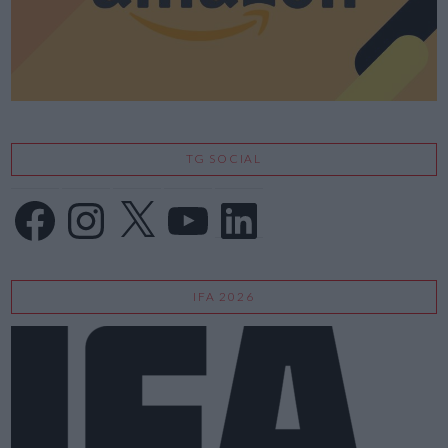
TG SOCIAL
Facebook
Instagram
X
YouTube
LinkedIn
IFA 2026