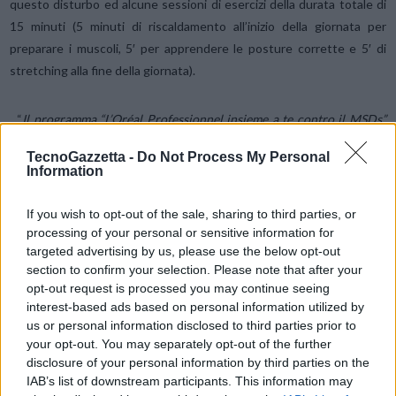
questo disturbo ed alcune sessioni di esercizi della durata totale di
15 minuti (5 minuti di riscaldamento all’inizio della giornata per
preparare i muscoli, 5′ per apprendere le posture corrette e 5′ di
stretching alla fine della giornata).
“
Il programma “L’Oréal Professionnel insieme a te contro il MSDs”
dimostra che, come partner da lunghissimo tempo dei parrucchieri,
TecnoGazzetta -
Do Not Process My Personal
siamo impegnati anche a migliorare le loro condizioni lavorative ed
Information
assicurarci che possano vivere una vita migliore. Crediamo
fermamente che l’app “15’ Coach L’Oréal Pro” possa fare la differenza
If you wish to opt-out of the sale, sharing to third parties, or
ed aiutare a contrastare la diffusione del MSDs
” ha affermato Marion
processing of your personal or sensitive information for
Brunet, International General Manager L’Oréal Professionnel.
targeted advertising by us, please use the below opt-out
section to confirm your selection. Please note that after your
opt-out request is processed you may continue seeing
“
La Global Alliance for Musculoskeletal Health si ripromette di
interest-based ads based on personal information utilized by
combattere il MSDs in tutto il mondo. Siamo molto felici della
us or personal information disclosed to third parties prior to
partnership con L’Oréal Professionnel che ci permetterà di
your opt-out. You may separately opt-out of the further
disclosure of your personal information by third parties on the
raccogliere dati utili a capire meglio il MSDs, valutare l’impatto del
IAB’s list of downstream participants. This information may
programma, migliorarlo continuamente ed anche aumentare la