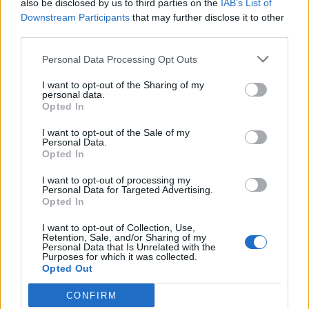
also be disclosed by us to third parties on the
IAB’s List of
conoscenza dell’MSDs
” sostiene il professor Anthony Woolf,
Downstream Participants
that may further disclose it to other
reumatologo e Presidente della Global Alliance for Musculoskeletal
third parties.
Health.
Personal Data Processing Opt Outs
Condividi questo articolo:
I want to opt-out of the Sharing of my
personal data.
Opted In
E-mail
LinkedIn
Facebook
X
I want to opt-out of the Sale of my
Mastodon
Telegram
WhatsApp
Personal Data.
Opted In
Stampa
Altro
I want to opt-out of processing my
Personal Data for Targeted Advertising.
Opted In
Vuoi ricevere gli aggiornamenti delle news di TecnoGazzetta?
Inserisci nome ed indirizzo E-Mail:
I want to opt-out of Collection, Use,
Retention, Sale, and/or Sharing of my
Personal Data that Is Unrelated with the
Purposes for which it was collected.
Opted Out
CONFIRM