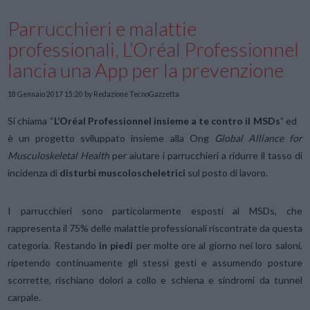
Parrucchieri e malattie
professionali, L’Oréal Professionnel
lancia una App per la prevenzione
18 Gennaio 2017 15:20
by Redazione TecnoGazzetta
Si chiama “
L’Oréal Professionnel insieme a te contro il MSDs
” ed
è un progetto sviluppato insieme alla Ong
Global Alliance for
Musculoskeletal Health
per aiutare i parrucchieri a ridurre il tasso di
incidenza di
disturbi muscoloscheletrici
sul posto di lavoro.
I parrucchieri sono particolarmente esposti al MSDs, che
rappresenta il 75% delle malattie professionali riscontrate da questa
categoria. Restando
in piedi
per molte ore al giorno nei loro saloni,
ripetendo continuamente gli stessi gesti e assumendo posture
scorrette, rischiano dolori a collo e schiena e sindromi da tunnel
carpale.