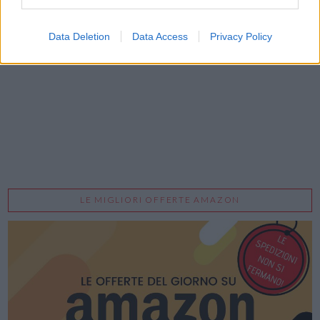
Acconsento al trattamento dei dati personali (
Info Privacy
)
Data Deletion
Data Access
Privacy Policy
LE MIGLIORI OFFERTE AMAZON