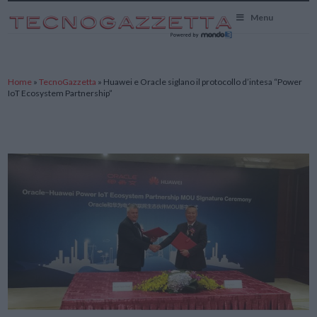
TecnoGazzetta
Menu
Home
»
TecnoGazzetta
»
Huawei e Oracle siglano il protocollo d’intesa “Power
IoT Ecosystem Partnership”