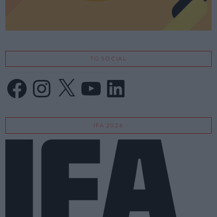
TG SOCIAL
Facebook
Instagram
X
YouTube
LinkedIn
IFA 2026