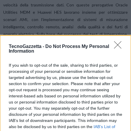
velocità della trasmissione dati. Con queste prerogative Oracle
Utilities MDM e Huawei HES lavorano insieme per ottimizzare
scenari AMI, con l’implementazione di sistemi di misurazione
intelligente, controllo remoto, analisi della qualità e dei furti di
energia elettrica. Sulla base del successo dei test di integrazione,
Huawei e Oracle hanno deciso di continuare la cooperazione che
TecnoGazzetta -
Do Not Process My Personal
potrà contribuire a rafforzare la produzione di energia globale e
Information
sfruttare la conoscenza sullo sviluppo delle utilities.
If you wish to opt-out of the sale, sharing to third parties, or
processing of your personal or sensitive information for
Cong Peijin, Managing Director di Huawei Energy Solution, ha
targeted advertising by us, please use the below opt-out
dichiarato: “Huawei è molto lieta di cooperare con Oracle in ambito
section to confirm your selection. Please note that after your
Smart Grid. Abbiamo in programma progetti importanti e intendiamo
opt-out request is processed you may continue seeing
aumentare gli investimenti strategici per sostenere un’intensa
interest-based ads based on personal information utilized by
collaborazione volta al raggiungimento di un obiettivo comune”.
us or personal information disclosed to third parties prior to
your opt-out. You may separately opt-out of the further
disclosure of your personal information by third parties on the
Stuart Shaw, Oracle Greater China Regional Senior Director Sales,
IAB’s list of downstream participants. This information may
ha affermato: “Oracle è entusiasta di lavorare con Huawei per
also be disclosed by us to third parties on the
IAB’s List of