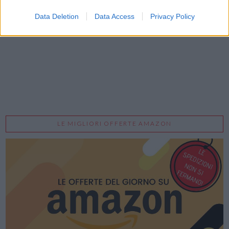
Acconsento al trattamento dei dati personali (
Info Privacy
)
Data Deletion
Data Access
Privacy Policy
LE MIGLIORI OFFERTE AMAZON