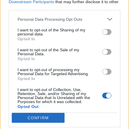
applicare la soluzione Huawei AMI nei settori di riferimento e siamo
Downstream Participants
that may further disclose it to other
third parties.
certi che la nostra collaborazione sarà vincente”.
Personal Data Processing Opt Outs
Condividi questo articolo:
I want to opt-out of the Sharing of my
E-mail
LinkedIn
Facebook
X
personal data.
Opted In
Mastodon
Telegram
WhatsApp
I want to opt-out of the Sale of my
Personal Data.
Stampa
Altro
Opted In
I want to opt-out of processing my
Vuoi ricevere gli aggiornamenti delle news di TecnoGazzetta?
Personal Data for Targeted Advertising.
Opted In
Inserisci nome ed indirizzo E-Mail:
I want to opt-out of Collection, Use,
Retention, Sale, and/or Sharing of my
Personal Data that Is Unrelated with the
Purposes for which it was collected.
Opted Out
CONFIRM