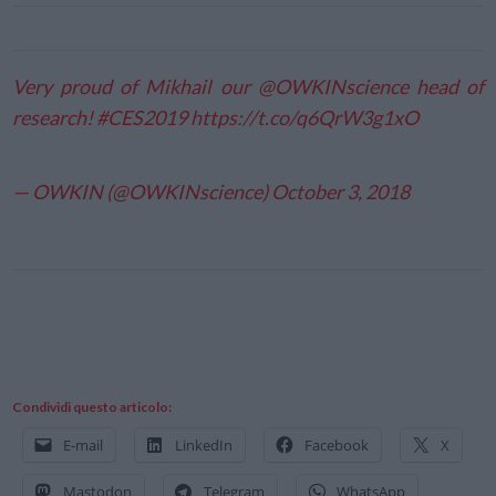
Very proud of Mikhail our
@OWKINscience
head of
research!
#CES2019
https://t.co/q6QrW3g1xO
— OWKIN (@OWKINscience)
October 3, 2018
Condividi questo articolo:
E-mail
LinkedIn
Facebook
X
Mastodon
Telegram
WhatsApp