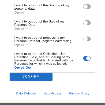
rappresentano al meglio il collegamento tra
I want to opt-out of the Sharing of my
#CESUnveiledParis
e
#MondialTech
al
#MondialAuto
personal data.
Opted In
pic.twitter.com/ACmobLSmK8
I want to opt-out of the Sale of my
Personal Data.
Opted In
— TecnoGazzetta (@tecnogazzetta)
October 3, 2018
I want to opt-out of processing my
Personal Data for Targeted Advertising.
Opted In
I want to opt-out of Collection, Use,
Retention, Sale, and/or Sharing of my
Personal Data that Is Unrelated with the
Purposes for which it was collected.
#CESUnveiledParis
continua con l’esposizione dei
Opted Out
prodotti in preview per
#Ces2019
CONFIRM
pic.twitter.com/aRWKgSvKQb
— TecnoGazzetta (@tecnogazzetta)
October 3, 2018
Data Deletion
Data Access
Privacy Policy