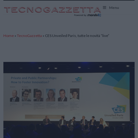
TecnoGazzetta
Menu
Home
»
TecnoGazzetta
»
CES Unveiled Paris, tutte le novità “live”