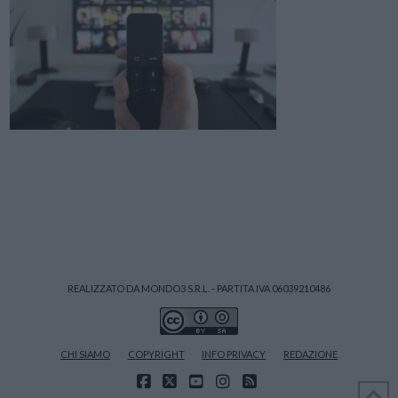
REALIZZATO DA MONDO3 S.R.L. - PARTITA IVA 06039210486
CHI SIAMO
COPYRIGHT
INFO PRIVACY
REDAZIONE
FACEBOOK
X
YOUTUBE
INSTAGRAM
RSS