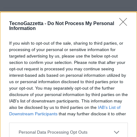
TecnoGazzetta -
Do Not Process My Personal
Information
#CESUnveiledParis
ora ci porta verso
#Ces2019
con le
novità che vedremo a Las Vegas
If you wish to opt-out of the sale, sharing to third parties, or
pic.twitter.com/OYDN2wC0II
processing of your personal or sensitive information for
targeted advertising by us, please use the below opt-out
section to confirm your selection. Please note that after your
— TecnoGazzetta (@tecnogazzetta)
October 3, 2018
opt-out request is processed you may continue seeing
interest-based ads based on personal information utilized by
us or personal information disclosed to third parties prior to
your opt-out. You may separately opt-out of the further
disclosure of your personal information by third parties on the
IAB’s list of downstream participants. This information may
also be disclosed by us to third parties on the
IAB’s List of
Domande e risposte verso
#Ces2019
??
Downstream Participants
that may further disclose it to other
third parties.
I trends sono chiari dopo le parole
@KoenigSteve
che
Personal Data Processing Opt Outs