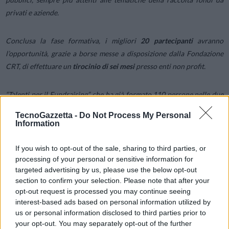
privati e aziende.
Conclusa la fase formativa, i migliori
20 partecipanti
avranno
l’opportunità, grazie a borse messe a disposizione dalla Fondazione
CRT, di effettuare un
tirocinio di sei mesi
presso enti non profit.
“Talenti per il Fundraising”, che ha già formato 110 persone nelle due
precedenti edizioni, rappresenta quindi un’opportunità sia per i
TecnoGazzetta -
Do Not Process My Personal
giovani (il 75% lavora nel settore del non profit, il 40% come
Information
fundraiser), sia per gli enti non profit, che potranno attivare o
rafforzare le proprie attività di fundraising. L’
80% dei tirocinanti
If you wish to opt-out of the sale, sharing to third parties, or
delle precedenti edizioni ha avuto un rinnovo
presso la realtà
processing of your personal or sensitive information for
targeted advertising by us, please use the below opt-out
ospitante; il restante 20% ha comunque trovato facilmente
section to confirm your selection. Please note that after your
occupazione, anche grazie alla rete di alumni.
opt-out request is processed you may continue seeing
interest-based ads based on personal information utilized by
SCHEDA: LO SCENARIO
. Secondo il
V Italy Giving Report di Vita
,
us or personal information disclosed to third parties prior to
your opt-out. You may separately opt-out of the further
sulla base degli ultimi dati fiscali disponibili (dichiarazioni dei redditi