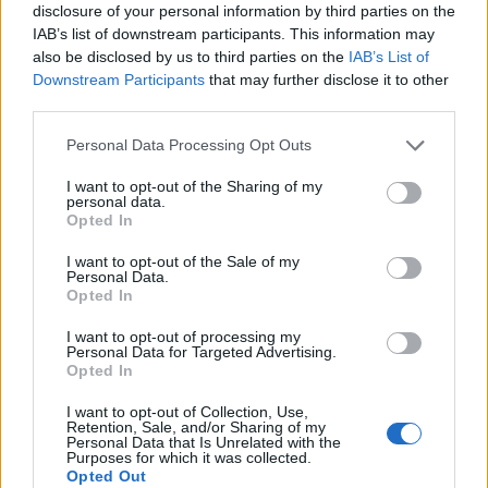
disclosure of your personal information by third parties on the
compilate nel 2018 per l’anno d’imposta 2017, definito dal Censis
IAB’s list of downstream participants. This information may
“dell’Italia del rancore”), le donazioni degli italiani hanno segnato una
also be disclosed by us to third parties on the
IAB’s List of
battuta d’arresto dopo tre anni di crescita: -0,87%. L’ammontare delle
Downstream Participants
that may further disclose it to other
donazioni fatte nel 2017 è pari a
5,320 miliardi di euro
(contro i
third parties.
5,367 miliardi del IV Italy Giving Report). I donatori sono passati dal
Personal Data Processing Opt Outs
49% al 45%, con la voce specifica dei donatori informali che scende
dal 44% al 41%.
I want to opt-out of the Sharing of my
personal data.
Opted In
Anche l’
importo donato
, secondo l’Istituto Italiano della Donazione,
I want to opt-out of the Sale of my
è diminuito sia per chi ha scelto di affidarsi solo a un’associazione
Personal Data.
Opted In
(dai 67 euro del 2018 ai 66 euro del 2019) sia per chi ha optato
esclusivamente per donazioni informali (da 35 a 29 euro in un anno).
I want to opt-out of processing my
Personal Data for Targeted Advertising.
Opted In
Nel 2019 hanno invece spopolato le
raccolte fondi su Facebook
in
occasione dei compleanni, con un miliardo raccolto nel mondo,
I want to opt-out of Collection, Use,
Retention, Sale, and/or Sharing of my
mentre è calata la raccolta degli sms solidali: nel 2018 si è fermata a
Personal Data that Is Unrelated with the
Purposes for which it was collected.
16,8 milioni di euro contro i 18,5 del 2017 e i 46 del 2016.
Opted Out