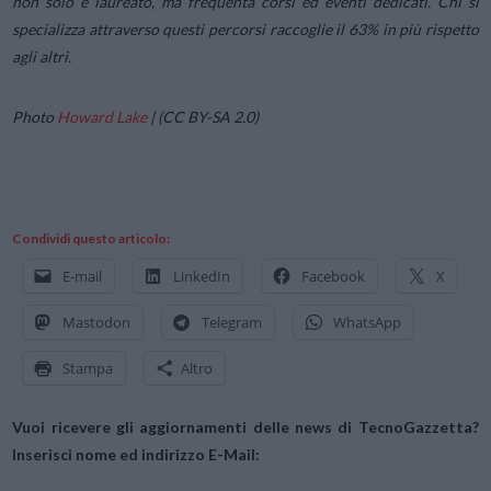
non solo è laureato, ma frequenta corsi ed eventi dedicati. Chi si
specializza attraverso questi percorsi raccoglie il 63% in più rispetto
agli altri.
Photo
Howard Lake
|
(CC BY-SA 2.0)
Condividi questo articolo:
E-mail
LinkedIn
Facebook
X
Mastodon
Telegram
WhatsApp
Stampa
Altro
Vuoi ricevere gli aggiornamenti delle news di TecnoGazzetta?
Inserisci nome ed indirizzo E-Mail: