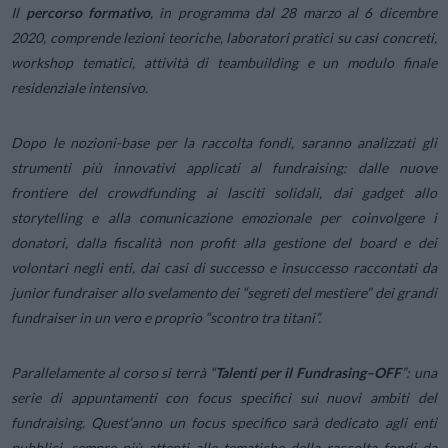
Il
percorso formativo
, in programma dal 28 marzo al 6 dicembre
2020, comprende lezioni teoriche, laboratori pratici su casi concreti,
workshop tematici, attività di teambuilding e un modulo finale
residenziale intensivo.
Dopo le nozioni-base per la raccolta fondi, saranno analizzati gli
strumenti più innovativi applicati al fundraising: dalle nuove
frontiere del crowdfunding ai lasciti solidali, dai gadget allo
storytelling e alla comunicazione emozionale per coinvolgere i
donatori, dalla fiscalità non profit alla gestione del board e dei
volontari negli enti, dai casi di successo e insuccesso raccontati da
junior fundraiser allo svelamento dei “segreti del mestiere” dei grandi
fundraiser in un vero e proprio “scontro tra titani”.
Parallelamente al corso si terrà “
Talenti per il Fundrasing–OFF
”: una
serie di appuntamenti con focus specifici sui nuovi ambiti del
fundraising. Quest’anno un focus specifico sarà dedicato agli enti
pubblici, sempre più attenti alle tematiche della raccolta fondi da