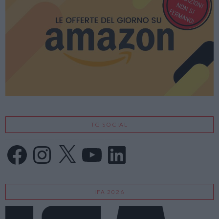
TG SOCIAL
Facebook
Instagram
X
YouTube
LinkedIn
IFA 2026