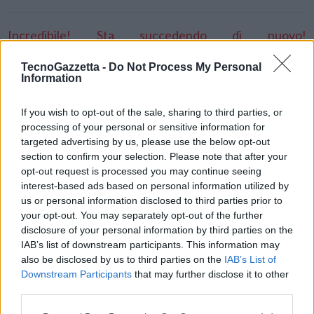
Incredibile! Sta succedendo di nuovo!
#GmailDown
https://t.co/0t8vPsni7R
TecnoGazzetta -
Do Not Process My Personal
pic.twitter.com/OoBigisELM
Information
If you wish to opt-out of the sale, sharing to third parties, or
— italysmart (@italysmart_)
December 15, 2020
processing of your personal or sensitive information for
targeted advertising by us, please use the below opt-out
section to confirm your selection. Please note that after your
opt-out request is processed you may continue seeing
interest-based ads based on personal information utilized by
us or personal information disclosed to third parties prior to
your opt-out. You may separately opt-out of the further
disclosure of your personal information by third parties on the
IAB’s list of downstream participants. This information may
also be disclosed by us to third parties on the
IAB’s List of
Downstream Participants
that may further disclose it to other
Condividi questo articolo:
third parties.
E-mail
LinkedIn
Facebook
X