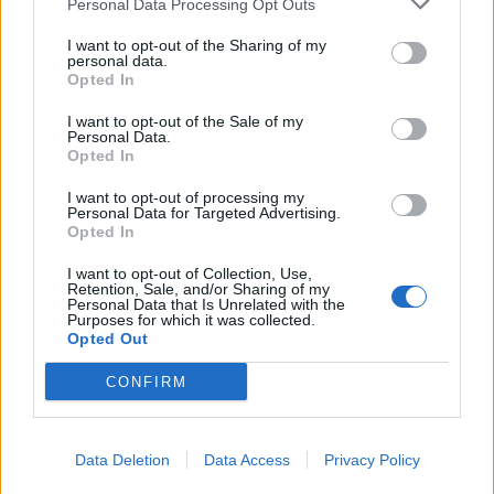
Personal Data Processing Opt Outs
Mastodon
Telegram
WhatsApp
I want to opt-out of the Sharing of my
personal data.
Opted In
Stampa
Altro
I want to opt-out of the Sale of my
Personal Data.
Vuoi ricevere gli aggiornamenti delle news di TecnoGazzetta?
Opted In
Inserisci nome ed indirizzo E-Mail:
I want to opt-out of processing my
Personal Data for Targeted Advertising.
Opted In
I want to opt-out of Collection, Use,
Retention, Sale, and/or Sharing of my
Personal Data that Is Unrelated with the
Purposes for which it was collected.
Opted Out
Acconsento al trattamento dei dati personali (
Info Privacy
)
CONFIRM
Data Deletion
Data Access
Privacy Policy