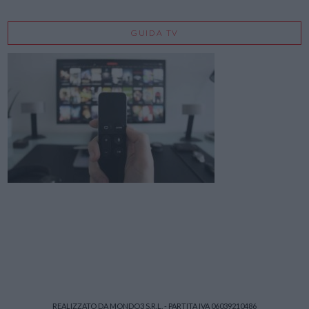
GUIDA TV
REALIZZATO DA MONDO3 S.R.L. - PARTITA IVA 06039210486