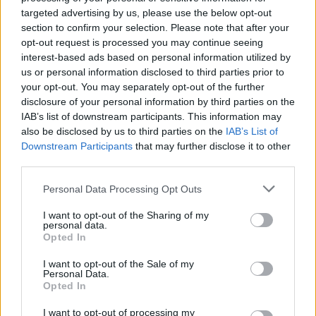
targeted advertising by us, please use the below opt-out
Condividi questo articolo:
section to confirm your selection. Please note that after your
opt-out request is processed you may continue seeing
E-mail
LinkedIn
Facebook
X
interest-based ads based on personal information utilized by
us or personal information disclosed to third parties prior to
Mastodon
Telegram
WhatsApp
your opt-out. You may separately opt-out of the further
disclosure of your personal information by third parties on the
Stampa
Altro
IAB’s list of downstream participants. This information may
also be disclosed by us to third parties on the
IAB’s List of
Downstream Participants
that may further disclose it to other
Vuoi ricevere gli aggiornamenti delle news di TecnoGazzetta?
third parties.
Inserisci nome ed indirizzo E-Mail:
Personal Data Processing Opt Outs
I want to opt-out of the Sharing of my
personal data.
Opted In
I want to opt-out of the Sale of my
Personal Data.
Acconsento al trattamento dei dati personali (
Info Privacy
)
Opted In
I want to opt-out of processing my