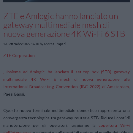
ZTE e Amlogic hanno lanciato un
gateway multimediale mesh di
nuova generazione 4K Wi-Fi 6 STB
13 Settembre 2022 16:40
by Andrea Trapani
ZTE Corporation
, insieme ad Amlogic, ha lanciato il set-top box (STB) gateway
multimediale 4K Wi-Fi 6 mesh di nuova generazione alla
International Broadcasting Convention (IBC 2022) di Amsterdam
,
Paesi Bassi.
Questo nuovo terminale multimediale domestico rappresenta una
convergenza tecnologica tra gateway, router e STB. Riduce i costi di
manutenzione per gli operatori, raggiunge la
copertura Wi-Fi
dell’intera casa
e consente agli utenti di godere al meglio dei video