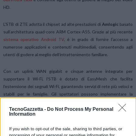
HD.
L’STB di ZTE adotta il chipset ad alte prestazioni di
Amlogic
basato
sull’architettura quad-core ARM Cortex-A55. Grazie al più recente
sistema operativo Android TV
, è in grado di fornire l’accesso a
numerose applicazioni e contenuti multimediali, consentendo agli
utenti di godere al meglio dell’intrattenimento familiare.
Con un uplink WAN gigabit e cinque antenne integrate per
supportare il Wi-Fi, l’STB è dotato di EasyMesh che facilita
l’estensione dei segnali Wi-Fi, garantendo servizi di rete più veloci e
stabili per le famiglie. Gli spettatori possono implementare la
commutazione Wi-Fi ovunque e in qualsiasi momento e godere di
un’esperienza di visione video HD fluida.
TecnoGazzetta -
Do Not Process My Personal
Information
If you wish to opt-out of the sale, sharing to third parties, or
processing of your personal or sensitive information for