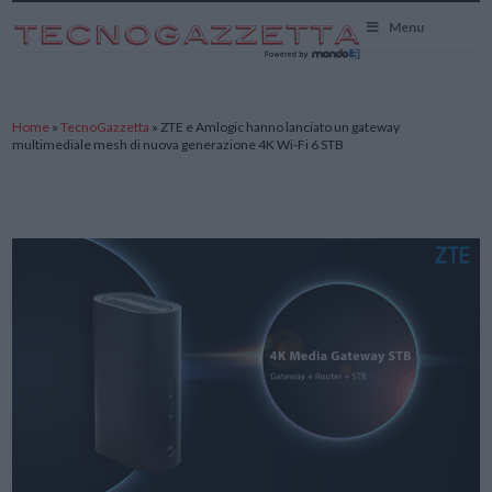
TecnoGazzetta
Menu
Home
»
TecnoGazzetta
»
ZTE e Amlogic hanno lanciato un gateway
multimediale mesh di nuova generazione 4K Wi-Fi 6 STB