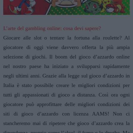
L’arte del gambling online: cosa devi sapere?
Giocare alle slot o tentare la fortuna alla roulette? Al
giocatore di oggi viene davvero offerta la più ampia
selezione di giochi. Il boom del gioco d’azzardo online
nel nostro paese ha iniziato a svilupparsi rapidamente
negli ultimi anni. Grazie alla legge sul gioco d’azzardo in
Italia è stato possibile creare le migliori condizioni per
tutti gli appassionati di gioco a distanza. Così ora ogni
giocatore può approfittare delle migliori condizioni dei
siti di gioco d’azzardo con licenza AAMS!
Non ci
stancheremo mai di ripetere che gioco d’azzardo crea la
dipendenza, proprio come l’alcol, il fumo o le droghe. Ma