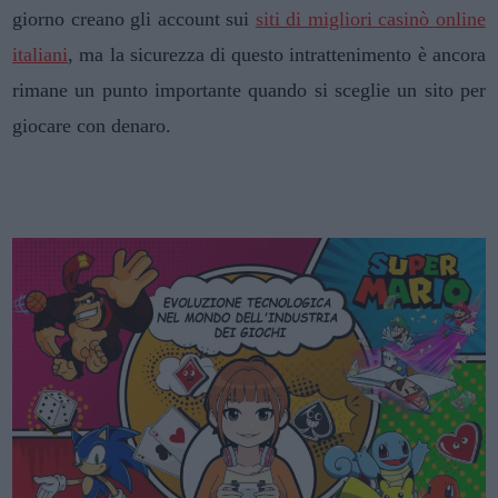
giorno creano gli account sui
siti di migliori casinò online
italiani
, ma la sicurezza di questo intrattenimento è ancora
rimane un punto importante quando si sceglie un sito per
giocare con denaro.