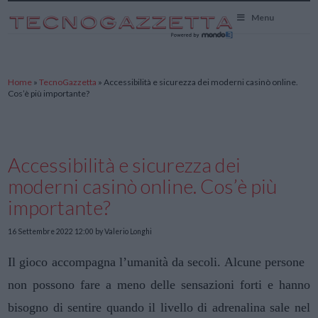
TecnoGazzetta
Menu
Home
»
TecnoGazzetta
»
Accessibilità e sicurezza dei moderni casinò online.
Cos’è più importante?
Accessibilità e sicurezza dei
moderni casinò online. Cos’è più
importante?
16 Settembre 2022 12:00
by Valerio Longhi
Il gioco accompagna l’umanità da secoli. Alcune persone
non possono fare a meno delle sensazioni forti e hanno
bisogno di sentire quando il livello di adrenalina sale nel