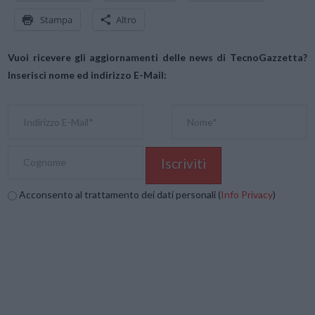
Stampa
Altro
Vuoi ricevere gli aggiornamenti delle news di TecnoGazzetta?
Inserisci nome ed indirizzo E-Mail:
Acconsento al trattamento dei dati personali (
Info Privacy
)