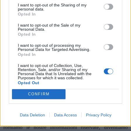
I want to opt-out of the Sharing of my
gusti, offrendo i migliori giochi. Inoltre, l’intelligenza
personal data.
Opted In
artificiale funziona per il gioco responsabile: se trascorri
I want to opt-out of the Sale of my
più tempo al casinò del solito, la piattaforma ti avviserà.
Personal Data.
Opted In
Questa tecnologia tiene traccia anche di bot e intrusi,
rendendo il sito inaccessibile ai truffatori.
I want to opt-out of processing my
Personal Data for Targeted Advertising.
Opted In
Come verificare se un casinò online ha un buon livello di
I want to opt-out of Collection, Use,
Retention, Sale, and/or Sharing of my
sicurezza informatica
Personal Data that Is Unrelated with the
Purposes for which it was collected.
Nonostante il fatto che il gioco d’azzardo online si stia
Opted Out
sviluppando a passi da gigante, le persone sono ancora
CONFIRM
scettiche sul fare il primo passo verso il gioco d’azzardo
online. Ci sono vari motivi per cui dovremmo fare
Data Deletion
Data Access
Privacy Policy
attenzione quando giochiamo online. Non appena
forniamo le nostre informazioni riservate, diventiamo