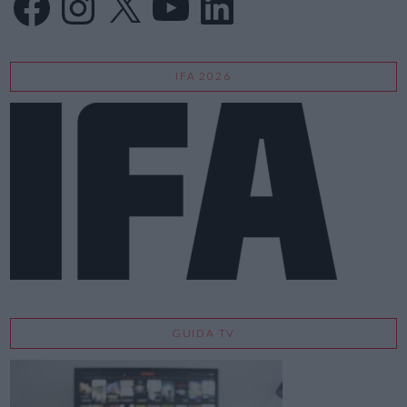
IFA 2026
GUIDA TV