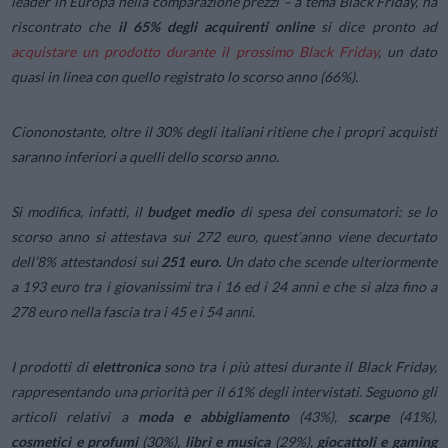
leader in Europa nella comparazione prezzi – a tema
Black
Friday
, ha
riscontrato che
il 65% degli acquirenti online
si dice pronto ad
acquistare un prodotto durante il prossimo
Black
Friday
, un dato
quasi in linea con quello registrato lo scorso anno (66%).
Ciononostante, oltre il 30% degli italiani ritiene che i propri acquisti
saranno inferiori a quelli dello scorso anno.
Si modifica, infatti, il
budget medio
di spesa dei consumatori: se lo
scorso anno si attestava sui 272 euro, quest’anno viene decurtato
dell’8% attestandosi sui
251 euro
.
Un dato che scende ulteriormente
a 193 euro tra i giovanissimi tra i 16 ed i 24 anni e che si alza fino a
278 euro nella fascia tra i 45 e i 54 anni.
I prodotti di
elettronica
sono tra i più attesi durante il
Black
Friday
,
rappresentando una priorità per il 61% degli intervistati. Seguono gli
articoli relativi a
moda e abbigliamento
(43%),
scarpe
(41%),
cosmetici e profumi
(30%),
libri e musica
(29%),
giocattoli e gaming