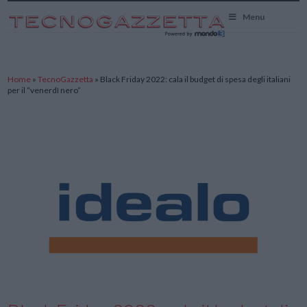
TecnoGazzetta
Menu
Home
»
TecnoGazzetta
»
Black Friday 2022: cala il budget di spesa degli italiani
per il “venerdì nero”