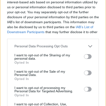
interest-based ads based on personal information utilized by
regali di Natale risparmiando: oltre l’89% del campione sta
us or personal information disclosed to third parties prior to
pianificando di acquistare sicuramente o probabilmente dei regali di
your opt-out. You may separately opt-out of the further
Natale durante questo periodo per poter godere di sconti e
disclosure of your personal information by third parties on the
IAB’s list of downstream participants. This information may
occasioni.
also be disclosed by us to third parties on the
IAB’s List of
Downstream Participants
that may further disclose it to other
Eppure, una disillusione di fondo aleggia tra i consumatori italiani,
third parties.
secondo oltre il 30% di loro, infatti, quest’anno ci saranno non solo
Personal Data Processing Opt Outs
meno sconti ma anche meno offerte, mentre il 37% di loro pensa che
quest’anno a fare acquisti saranno molte meno persone.
I want to opt-out of the Sharing of my
personal data.
Opted In
Stando ai dati dello scorso anno, meno della metà dei consumatori
I want to opt-out of the Sale of my
italiani (il 44%) ha dichiarato di aver acquistato un prodotto online
Personal Data.
durante il
Black
Friday
2021 e la fascia di età più coinvolta è stata
Opted In
quella tra i 25 e i 34 anni (49%).
I want to opt-out of processing my
Personal Data for Targeted Advertising.
Opted In
Per arrivare preparati all’evento,
Antonio Pilello – responsabile della
comunicazione di idealo per l’Italia
– ha voluto dispensare alcuni
I want to opt-out of Collection, Use,