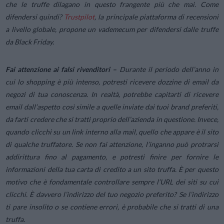
che le truffe dilagano in questo frangente più che mai. Come
difendersi quindi?
Trustpilot
, la principale piattaforma di recensioni
a livello globale, propone un vademecum per difendersi dalle truffe
da
Black
Friday
.
Fai attenzione ai falsi rivenditori –
Durante il periodo dell’anno in
cui lo shopping è più intenso, potresti ricevere dozzine di
email da
negozi di tua conoscenza. In realtà, potrebbe capitarti di ricevere
email dall’aspetto così simile a quelle inviate dai tuoi brand preferiti,
da
farti credere che si tratti proprio
dell’azienda in questione. Invece,
quando clicchi su un link interno alla mail,
quello che appare è il sito
di qualche truffatore.
Se non fai attenzione, l’inganno può protrarsi
addirittura fino al pagamento, e potresti finire per fornire le
informazioni della tua carta di credito a un sito truffa. È per questo
motivo che è fondamentale controllare sempre l’URL dei siti su cui
clicchi. È davvero l’indirizzo del tuo negozio preferito? Se l’indirizzo
ti pare insolito o se contiene errori, è probabile che si tratti di una
truffa.