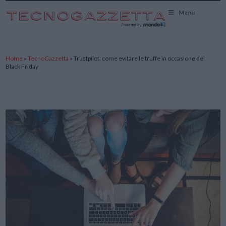
TecnoGazzetta
Menu
Home
»
TecnoGazzetta
»
Trustpilot: come evitare le truffe in occasione del
Black Friday