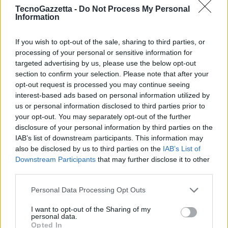
consumatori hanno condiviso la propria esperienza.
TecnoGazzetta -
Do Not Process My Personal
Information
If you wish to opt-out of the sale, sharing to third parties, or
processing of your personal or sensitive information for
targeted advertising by us, please use the below opt-out
section to confirm your selection. Please note that after your
opt-out request is processed you may continue seeing
interest-based ads based on personal information utilized by
us or personal information disclosed to third parties prior to
your opt-out. You may separately opt-out of the further
disclosure of your personal information by third parties on the
IAB’s list of downstream participants. This information may
also be disclosed by us to third parties on the
IAB’s List of
Downstream Participants
that may further disclose it to other
Fai attenzione alle richieste di pagamento insolite –
La Federal Trade
third parties.
Commission (FTC) riporta che 2,8 milioni di consumatori hanno
Personal Data Processing Opt Outs
perso
quasi 6 miliardi di dollari l’anno scorso a causa di frodi. Le
richieste di pagamento tramite bonifico bancario o criptovaluta
I want to opt-out of the Sharing of my
personal data.
potrebbero rivelarsi delle truffe, a
parere dell’FBI. Fai anche
Opted In