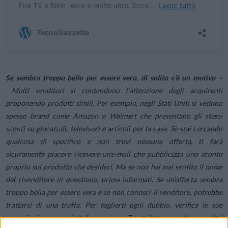
Se sembra troppo bello per essere vero, di solito c’è un motivo –
Molti venditori si contendono l’attenzione degli acquirenti
proponendo prodotti simili. Per
esempio, negli Stati Uniti si vedono
spesso brand come Amazon e Walmart che
presentano gli stessi
sconti su giocattoli, televisori e articoli per la casa.
Se stai cercando
qualcosa di specifico e non trovi nessuna offerta, ti farà
sicuramente
piacere ricevere un’e-mail che pubblicizza uno sconto
proprio sul prodotto che desideri.
Ma se non hai mai sentito il nome
del rivenditore in questione, prima informati. Se un’offerta sembra
troppo bella per essere vera e se non conosci il venditore,
potrebbe
trattarsi di una truffa. Per toglierti ogni dubbio, verifica le sue
recensioni su una piattaforma come Trustpilot per vedere se altri