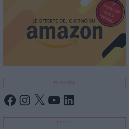
TG SOCIAL
Facebook
Instagram
X
YouTube
LinkedIn
IFA 2026