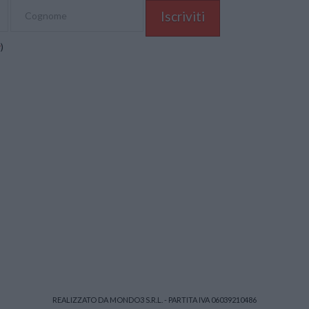
y
)
REALIZZATO DA MONDO3 S.R.L. - PARTITA IVA 06039210486