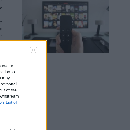
e
e
a
l
,
a
e
sonal or
ection to
è
ou may
i
 personal
out of the
a
 downstream
i
B’s List of
e
e