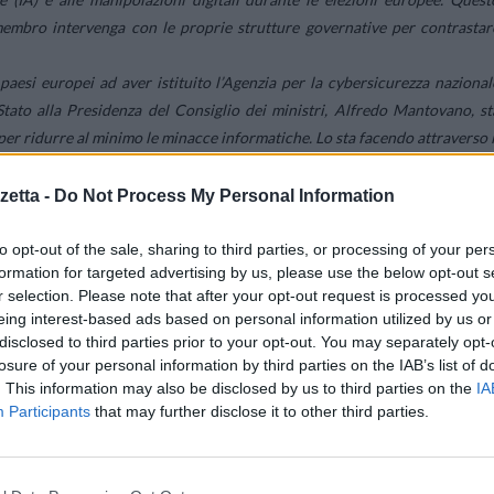
membro intervenga con le proprie strutture governative per contrastar
 paesi europei ad aver istituito l’Agenzia per la cybersicurezza nazional
Stato alla Presidenza del Consiglio dei ministri, Alfredo Mantovano, st
er ridurre al minimo le minacce informatiche. Lo sta facendo attraverso i
sicurezza della Repubblica composto dai ministeri degli affari esteri
 delle finanze, dello sviluppo economico, dell’ambiente e della sicurezz
etta -
Do Not Process My Personal Information
sicurezza nazionale (ACN) anche della collaborazione di tutte le struttur
dei dati, l’Agid, Sogei, etc.
to opt-out of the sale, sharing to third parties, or processing of your per
formation for targeted advertising by us, please use the below opt-out s
di sicurezza informatica e sull’integrità delle informazioni che circolano 
r selection. Please note that after your opt-out request is processed y
polazioni durante le elezioni europee. Grazie a questo impegno, l’Italia s
eing interest-based ads based on personal information utilized by us or
 della sicurezza informatica a livello europeo.
disclosed to third parties prior to your opt-out. You may separately opt-
n riguarda solo la pubblica amministrazione e il settore sanitario, m
losure of your personal information by third parties on the IAB’s list of
informazioni e la prevenzione di attacchi informatici sono responsabilità d
. This information may also be disclosed by us to third parties on the
IA
Participants
that may further disclose it to other third parties.
 associati all’intelligenza artificale e alle manipolazioni digitali nell
mentale che ogni stato membro agisca con le proprie strutture governativ