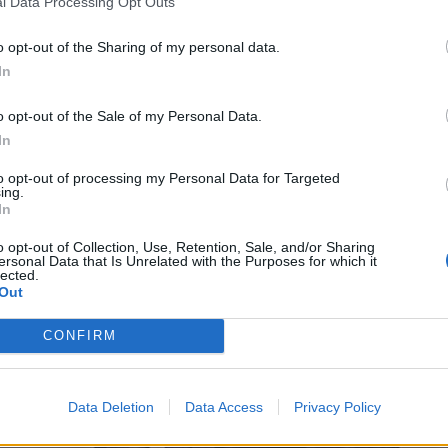
do per il suo impegno nella sicurezza informatica, grazie all’azione de
l Data Processing Opt Outs
 informatica presenti nel paese. Questo lavoro di intelligence contribuir
o opt-out of the Sharing of my personal data.
integrità delle informazioni delle pubbliche amministrazioni anche durant
In
o opt-out of the Sale of my Personal Data.
In
to opt-out of processing my Personal Data for Targeted
ing.
In
o opt-out of Collection, Use, Retention, Sale, and/or Sharing
ersonal Data that Is Unrelated with the Purposes for which it
lected.
Out
CONFIRM
Data Deletion
Data Access
Privacy Policy