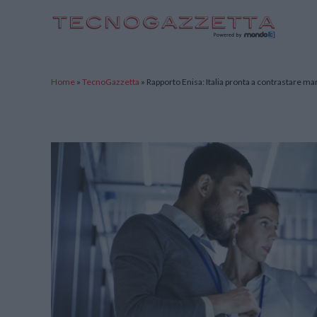
TecnoGazzetta
Home
»
TecnoGazzetta
»
Rapporto Enisa: Italia pronta a contrastare ma