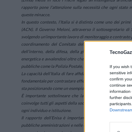
rapporto pone l’attenzione sulla necessità che ogni stato 
queste minacce.
In questo contesto, l’Italia si è distinta come uno dei primi
(ACN). Il Governo Meloni, attraverso il sottosegretario di 
svolgendo un’importante lavoro di monitoraggio e contrasto p
coordinamento del Comitato dell’Autorità delegata per la 
dell’interno, della difesa, della giustizia, dell’economia e
TecnoGazz
energetica e avvalendosi oltre che dall’Agenzia per la cyber
pubbliche come la Polizia Postale, il Garante per la protezione 
If you wish 
sensitive in
La capacità dell’Italia di fare affidamento su infrastrutture 
confirm you
fondamentale per contrastare efficacemente le potenziali mani
continue se
sta posizionando come un esempio di buone pratiche nel campo
information 
È importante sottolineare che la sicurezza informatica no
further disc
coinvolge tutti gli aspetti della società. La protezione delle 
participants
Downstream 
ogni individuo e istituzione.
Il rapporto dell’Enisa è importante perché evidenzia i rischi
pubbliche amministrazioni e nelle elezioni europee. È fonda