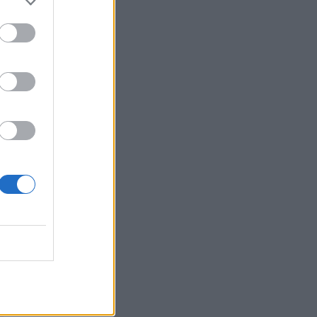
l
à
e