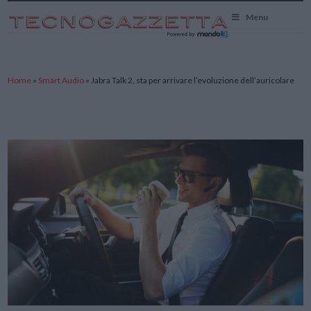
TecnoGazzetta
Menu
Home
»
Smart Audio
»
Jabra Talk 2, sta per arrivare l’evoluzione dell’auricolare