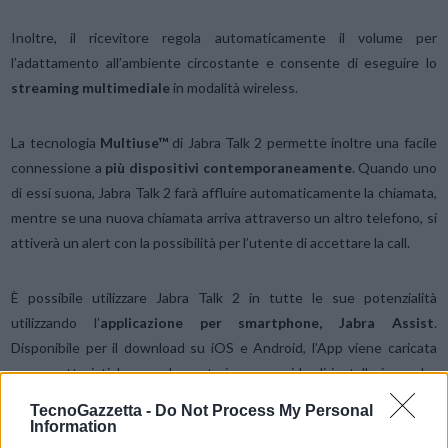
Inoltre, il ricevitore regola automaticamente il volume per
l’adattamento all’ambiente circostante e consente di eseguire lo
streaming multimediale
in modalità wireless.
La tecnologia
Multiuse™
di Jabra Talk 2 permette inoltre una facile
connessione a
più dispositivi contemporaneamente
. Quando uno
di essi suona, Jabra Talk 2 farà affluire automaticamente la chiamata,
mentre se una nuova chiamata arriva attraverso un altro telefono, si
attiverà un alert con la possibilità per l’utente di accettare la call.
È possibile utilizzare Jabra Talk 2 in tutte le sue potenzialità
utilizzando l’
applicazione per smartphone, Jabra Assist
.
Disponibile per il download su iOS e Android, l’App viene caricata
con caratteristiche supplementari e una guida di installazione che
offre istruzioni step-by-step per la procedura di accoppiamento.
TecnoGazzetta -
Do Not Process My Personal
Consente inoltre di tenere traccia del rimanente tempo di
Information
conversazione fornendo un utile indicatore visivo.