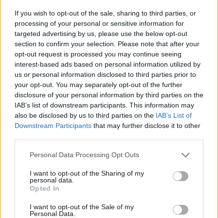
If you wish to opt-out of the sale, sharing to third parties, or
processing of your personal or sensitive information for
Utilizzare l’applicazione significa anche non perdere mai più
targeted advertising by us, please use the below opt-out
l’auricolare. Con
Find My Jabra
ogni volta che l’auricolare viene
section to confirm your selection. Please note that after your
utilizzato, la sua posizione è “taggata”. Quindi, in caso di
opt-out request is processed you may continue seeing
smarrimento, è possibile utilizzare la mappa visibile sul proprio
interest-based ads based on personal information utilized by
us or personal information disclosed to third parties prior to
smartphone per individuarlo in modo rapido. Si può perfino attivare
your opt-out. You may separately opt-out of the further
un suono per rendere la ricerca ancora più facile.
disclosure of your personal information by third parties on the
IAB’s list of downstream participants. This information may
Caratteristiche e specifiche tecniche
also be disclosed by us to third parties on the
IAB’s List of
Downstream Participants
that may further disclose it to other
third parties.
Versione
Personal Data Processing Opt Outs
I want to opt-out of the Sharing of my
personal data.
Opted In
I want to opt-out of the Sale of my
Personal Data.