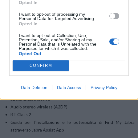
Opted In
I want to opt-out of processing my
Personal Data for Targeted Advertising.
Opted In
I want to opt-out of Collection, Use,
Bluetooth® 4.0
Retention, Sale, and/or Sharing of my
Personal Data that Is Unrelated with the
HD Voice per conversazioni più chiare
Purposes for which it was collected.
Indossabilità sicura e confortevole, con cuscinetti auricolari in
Opted Out
ear gel
CONFIRM
Fino a nove ore di durata della batteria e nove giorni di standby
Guida vocale
Accesso a Siri® e Google Now ™
Data Deletion
Data Access
Privacy Policy
Utilizzo intuitivo con pulsante on/off e simboli specifici
batteria/Bluetooth®
Audio stereo wireless (A2DP)
BT Class 2
Guida per l’installazione e le potenzialità di Find My Jabra
attraverso Jabra Assist App