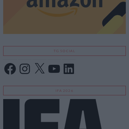
TG SOCIAL
Facebook
Instagram
X
YouTube
LinkedIn
IFA 2026