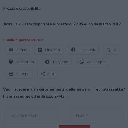
Prezzo e disponibilità
Jabra Talk 2 sarà disponibile al prezzo di
29.99 euro
da
marzo 2017
.
Condividi questo articolo:
E-mail
LinkedIn
Facebook
X
Mastodon
Telegram
WhatsApp
Stampa
Altro
Vuoi ricevere gli aggiornamenti delle news di TecnoGazzetta?
Inserisci nome ed indirizzo E-Mail: