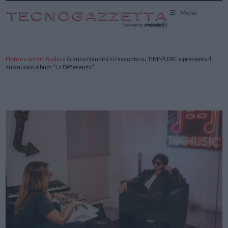
TecnoGazzetta
Menu
Home
»
Smart Audio
»
Gianna Nannini si racconta su TIMMUSIC e presenta il
suo nuovo album “La Differenza”