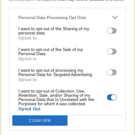
third parties.
Personal Data Processing Opt Outs
Condividi questo articolo:
I want to opt-out of the Sharing of my
E-mail
LinkedIn
Facebook
X
personal data.
Opted In
Mastodon
Telegram
WhatsApp
I want to opt-out of the Sale of my
Personal Data.
Stampa
Altro
Opted In
I want to opt-out of processing my
Vuoi ricevere gli aggiornamenti delle news di TecnoGazzetta?
Personal Data for Targeted Advertising.
Inserisci nome ed indirizzo E-Mail:
Opted In
I want to opt-out of Collection, Use,
Retention, Sale, and/or Sharing of my
Personal Data that Is Unrelated with the
Purposes for which it was collected.
Opted Out
CONFIRM
Acconsento al trattamento dei dati personali (
Info Privacy
)