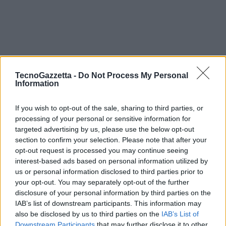
TecnoGazzetta -
Do Not Process My Personal
Information
Nell’intervista Gianna Nannini racconta i brani che compongono il
If you wish to opt-out of the sale, sharing to third parties, or
nuovo album tra cui il singolo “La differenza” canzone che fa
processing of your personal or sensitive information for
targeted advertising by us, please use the below opt-out
riflettere sull’amore e sul coraggio di vivere un sentimento.
section to confirm your selection. Please note that after your
opt-out request is processed you may continue seeing
“
La differenza è eliminare tutte le etichette. Con questo disco che mi
interest-based ads based on personal information utilized by
rappresenta completamente, ho ritrovato la musica afro americana”
us or personal information disclosed to third parties prior to
your opt-out. You may separately opt-out of the further
dice la rocker senese.
disclosure of your personal information by third parties on the
IAB’s list of downstream participants. This information may
L’AlbumStory sarà disponibile anche su
TIMVISION
, la tv on demand
also be disclosed by us to third parties on the
IAB’s List of
di TIM.
Downstream Participants
that may further disclose it to other