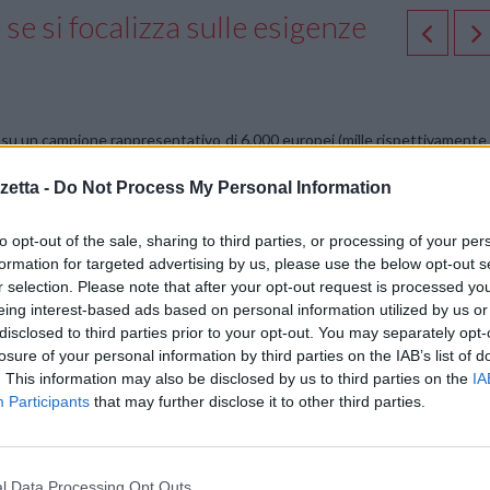
e si focalizza sulle esigenze
su un campione rappresentativo di 6.000 europei (mille rispettivamente
emesse per lo sviluppo del mercato della domotica sono tutt’altro ch
etta -
Do Not Process My Personal Information
i comunicato di trovare tediose le faccende domestiche che richiedono pi
etitivi come accendere o spegnere la luce o il riscaldamento, sia attivit
to opt-out of the sale, sharing to third parties, or processing of your per
cchi alla posta.
Compiti che infastidiscono addirittura il 78% degl
formation for targeted advertising by us, please use the below opt-out s
zioni domotiche adeguate i produttori avrebbero quindi la possibilità d
r selection. Please note that after your opt-out request is processed y
che due terzi (63%) dei partecipanti allo studio hanno confermato di no
eing interest-based ads based on personal information utilized by us or
vi li aiutino nella quotidianità.
disclosed to third parties prior to your opt-out. You may separately opt-
losure of your personal information by third parties on the IAB’s list of
. This information may also be disclosed by us to third parties on the
IA
stico smart
Participants
that may further disclose it to other third parties.
i intervistati ha indicato di non avvalersi di alcun dispositivo domotico
ercato non soddisfano le esigenze effettive dei consumatori o risultan
 europei intende acquistare un articolo smart nei prossimi dodici mesi, si
l Data Processing Opt Outs