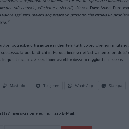
onsumatori si aspettano una domotica foriera di esperienze positive, ch
estica più comoda, efficiente e sicura”
, afferma Dave Ward, Europea
o valore aggiunto, ovvero acquistare un prodotto che risolva un problem
ria. ”
uttori potrebbero tramutare in clientela tutti coloro che non rifiutano 
ro successo, la quota di chi in Europa impiega effettivamente prodotti 
i. In questo caso, la Smart Home avrebbe davvero raggiunto le masse.
Mastodon
Telegram
WhatsApp
Stampa
tta? Inserisci nome ed indirizzo E-Mail: