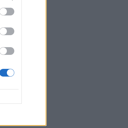
.
e
a
,
n
i
i
r
e
a