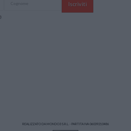
y
)
REALIZZATO DA MONDO3 S.R.L. - PARTITA IVA 06039210486