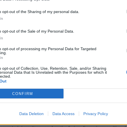
a quota di chi desidera acquistarne uno aggiuntivo sale addirittura al 68%
olto esperienze con la domotica ne riconoscano il valore aggiunto e n
o opt-out of the Sharing of my personal data.
In
o opt-out of the Sale of my Personal Data.
In
ei intervistati si avvale prevalentemente di app per smartphone. Tuttavi
 vocali (28%). „L’uso di comandi vocali é il futuro“, afferma Ulrich Grote
to opt-out of processing my Personal Data for Targeted
ing.
 molti fruitori della domotica é assicurarsi la massima comodità attraverso u
In
le singole componenti si lascino combinare tra loro superando i limiti post
un livello di costo adeguato al mercato di massa. “Il tempo delle soluzion
o opt-out of Collection, Use, Retention, Sale, and/or Sharing
ersonal Data that Is Unrelated with the Purposes for which it
ferma Grote.
lected.
Out
esso avviso: „
La domotica deve essere aperta e facilmente fruibile pe
CONFIRM
r questo motivo ci concentriamo da sempre sul nostro sistema aperto 
ni.
Data Deletion
Data Access
Privacy Policy
ogia, nel settore della domotica l’accento si sta spostando su ciò di cui h