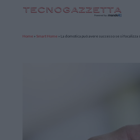
TecnoGazzetta
Home
»
Smart Home
»
La domotica può avere successo se si focalizza s