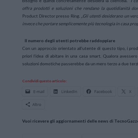
bisogno e quindi concretamente desidera la clientela.
“I c
offra prodotti e soluzioni che rendano la quotidianità dom
Product Director presso Ring.
„Gli utenti desiderano un ver
invece che portare semplicemente più tecnologia in casa prop
Il numero degli utenti potrebbe raddoppiare
Con un approccio orientato all’utente di questo tipo, i prod
priori l’idea di abitare in una casa smart. Qualora avesse
soluzioni domotiche passerebbe da un mero terzo a due terz
Condividi questo articolo:
E-mail
LinkedIn
Facebook
X
Altro
Vuoi ricevere gli aggiornamenti delle news di TecnoGazze