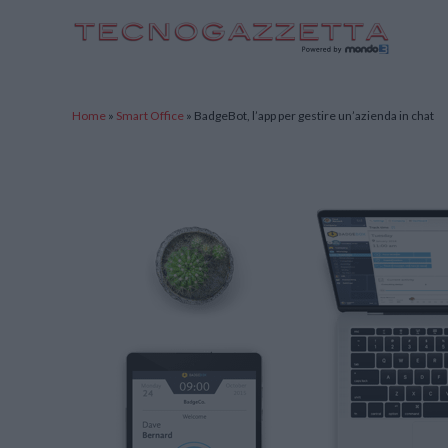
TecnoGazzetta
Home
»
Smart Office
»
BadgeBot, l’app per gestire un’azienda in chat