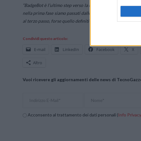
“BadgeBot è l’ultimo step verso la massima semplificazione de
nella prima fase siamo passati dalle scartoffie ai software gest
al terzo passo, forse quello definitivo: l’Intelligenza Artificiale
Condividi questo articolo:
E-mail
LinkedIn
Facebook
X
Altro
Vuoi ricevere gli aggiornamenti delle news di TecnoGazze
Acconsento al trattamento dei dati personali (
Info Privac