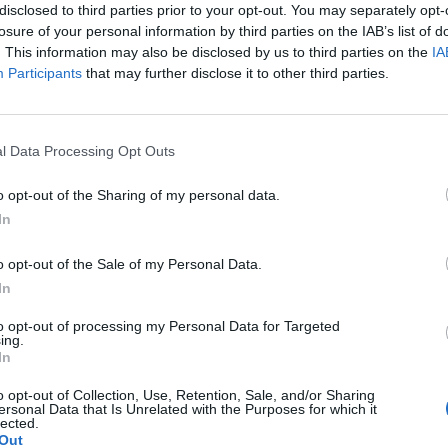
disclosed to third parties prior to your opt-out. You may separately opt-
 “chatbot” intelligente in grado di rivoluzionare la gestione aziendale.
losure of your personal information by third parties on the IAB’s list of
. This information may also be disclosed by us to third parties on the
IA
: può effettuare la timbratura e rilevare le presenze dei dipendenti
Participants
that may further disclose it to other third parties.
ficare le diverse attività, le ferie e i permessi, generare automaticament
bilità e la fatturazione.
l Data Processing Opt Outs
o di “machine learning” che elabora il linguaggio naturale e apprend
o opt-out of the Sharing of my personal data.
to modo BadgeBot è in grado di comprendere le richieste specifiche 
In
o opt-out of the Sale of my Personal Data.
versi a BadgeBox e inviare le proprie richieste usando una delle principal
In
Telegram, Skype, Slack), come se stesse chattando con un collega
to opt-out of processing my Personal Data for Targeted
seguirà immediatamente l’operazione desiderata.
ing.
In
t 2017 di Lisbona, BadgeBot è già disponibile per tutte le aziende s
o opt-out of Collection, Use, Retention, Sale, and/or Sharing
senger e Slack.
ersonal Data that Is Unrelated with the Purposes for which it
lected.
Out