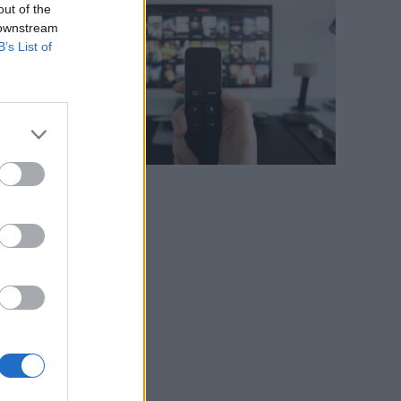
out of the
 downstream
B’s List of
,
e
e
e
i
.
u