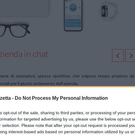
zienda in chat
serie di operazioni, spesso ripetitive, che tolgono tempo prezioso da
tali per il giusto andamento dell’azienda.
etta -
Do Not Process My Personal Information
a migliorato efficienza e operatività, ma ancora oggi il tempo e le risors
no negativamente sulla produttività, soprattutto nelle PMI.
to opt-out of the sale, sharing to third parties, or processing of your per
formation for targeted advertising by us, please use the below opt-out s
uò rappresentare una grande opportunità per le aziende. Questa è l’idea ch
r selection. Please note that after your opt-out request is processed y
artup italiana specializzata nello sviluppo di soluzioni innovative e user
eing interest-based ads based on personal information utilized by us or