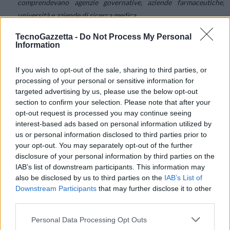
comprendevano agenzie governative, aziende farmaceutiche,
università e aziende di ricerca medica.
Appiattire la curva degli exploit di vulnerabilità
: patching e
TecnoGazzetta -
Do Not Process My Personal
remediation sono priorità continue per le aziende, dato che i
Information
cybercriminali continuano a sfruttare le vulnerabilità a loro
vantaggio. Tracciando la progressione di 1.500 exploit negli
If you wish to opt-out of the sale, sharing to third parties, or
ultimi due anni, i dati dimostrano quanto velocemente e quanto
processing of your personal or sensitive information for
targeted advertising by us, please use the below opt-out
lontano si propaghino. Anche se non è sempre il caso, sembra che
section to confirm your selection. Please note that after your
la maggior parte degli exploit non si diffondono molto
opt-out request is processed you may continue seeing
velocemente. Tra tutti gli exploit tracciati negli ultimi due anni,
interest-based ads based on personal information utilized by
solo il 5% è stato rilevato da più del 10% delle aziende. A parità di
us or personal information disclosed to third parties prior to
condizioni, se una vulnerabilità viene scelta a caso, i dati
your opt-out. You may separately opt-out of the further
disclosure of your personal information by third parties on the
mostrano che c’è circa una possibilità su 1.000 che un’azienda
IAB’s list of downstream participants. This information may
venga attaccata. Circa il 6% degli exploit ha colpito più dell’1%
also be disclosed by us to third parties on the
IAB’s List of
delle aziende entro il primo mese, e anche dopo un anno, il 91%
Downstream Participants
that may further disclose it to other
degli exploit non ha superato la soglia dell’1%.
third parties.
Indipendentemente da questo, rimane prudente concentrare gli
Personal Data Processing Opt Outs
sforzi di remediation sulle vulnerabilità con exploit noti, e tra