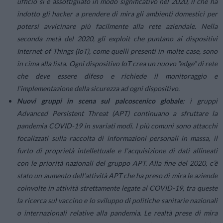
ufficio si è assottigliato in modo significativo nel 2020, il che ha
indotto gli hacker a prendere di mira gli ambienti domestici per
potersi avvicinare più facilmente alla rete aziendale. Nella
seconda metà del 2020, gli exploit che puntano ai dispositivi
Internet of Things (IoT), come quelli presenti in molte case, sono
in cima alla lista. Ogni dispositivo IoT crea un nuovo “edge” di rete
che deve essere difeso e richiede il monitoraggio e
l’implementazione della sicurezza ad ogni dispositivo.
Nuovi gruppi in scena sul palcoscenico globale
: i gruppi
Advanced Persistent Threat (APT
) continuano a sfruttare la
pandemia COVID-19 in svariati modi. I più comuni sono attacchi
focalizzati sulla raccolta di informazioni personali in massa, il
furto di proprietà intellettuale e l’acquisizione di dati allineati
con le priorità nazionali del gruppo APT. Alla fine del 2020, c’è
stato un aumento dell’attività APT che ha preso di mira le aziende
coinvolte in attività strettamente legate al COVID-19, tra queste
la ricerca sul vaccino e lo sviluppo di politiche sanitarie nazionali
o internazionali relative alla pandemia. Le realtà prese di mira