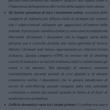
portata interconnessa dei moderni attacchi alla supply chain e
l’importanza della gestione del rischio della supply chain stessa.
Gli hacker prendono di mira i movimenti online
: un’analisi delle
categorie di malware più diffuse rivela le strategie più comuni
che i cybercriminali utilizzano per agganciarsi all’interno delle
aziende. Il principale obiettivo d’attacco sono state le piattaforme
Microsoft, sfruttando i documenti che la maggior parte delle
persone usa e consulta durante una tipica giornata di lavoro.
Mentre i browser web hanno rappresentato un ulteriore fronte
d’attacco. Questa categoria HTML ha incluso siti di phishing
carichi di malware e script che iniettano codici o reindirizzano gli
utenti a siti dannosi. Tale tipologia di minacce aumenta
inevitabilmente durante periodi di crisi globale o di elevato
commercio online. I dipendenti, che in genere beneficiano di
servizi di web-filtering quando navigano dalla rete aziendale
continuano a essere più esposti quando lo fanno al di fuori di
quella barriera protettiva.
L’ufficio domestico resta tra i target primari
: il confine tra casa e