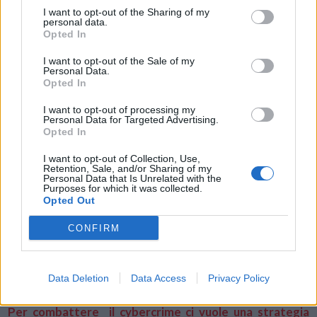
queste, dare la priorità a quelle che si propagano più
I want to opt-out of the Sharing of my
personal data.
rapidamente in natura.
Opted In
I want to opt-out of the Sale of my
“Il 2020 ha evidenziato un panorama di minacce informatiche
Personal Data.
davvero drammatico. A causa del ruolo primario giocato dalla
Opted In
pandemia, i cybercriminali hanno lanciato attacchi sempre più
I want to opt-out of processing my
devastanti. La superficie di attacco digitale si è estesa oltre il core
Personal Data for Targeted Advertising.
Opted In
network, per colpire il lavoro o la didattica a distanza e l’intera
supply chain digitale. Il settore della cybersecurity si è trovato a
I want to opt-out of Collection, Use,
fronteggiare un rischio mai così grande prima d’ora, dato che oggi
Retention, Sale, and/or Sharing of my
Personal Data that Is Unrelated with the
tutto è interconnesso in un ambiente digitale più ampio. Approcci
Purposes for which it was collected.
Opted Out
integrati e AI-driven, alimentati dalla threat intelligence sono vitali
per difendere tutti gli edge e per identificare e rispondere
CONFIRM
efficacemente alle minacce che le aziende oggi affrontano in tempo
reale”, commenta così
Derek Manky, Chief, Security Insights & Global
Threat Alliances in FortiGuard Labs
.
Data Deletion
Data Access
Privacy Policy
Per combattere il cybercrime ci vuole una strategia