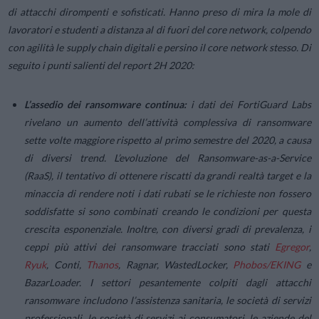
di attacchi dirompenti e sofisticati. Hanno preso di mira la mole di
lavoratori e studenti a distanza al di fuori del core network, colpendo
con agilità le supply chain digitali e persino il core network stesso. Di
seguito i punti salienti del report 2H 2020:
L’assedio dei ransomware continua:
i dati dei FortiGuard Labs
rivelano un aumento dell’attività complessiva di ransomware
sette volte maggiore rispetto al primo semestre del 2020, a causa
di diversi trend. L’evoluzione del Ransomware-as-a-Service
(RaaS), il tentativo di ottenere riscatti da grandi realtà target e la
minaccia di rendere noti i dati rubati se le richieste non fossero
soddisfatte si sono combinati creando le condizioni per questa
crescita esponenziale. Inoltre, con diversi gradi di prevalenza, i
ceppi più attivi dei ransomware tracciati sono stati
Egregor
,
Ryuk
, Conti,
Thanos
, Ragnar, WastedLocker,
Phobos/EKING
e
BazarLoader. I settori pesantemente colpiti dagli attacchi
ransomware includono l’assistenza sanitaria, le società di servizi
professionali, le società di servizi ai consumatori, le aziende del