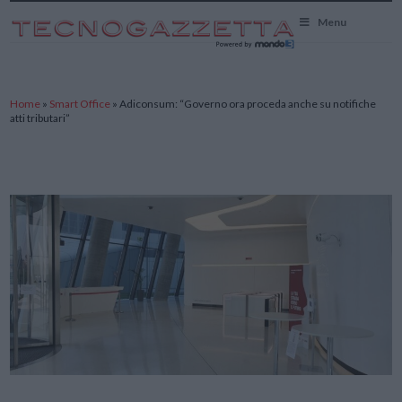
TecnoGazzetta
Menu
Home
»
Smart Office
»
Adiconsum: “Governo ora proceda anche su notifiche
atti tributari”