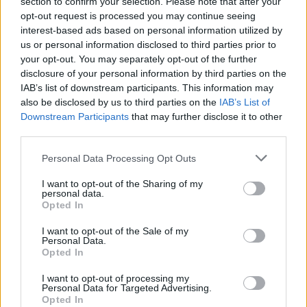
section to confirm your selection. Please note that after your
opt-out request is processed you may continue seeing
Mastodon
Telegram
WhatsApp
interest-based ads based on personal information utilized by
us or personal information disclosed to third parties prior to
Stampa
Altro
your opt-out. You may separately opt-out of the further
disclosure of your personal information by third parties on the
IAB’s list of downstream participants. This information may
Vuoi ricevere gli aggiornamenti delle news di TecnoGazzetta?
also be disclosed by us to third parties on the
IAB’s List of
Inserisci nome ed indirizzo E-Mail:
Downstream Participants
that may further disclose it to other
third parties.
Personal Data Processing Opt Outs
I want to opt-out of the Sharing of my
personal data.
Opted In
Acconsento al trattamento dei dati personali (
Info Privacy
)
I want to opt-out of the Sale of my
Personal Data.
Opted In
I want to opt-out of processing my
Personal Data for Targeted Advertising.
Opted In