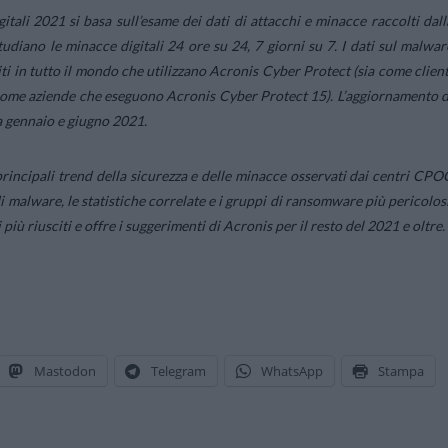
tali 2021 si basa sull’esame dei dati di attacchi e minacce raccolti dall
diano le minacce digitali 24 ore su 24, 7 giorni su 7. I dati sul malwar
iti in tutto il mondo che utilizzano Acronis Cyber Protect (sia come client
ome aziende che eseguono Acronis Cyber Protect 15). L’aggiornamento d
ra gennaio e giugno 2021.
rincipali trend della sicurezza e delle minacce osservati dai centri CPO
 malware, le statistiche correlate e i gruppi di ransomware più pericolosi
 più riusciti e offre i suggerimenti di Acronis per il resto del 2021 e oltre.
Mastodon
Telegram
WhatsApp
Stampa