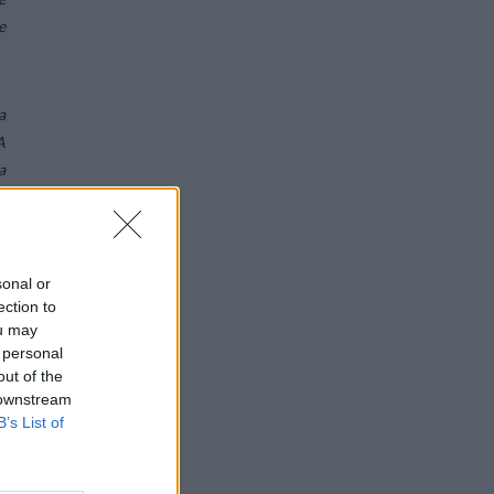
e
a
A
a
sonal or
a
ection to
1
ou may
 personal
out of the
 downstream
a
B’s List of
.
,
e