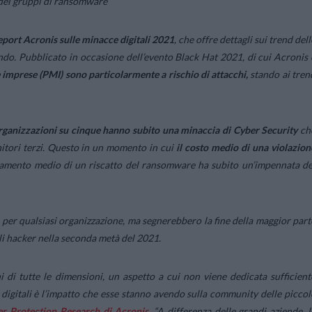
 dei gruppi di ransomware
port Acronis sulle minacce digitali 2021
, che offre dettagli sui trend dell
ando. Pubblicato in occasione dell’evento Black Hat 2021, di cui Acronis 
e imprese (PMI) sono particolarmente a rischio di attacchi,
stando ai tren
rganizzazioni su cinque hanno subito una minaccia di Cyber Security
ch
nitori terzi. Questo in un momento in cui
il costo medio di una violazion
gamento medio di un riscatto del ransomware ha subito un’impennata de
per qualsiasi organizzazione, ma segnerebbero la fine della maggior part
gli hacker nella seconda metà del 2021.
i di tutte le dimensioni, un aspetto a cui non viene dedicata sufficient
 digitali è l’impatto che esse stanno avendo sulla community delle piccol
r Protection Research di Acronis
.
“A differenza delle grandi aziende, l