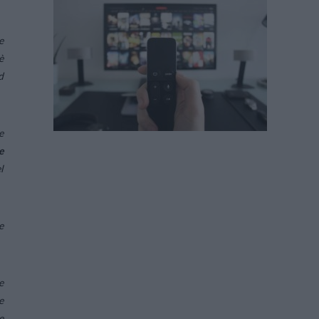
e
è
d
e
e
l
e
e
e
e