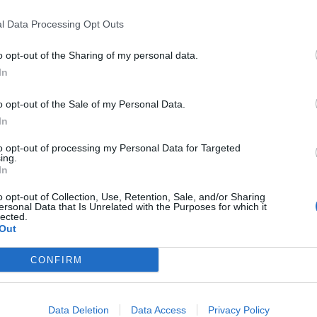
l Data Processing Opt Outs
.
Nel 2020, più di 1.300 vittime di ransomware hanno visto i loro dat
 gli hacker cercano di ottimizzare il tornaconto economico che posson
o opt-out of the Sharing of my personal data.
del 2021, sono state già rilevate oltre 1.100 fughe di dati, il che potrebb
In
rincipali.
La necessità di ricorrere ai lavoratori remoti prosegue sulla sci
o opt-out of the Sale of my Personal Data.
In
emoti ora utilizzano i dispositivi aziendali per attività personali e 
nza, gli hacker stanno studiando attivamente i lavoratori remoti. Acronis h
to opt-out of processing my Personal Data for Targeted
i informatici a livello globale, con
un aumento del 300% degli attacch
ing.
In
DP.
o opt-out of Collection, Use, Retention, Sale, and/or Sharing
ersonal Data that Is Unrelated with the Purposes for which it
cronis sulle minacce digitali 2021
lected.
Out
CONFIRM
Data Deletion
Data Access
Privacy Policy