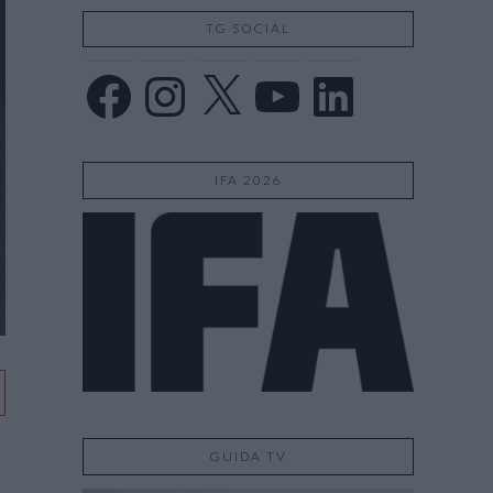
TG SOCIAL
Facebook
Instagram
X
YouTube
LinkedIn
IFA 2026
GUIDA TV