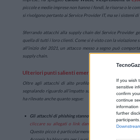
piccole e medie imprese non hanno i fondi, le risorse o le co
si rivolgono pertanto ai Service Provider IT, ma se i sistemi d
Sferrando attacchi alla supply chain dei Service Provider ges
quella di tutti i loro clienti. Come si è visto con la violazio
all’inizio del 2021, un attacco messo a segno può comportare
supply chain.
TecnoGazz
Ulteriori punti salienti emersi dal report
If you wish 
Oltre agli attacchi di alto profilo che hanno dominato i ti
sensitive in
segnalando riguardo all’impatto sugli MSP e le piccole impre
confirm you
ha rilevato anche quanto segue:
continue se
information 
further disc
Gli attacchi di phishing stanno dilagando.
In seguito all’
u
participants
cliccare su allegati o link dannosi
, le e-mail di phishi
Downstream 
Questo picco è particolarmente preoccupante poiché il 9
Acronis ha bloccato per i suoi clienti oltre 393.000 URL 