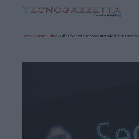
TecnoGazzetta
Home
»
Smart Office
»
Gli hacker stanno concentrando la loro attenzio