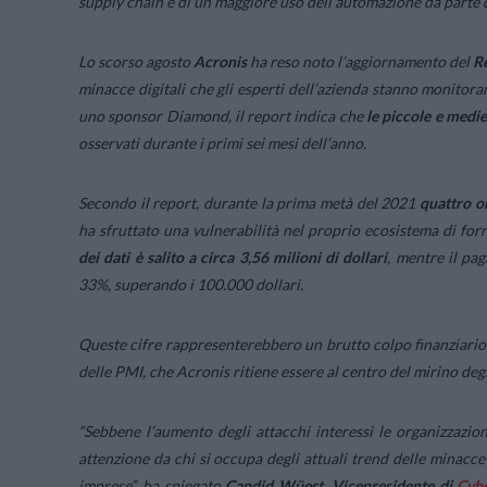
supply chain e di un maggiore uso dell’automazione da parte
Lo scorso agosto
Acronis
ha reso noto l’aggiornamento del
Re
minacce digitali che gli esperti dell’azienda stanno monitor
uno sponsor Diamond, il report indica che
le piccole e medi
osservati durante i primi sei mesi dell’anno.
Secondo il report, durante la prima metà del 2021
quattro o
ha sfruttato una vulnerabilità nel proprio ecosistema di for
dei dati è salito a circa 3,56 milioni di dollari
, mentre il pa
33%, superando i 100.000 dollari.
Queste cifre rappresenterebbero un brutto colpo finanziario 
delle PMI, che Acronis ritiene essere al centro del mirino de
“Sebbene l’aumento degli attacchi interessi le organizzazion
attenzione da chi si occupa degli attuali trend delle minacce
imprese”, ha spiegato
Candid Wüest, Vicepresidente di
Cybe