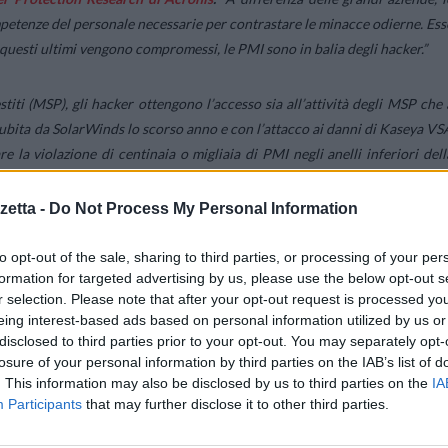
mpetenze del personale necessarie per contrastare le minacce odierne. Ess
i questi ultimi vengono compromessi, le PMI sono in balia degli hacker.”
titi (MSP), gli hacker ottengono l’accesso sia all’attività degli MSP che 
ne subita da SolarWinds lo scorso anno e con l’attacco ai danni di Kaseya VS
 la violazione di centinaia o migliaia di PMI negli anelli inferiori dell
etta -
Do Not Process My Personal Information
to opt-out of the sale, sharing to third parties, or processing of your per
toli dei giornali durante gli ultimi sei mesi e ai rischi che Acronis st
formation for targeted advertising by us, please use the below opt-out s
se, l’edizione di metà anno del Report Acronis sulle minacce digitali 202
r selection. Please note that after your opt-out request is processed y
eing interest-based ads based on personal information utilized by us or
disclosed to third parties prior to your opt-out. You may separately opt-
losure of your personal information by third parties on the IAB’s list of
so di tecniche di social engineering per spingere con l’inganno gli utenti 
. This information may also be disclosed by us to third parties on the
IA
ng sono aumentate del
62% tra il primo e il secondo trimestre
dell’anno
Participants
that may further disclose it to other third parties.
4% del malware viene introdotto tramite le e-mail. Nello stesso periodo
dannosi e di phishing, impedendo agli hacker di accedere a dati preziosi 