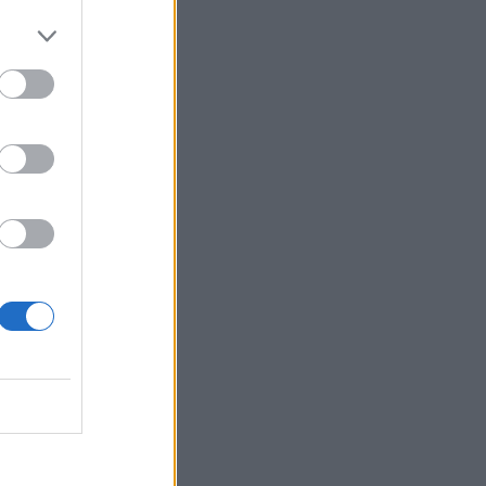
i
o
e
a
i
a
i