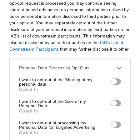
opt-out request is processed you may continue seeing
automazione e identificazione vocale per le operazioni critiche.
interest-based ads based on personal information utilized by
Minsait sottolinea anche la necessità di sviluppare i canali di
us or personal information disclosed to third parties prior to
relazione con i clienti attraverso interfacce specifiche, con
your opt-out. You may separately opt-out of the further
un’attenzione adattata e prioritaria attraverso la biometria vocale, o
disclosure of your personal information by third parties on the
migliorando il servizio nelle filiali, attraverso soluzioni di
IAB’s list of downstream participants. This information may
also be disclosed by us to third parties on the
IAB’s List of
appuntamento preventivo e gestori digitali del flusso di clienti.
Downstream Participants
that may further disclose it to other
third parties.
L’azienda abilita inoltre l’accesso generalizzato all’attività bancaria
Personal Data Processing Opt Outs
anche nelle aree più remote, facilitando la creazione di filiali digitali
mobili o mettendo a disposizione del mercato la soluzione TAPP, il
I want to opt-out of the Sharing of my
suo sistema di erogazione di contante che fonde i canali di mobile
personal data.
Opted In
banking e self-service per consegnare il denaro richiesto in meno di
cinque secondi e senza contatto fisico con il dispositivo elettronico.
I want to opt-out of the Sale of my
Personal Data.
Opted In
Infine, come terza linea d’azione, Minsait fa riferimento
I want to opt-out of processing my
all’importanza di implementare soluzioni volte a migliorare sia la cura
Personal Data for Targeted Advertising.
e l’attenzione dei clienti, sia quella dei professionisti bancari. Un’area
Opted In
che l’azienda chiama Senior Care, che includerebbe tecnologie di