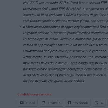
Nel 2027, per esempio, SAP ritirerà il suo sistema ERP
piattaforma SAP cloud ERP, S/4HANA o scegliere un altr
aziendali di back-end come i CRM o i sistemi di gestione 
sarà fondamentale scegliere il partner giusto, che accompa
Il Metaverso della catena di approvvigionamento: è l’era 
Le grandi aziende inizieranno gradualmente a prendere in 
Le tecnologie di realtà virtuale e aumentata già dispon
catena di approvvigionamento in un mondo 3D: si tratta a 
visualizzando dati predittivi e prescrittivi, può garantire
Attualmente, le reti aziendali producono una versione d
movimento fisico delle merci. Combinando questi flussi c
possibile creare un’immagine dettagliata della catena di
di un Metaverso per ipotizzare gli scenari più diversi e,
imprevisti prima che questi di verifichino.
Condividi questo articolo:
E-mail
LinkedIn
Facebook
X