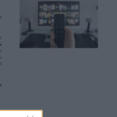
a
i
e
o
e
i
e
,