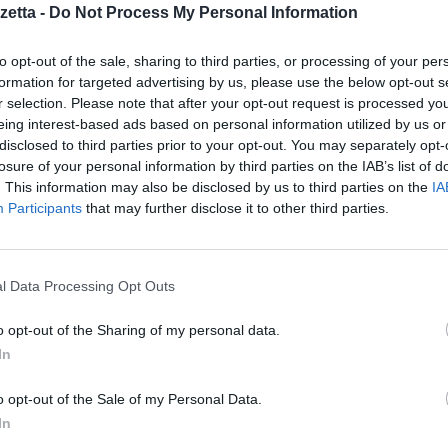
 a sfide inedite che hanno richiesto elevati livelli di agilità per esser
etta -
Do Not Process My Personal Information
 di business, quest’anno più che mai le aziende dovranno saper riconoscer
processi e ottimizzare la supply chain su vasta scala. La digitalizzazion
to opt-out of the sale, sharing to third parties, or processing of your per
nza in ogni ambito aziendale. In particolare, sarà necessario sviluppare pian
formation for targeted advertising by us, please use the below opt-out s
r selection. Please note that after your opt-out request is processed y
entano di migliorare la collaborazione, creando in ultima analisi vantagg
eing interest-based ads based on personal information utilized by us or
ogie di Industry 4.0, che permettono di aumentare la sostenibilità dell
disclosed to third parties prior to your opt-out. You may separately opt-
 agili.
losure of your personal information by third parties on the IAB’s list of
zio dell’ESG
. This information may also be disclosed by us to third parties on the
IA
a hanno imposto alle aziende una sempre maggiore attenzione alle tematich
Participants
that may further disclose it to other third parties.
namento etico. La pressione non arriva unicamente dai Governi: in tutto i
iarino la provenienza delle materie prime. Nel 2023 si assisterà 
a migliorare il cosiddetto reporting ESG: tra le priorità delle aziend
l Data Processing Opt Outs
 di governance che possano dimostrare al mercato e ai consumatori che 
o opt-out of the Sharing of my personal data.
 modo etico e sostenibile. A tal proposito, i fornitori di servizi stessi s
In
raggiungere i propri obiettivi di riduzione dell’impronta di carboni
approvvigionamento operino secondo le linee guida ESG. Per farlo, sar
o opt-out of the Sale of my Personal Data.
dale e delle operazioni end-to-end tramite tecnologie come la Blockchain 
In
e sfrutta i dati per ricavare informazioni uniche sulle operazioni ch