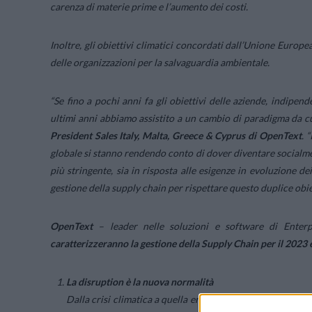
carenza di materie prime e l’aumento dei costi.
Inoltre, gli obiettivi climatici concordati dall’Unione Europea
delle organizzazioni per la salvaguardia ambientale.
“Se fino a pochi anni fa gli obiettivi delle aziende, indipen
ultimi anni abbiamo assistito a un cambio di paradigma da cui
President Sales Italy, Malta, Greece & Cyprus di OpenText
.
“
globale si stanno rendendo conto di dover diventare social
più stringente, sia in risposta alle esigenze in evoluzione d
gestione della supply chain per rispettare questo duplice obie
OpenText
– leader nelle soluzioni e software di Enter
caratterizzeranno la gestione della Supply Chain per il 2023 e
La
disruption
è la nuova normalità
Dalla crisi climatica a quella energetica, dallo scoppio d