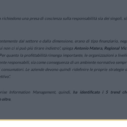
 richiedono una presa di coscienza sulla responsabilità sia dei singoli, si
dentemente dal settore e dalla dimensione, erano di tipo finanziario, negl
 non ci si può più tirare indietro”,
spiega
Antonio Matera, Regional Vic
Per quanto la profittabilità rimanga importante, le organizzazioni a livell
mente responsabili, sia come conseguenza di un ambiente normativo sempr
ei consumatori. Le aziende devono quindi ridefinire le proprie strategie d
ttivo”.
prise Information Management, quindi,
ha identificato i 5 trend ch
 oltre
.
el conflitto Russia-Ucraina alla conseguente instabilità economico-politica