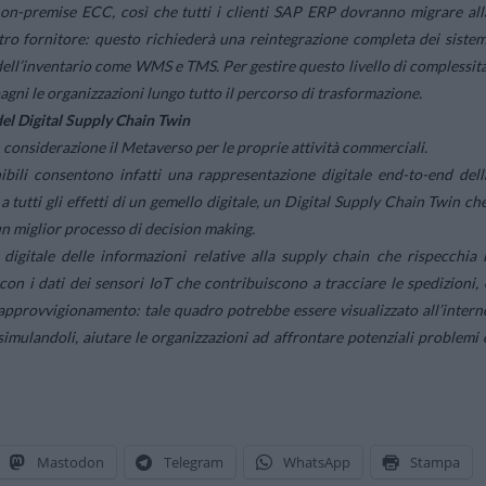
 on-premise ECC, così che tutti i clienti SAP ERP dovranno migrare all
o fornitore: questo richiederà una reintegrazione completa dei sistem
dell’inventario come WMS e TMS. Per gestire questo livello di complessità
gni le organizzazioni lungo tutto il percorso di trasformazione.
del Digital Supply Chain Twin
considerazione il Metaverso per le proprie attività commerciali.
ibili consentono infatti una rappresentazione digitale end-to-end dell
tutti gli effetti di un gemello digitale, un Digital Supply Chain Twin che
 un miglior processo di decision making.
igitale delle informazioni relative alla supply chain che rispecchia i
on i dati dei sensori IoT che contribuiscono a tracciare le spedizioni, 
 approvvigionamento: tale quadro potrebbe essere visualizzato all’intern
 simulandoli, aiutare le organizzazioni ad affrontare potenziali problemi 
Mastodon
Telegram
WhatsApp
Stampa