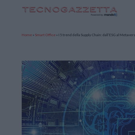
TecnoGazzetta
Home
»
Smart Office
»
I 5 trend della Supply Chain: dall’ESG al Metaver