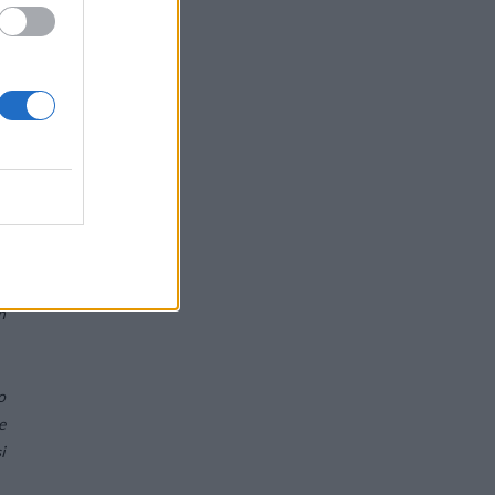
i
a
i
e
r
i
a
t
n
o
e
i