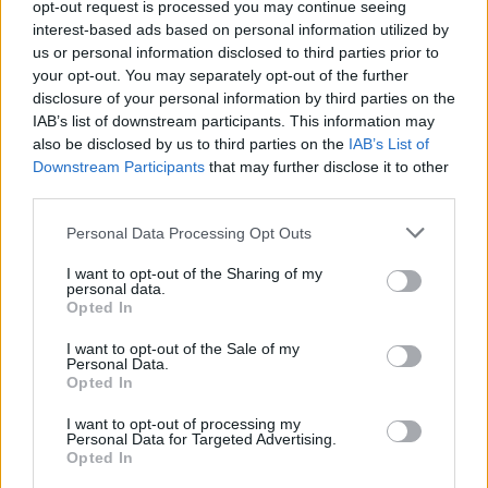
opt-out request is processed you may continue seeing
interest-based ads based on personal information utilized by
us or personal information disclosed to third parties prior to
your opt-out. You may separately opt-out of the further
disclosure of your personal information by third parties on the
IAB’s list of downstream participants. This information may
also be disclosed by us to third parties on the
IAB’s List of
Downstream Participants
that may further disclose it to other
third parties.
Personal Data Processing Opt Outs
I want to opt-out of the Sharing of my
Dal 4 al 7 ottobre torna nella sua sesta edizione la
Milano Digital
personal data.
Week
, la manifestazione dedicata all’educazione, alla cultura e
Opted In
all’innovazione digitale, promossa dal Comune di Milano e realizzata
I want to opt-out of the Sale of my
da IAB Italia, Cariplo Factory e Hublab, con il sostegno di Intesa
Personal Data.
Opted In
Sanpaolo.
I want to opt-out of processing my
Personal Data for Targeted Advertising.
Highlight: Formazione
Opted In
Nell’offerta formativa 2023 di IAB Italia il progetto ‘
2051 – Hack