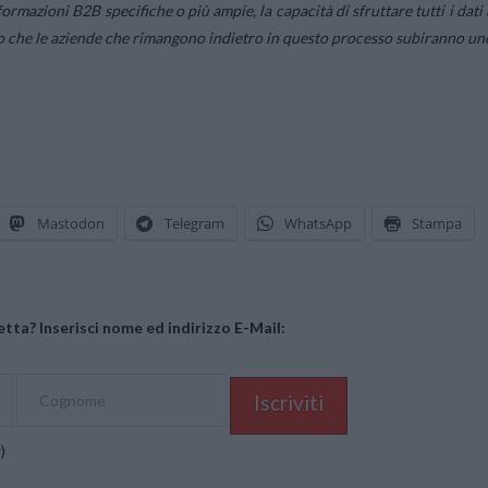
nformazioni B2B specifiche o più ampie, la capacità di sfruttare tutti i dati 
o che le aziende che rimangono indietro in questo processo subiranno un
Mastodon
Telegram
WhatsApp
Stampa
tta? Inserisci nome ed indirizzo E-Mail:
y
)