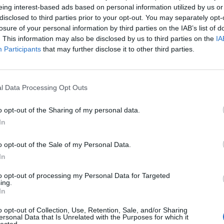
eing interest-based ads based on personal information utilized by us or
 a processi moderni e tecnologie digitali.
disclosed to third parties prior to your opt-out. You may separately opt-
losure of your personal information by third parties on the IAB’s list of
. This information may also be disclosed by us to third parties on the
IA
ly chain è oggi fondamentale per la maggior parte delle aziende di oggi
”, 
Participants
that may further disclose it to other third parties.
keting Officer di OpenText
. “
I risultati del White Paper di IDC conferman
ità di mettere insieme informazioni e automazione, e OpenText è orgoglios
iende nelle loro trasformazioni
”.
l Data Processing Opt Outs
la supply chain
o opt-out of the Sharing of my personal data.
ci, nonché i modelli innovativi, possono venire in aiuto le funzionalità d
In
nsiderazione l’automazione dei documenti di collaborazione, l’80% de
l costo della gestione e della condivisione delle informazioni, ma anch
o opt-out of the Sale of my Personal Data.
4
iave di performance (KPI)
. Le funzionalità di integrazione ed elaborazion
In
ini di riduzione dei costi operativi e logistici, time-to-market più rapido
to opt-out of processing my Personal Data for Targeted
della visibilità.
ing.
In
uida e di una supply chain a prova di futuro, per questo offre divers
o opt-out of Collection, Use, Retention, Sale, and/or Sharing
ersonal Data that Is Unrelated with the Purposes for which it
loud, che consente agli utenti di automatizzare i processi aziendali 
lected.