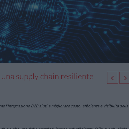
i una supply chain resiliente
’integrazione B2B aiuti a migliorare costo, efficienza e visibilità della
rivela che una delle maggiori lacune nell’efficienza della supply chain 