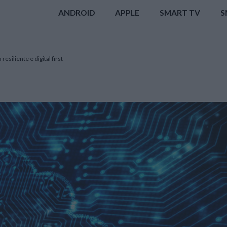
ANDROID
APPLE
SMART TV
S
resiliente e digital first