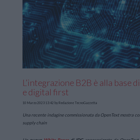
L’integrazione B2B è alla base d
e digital first
10 Marzo 2023 13:42
by Redazione TecnoGazzetta
Una recente indagine commissionata da OpenText mostra come l
supply chain
Un
nuovo
White Paper
di IDC
, sponsorizzato da OpenText, 