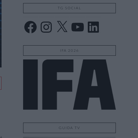
TG SOCIAL
Facebook
Instagram
X
YouTube
LinkedIn
IFA 2026
GUIDA TV
è