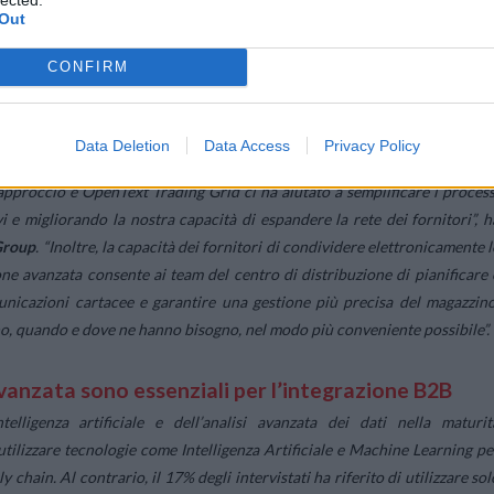
Out
tra persone e sistemi. La
soluzione offerta da OpenText
rappresenta un
rmazione aziendale. Collegandosi alla potente suite di applicazioni cloud d
CONFIRM
ra, scalabile e altamente affidabile, gli utenti possono collaborare co
ansazioni quali ordini di acquisto, avvisi di spedizione e istruzioni d
Data Deletion
Data Access
Privacy Policy
o approccio e OpenText Trading Grid ci ha aiutato a semplificare i process
i e migliorando la nostra capacità di espandere la rete dei fornitori
”, h
Group
. “
Inoltre, la capacità dei fornitori di condividere elettronicamente l
one avanzata consente ai team del centro di distribuzione di pianificare 
municazioni cartacee e garantire una gestione più precisa del magazzino
no, quando e dove ne hanno bisogno, nel modo più conveniente possibile
”.
 avanzata sono essenziali per l’integrazione B2B
telligenza artificiale e dell’analisi avanzata dei dati nella maturit
utilizzare tecnologie come Intelligenza Artificiale e Machine Learning pe
chain. Al contrario, il 17% degli intervistati ha riferito di utilizzare sol