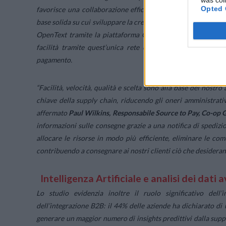
Opted 
favorisce una collaborazione efficiente, sicura e conforme 
base solida su cui sviluppare la crescita aziendale e la trasfo
OpenText tramite la piattaforma OpenText Trading Grid, sicu
facilità tramite quest’unica rete centrale per scambiare tr
pagamento.
“
Facilità, velocità, qualità e scelta sono alla base del nostr
chiave della supply chain, riducendo gli oneri amministrativ
affermato
Paul Wilkins, Responsabile Source to Pay, Co-op 
informazioni sulle consegne grazie a una notifica di spedizi
allocare le risorse in modo più efficiente, eliminare le co
contribuendo a consegnare ai nostri clienti ciò che desidera
Intelligenza Artificiale e analisi dei dati
Lo studio evidenzia inoltre il ruolo significativo dell’in
dell’integrazione B2B: il 44% delle aziende ha dichiarato di 
generare un maggior numero di insights predittivi dalla supply 