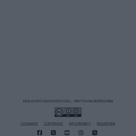
REALIZZATO DA MONDO3 S.R.L. - PARTITA IVA 06039210486
CHI SIAMO
COPYRIGHT
INFO PRIVACY
REDAZIONE