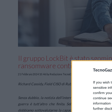
Il gruppo LockBit è stato sgomina
ransomware continua
TecnoGazz
21 Febbraio 2024 10:46
by Redazione TecnoGazzetta
If you wish 
Richard Cassidy, Field CISO di Rubrik, commenta il colpo infer
sensitive in
confirm you
Senza dubbio, la notizia dell’interruzione di
LockBit
è uno sv
continue se
information 
guerra è tutt’altro che finita. Sebbene le operazioni de
further disc
dobbiamo sottovalutarne la capacità di adattamento. Questi