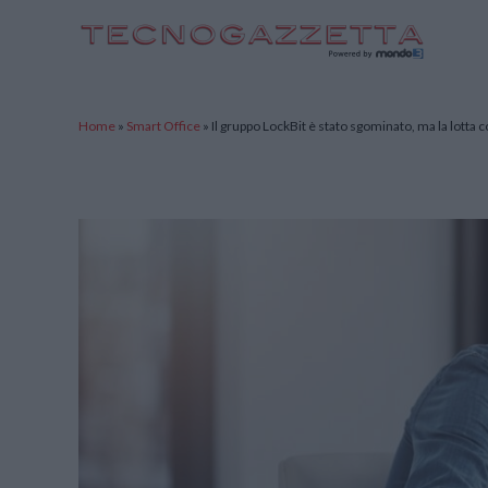
TecnoGazzetta
Home
»
Smart Office
»
Il gruppo LockBit è stato sgominato, ma la lotta