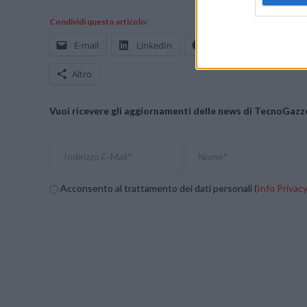
Condividi questo articolo:
E-mail
LinkedIn
Facebook
X
Altro
Vuoi ricevere gli aggiornamenti delle news di TecnoGazze
Acconsento al trattamento dei dati personali (
Info Privac