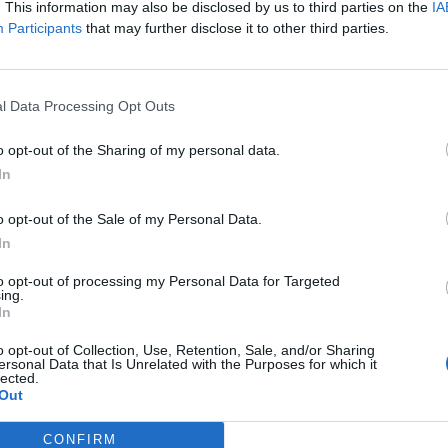
. This information may also be disclosed by us to third parties on the
IA
e di continuare le loro operazioni, a volte sotto nuove spoglie.
Participants
that may further disclose it to other third parties.
i gruppi di ransomware colpiti dalle forze dell’ordine, ad esempio Hive
che hanno mostrato la capacità dei gruppi di criminali informatici d
l Data Processing Opt Outs
ti, sfruttando il supporto dell’ecosistema ransomware-as-a-service.
o opt-out of the Sharing of my personal data.
In
ockBit siano in realtà più ampie rispetto a quelle delle forze dell’ordin
ziaria estremamente solida grazie al successo delle sue operazioni,
avend
o opt-out of the Sale of my Personal Data.
itensi
, quindi ha il potere economico di riorganizzarsi e sviluppare nuov
In
i errori che ne hanno portato alla distruzione, reinventando così il su
to opt-out of processing my Personal Data for Targeted
ing.
In
ll’ordine e della ricomparsa dei gruppi ransomware indica un problema pi
o opt-out of Collection, Use, Retention, Sale, and/or Sharing
atica, che riguarda fondamentalmente i fattori alla base degli attacch
ersonal Data that Is Unrelated with the Purposes for which it
lected.
to delle transazioni in criptovaluta e la scoperta infinita di vulnerabilit
Out
iclo di interruzioni e ritorni continui anche nel prossimo futuro.
CONFIRM