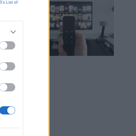
B’s List of
,
i
e
o
e
o
ù
i
à