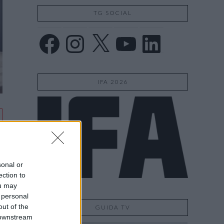
TG SOCIAL
Facebook
Instagram
X
YouTube
LinkedIn
IFA 2026
sonal or
ection to
ou may
a
 personal
out of the
GUIDA TV
n
 downstream
e