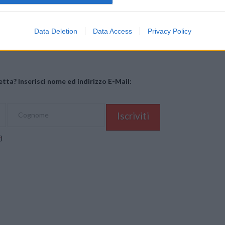
Data Deletion
Data Access
Privacy Policy
Mastodon
Telegram
WhatsApp
Stampa
tta? Inserisci nome ed indirizzo E-Mail:
y
)