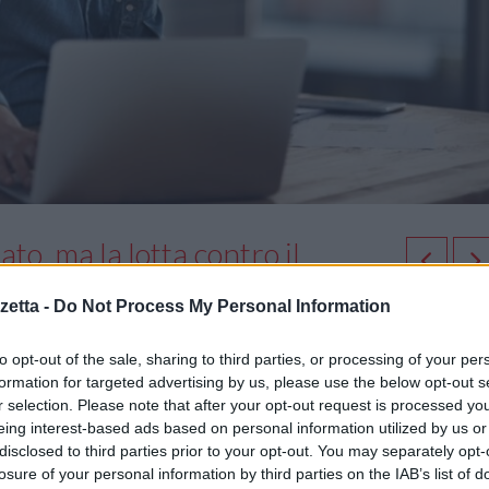
to, ma la lotta contro il
etta -
Do Not Process My Personal Information
to opt-out of the sale, sharing to third parties, or processing of your per
to al gruppo LockBit. È stata vinta una battaglia, ma la guerra continua.
formation for targeted advertising by us, please use the below opt-out s
r selection. Please note that after your opt-out request is processed y
iluppo positivo della battaglia costante contro il ransomware, tuttavia l
eing interest-based ads based on personal information utilized by us or
disclosed to third parties prior to your opt-out. You may separately opt-
l gruppo LockBit appaiano compromesse per un periodo indefinito, no
losure of your personal information by third parties on the IAB’s list of
 gruppi hanno sempre dimostrato una notevole capacità di adattarsi all